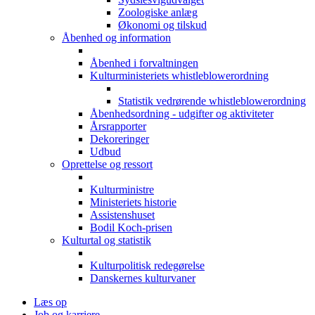
Zoologiske anlæg
Økonomi og tilskud
Åbenhed og information
Åbenhed i forvaltningen
Kulturministeriets whistleblowerordning
Statistik vedrørende whistleblowerordning
Åbenhedsordning - udgifter og aktiviteter
Årsrapporter
Dekoreringer
Udbud
Oprettelse og ressort
Kulturministre
Ministeriets historie
Assistenshuset
Bodil Koch-prisen
Kulturtal og statistik
Kulturpolitisk redegørelse
Danskernes kulturvaner
Læs op
Job og karriere