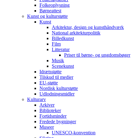
Folkeoplysning
Børneattest
Kunst og kulturstøtte
Kunst
Arkitektur, design og kunsthåndværk
National arkitekturpolitik
Billedkunst
Film
Litteratur
Priser til børne- og ungdomsbøger
Musik
Scenekunst
Idrætsstøtte
Tilskud til medier
EU-støtte
Nordisk kulturstøtte
Udlodningsmidler
Kulturarv
Arkiver
Biblioteker
Fortidsminder
Fredede bygninger
Museer
UNESCO-konvention