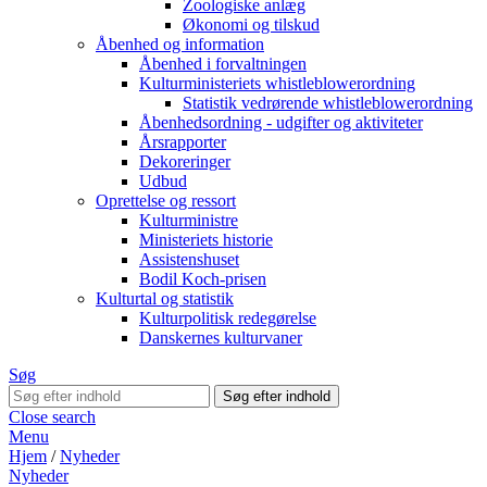
Zoologiske anlæg
Økonomi og tilskud
Åbenhed og information
Åbenhed i forvaltningen
Kulturministeriets whistleblowerordning
Statistik vedrørende whistleblowerordning
Åbenhedsordning - udgifter og aktiviteter
Årsrapporter
Dekoreringer
Udbud
Oprettelse og ressort
Kulturministre
Ministeriets historie
Assistenshuset
Bodil Koch-prisen
Kulturtal og statistik
Kulturpolitisk redegørelse
Danskernes kulturvaner
Søg
Close search
Menu
Hjem
/
Nyheder
Nyheder