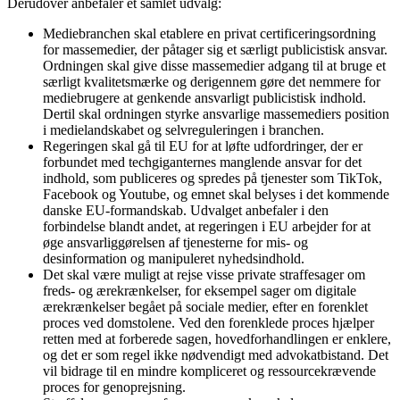
Derudover anbefaler et samlet udvalg:
Mediebranchen skal etablere en privat certificeringsordning
for massemedier, der påtager sig et særligt publicistisk ansvar.
Ordningen skal give disse massemedier adgang til at bruge et
særligt kvalitetsmærke og derigennem gøre det nemmere for
mediebrugere at genkende ansvarligt publicistisk indhold.
Dertil skal ordningen styrke ansvarlige massemediers position
i medielandskabet og selvreguleringen i branchen.
Regeringen skal gå til EU for at løfte udfordringer, der er
forbundet med techgiganternes manglende ansvar for det
indhold, som publiceres og spredes på tjenester som TikTok,
Facebook og Youtube, og emnet skal belyses i det kommende
danske EU-formandskab. Udvalget anbefaler i den
forbindelse blandt andet, at regeringen i EU arbejder for at
øge ansvarliggørelsen af tjenesterne for mis- og
desinformation og manipuleret nyhedsindhold.
Det skal være muligt at rejse visse private straffesager om
freds- og ærekrænkelser, for eksempel sager om digitale
ærekrænkelser begået på sociale medier, efter en forenklet
proces ved domstolene. Ved den forenklede proces hjælper
retten med at forberede sagen, hovedforhandlingen er enklere,
og det er som regel ikke nødvendigt med advokatbistand. Det
vil bidrage til en mindre kompliceret og ressourcekrævende
proces for genoprejsning.