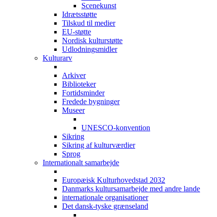
Scenekunst
Idrætsstøtte
Tilskud til medier
EU-støtte
Nordisk kulturstøtte
Udlodningsmidler
Kulturarv
Arkiver
Biblioteker
Fortidsminder
Fredede bygninger
Museer
UNESCO-konvention
Sikring
Sikring af kulturværdier
Sprog
Internationalt samarbejde
Europæisk Kulturhovedstad 2032
Danmarks kultursamarbejde med andre lande
internationale organisationer
Det dansk-tyske grænseland