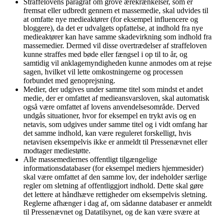
Straffelovens paragraf om grove ærekrænkelser, som er
fremsat eller udbredt gennem et massemedie, skal udvides til
at omfatte nye medieaktører (for eksempel influencere og
bloggere), da det er udvalgets opfattelse, at indhold fra nye
medieaktører kan have samme skadevirkning som indhold fra
massemedier. Dermed vil disse overtrædelser af straffeloven
kunne straffes med bøde eller fængsel i op til to år, og
samtidig vil anklagemyndigheden kunne anmodes om at rejse
sagen, hvilket vil lette omkostningerne og processen
forbundet med genoprejsning.
Medier, der udgives under samme titel som mindst et andet
medie, der er omfattet af medieansvarsloven, skal automatisk
også være omfattet af lovens anvendelsesområde. Derved
undgås situationer, hvor for eksempel en trykt avis og en
netavis, som udgives under samme titel og i vidt omfang har
det samme indhold, kan være reguleret forskelligt, hvis
netavisen eksempelvis ikke er anmeldt til Pressenævnet eller
modtager mediestøtte.
Alle massemediernes offentligt tilgængelige
informationsdatabaser (for eksempel mediers hjemmesider)
skal være omfattet af den samme lov, der indeholder særlige
regler om sletning af offentliggjort indhold. Dette skal gøre
det lettere at håndhæve rettigheder om eksempelvis sletning.
Reglerne afhænger i dag af, om sådanne databaser er anmeldt
til Pressenævnet og Datatilsynet, og de kan være svære at