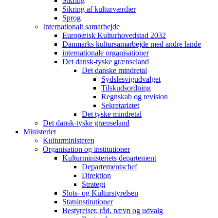
Sikring
Sikring af kulturværdier
Sprog
Internationalt samarbejde
Europæisk Kulturhovedstad 2032
Danmarks kultursamarbejde med andre lande
internationale organisationer
Det dansk-tyske grænseland
Det danske mindretal
Sydslesvigudvalget
Tilskudsordning
Regnskab og revision
Sekretariatet
Det tyske mindretal
Det dansk-tyske grænseland
Ministeriet
Kulturministeren
Organisation og institutioner
Kulturministeriets departement
Departementschef
Direktion
Strategi
Slots- og Kulturstyrelsen
Statsinstitutioner
Bestyrelser, råd, nævn og udvalg