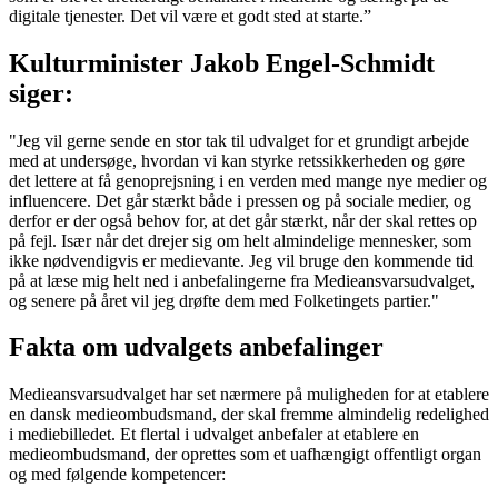
digitale tjenester. Det vil være et godt sted at starte.”
Kulturminister Jakob Engel-Schmidt
siger:
"Jeg vil gerne sende en stor tak til udvalget for et grundigt arbejde
med at undersøge, hvordan vi kan styrke retssikkerheden og gøre
det lettere at få genoprejsning i en verden med mange nye medier og
influencere. Det går stærkt både i pressen og på sociale medier, og
derfor er der også behov for, at det går stærkt, når der skal rettes op
på fejl. Især når det drejer sig om helt almindelige mennesker, som
ikke nødvendigvis er medievante. Jeg vil bruge den kommende tid
på at læse mig helt ned i anbefalingerne fra Medieansvarsudvalget,
og senere på året vil jeg drøfte dem med Folketingets partier."
Fakta om udvalgets anbefalinger
Medieansvarsudvalget har set nærmere på muligheden for at etablere
en dansk medieombudsmand, der skal fremme almindelig redelighed
i mediebilledet. Et flertal i udvalget anbefaler at etablere en
medieombudsmand, der oprettes som et uafhængigt offentligt organ
og med følgende kompetencer: