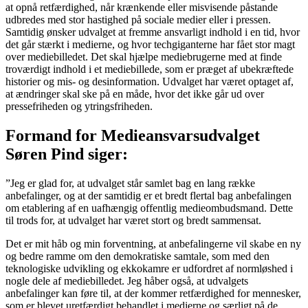
at opnå retfærdighed, når krænkende eller misvisende påstande
udbredes med stor hastighed på sociale medier eller i pressen.
Samtidig ønsker udvalget at fremme ansvarligt indhold i en tid, hvor
det går stærkt i medierne, og hvor techgiganterne har fået stor magt
over mediebilledet. Det skal hjælpe mediebrugerne med at finde
troværdigt indhold i et mediebillede, som er præget af ubekræftede
historier og mis- og desinformation. Udvalget har været optaget af,
at ændringer skal ske på en måde, hvor det ikke går ud over
pressefriheden og ytringsfriheden.
Formand for Medieansvarsudvalget
Søren Pind siger:
”Jeg er glad for, at udvalget står samlet bag en lang række
anbefalinger, og at der samtidig er et bredt flertal bag anbefalingen
om etablering af en uafhængig offentlig medieombudsmand. Dette
til trods for, at udvalget har været stort og bredt sammensat.
Det er mit håb og min forventning, at anbefalingerne vil skabe en ny
og bedre ramme om den demokratiske samtale, som med den
teknologiske udvikling og ekkokamre er udfordret af normløshed i
nogle dele af mediebilledet. Jeg håber også, at udvalgets
anbefalinger kan føre til, at der kommer retfærdighed for mennesker,
som er blevet uretfærdigt behandlet i medierne og særligt på de