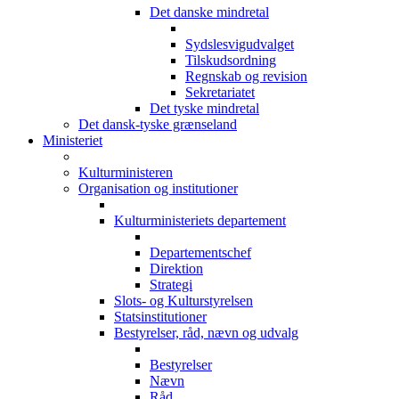
Det danske mindretal
Sydslesvigudvalget
Tilskudsordning
Regnskab og revision
Sekretariatet
Det tyske mindretal
Det dansk-tyske grænseland
Ministeriet
Kulturministeren
Organisation og institutioner
Kulturministeriets departement
Departementschef
Direktion
Strategi
Slots- og Kulturstyrelsen
Statsinstitutioner
Bestyrelser, råd, nævn og udvalg
Bestyrelser
Nævn
Råd