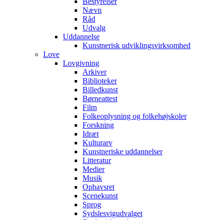
Bestyrelser
Nævn
Råd
Udvalg
Uddannelse
Kunstnerisk udviklingsvirksomhed
Love
Lovgivning
Arkiver
Biblioteker
Billedkunst
Børneattest
Film
Folkeoplysning og folkehøjskoler
Forskning
Idræt
Kulturarv
Kunstneriske uddannelser
Litteratur
Medier
Musik
Ophavsret
Scenekunst
Sprog
Sydslesvigudvalget