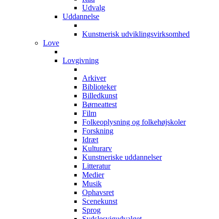
Udvalg
Uddannelse
Kunstnerisk udviklingsvirksomhed
Love
Lovgivning
Arkiver
Biblioteker
Billedkunst
Børneattest
Film
Folkeoplysning og folkehøjskoler
Forskning
Idræt
Kulturarv
Kunstneriske uddannelser
Litteratur
Medier
Musik
Ophavsret
Scenekunst
Sprog
Sydslesvigudvalget