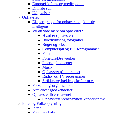
Europæisk film- og mediepolitik
Digitale spil
Udgivelser
Ophavsret
Ekspertgruppe for ophavsret og kunstig
intelligens
Vil du vide mere om ophavsret?
Hvad er ophavsret?
Billedkunst og fotografier
Bøger og tekster
Computerspil og EDB-programmer
Film
Forældreløse værker
Ideer og koncepter
Musik
Ophavsret på internettet
Radio- og TV-programmer
Strikke- og hækleopskrifter m.v.
Forvaltningsorganisationer
Aftalelicensgodkendelser
Ophavsretslicensnævnet
Ophavsretslicensnævnets kendelser mv.
Idræt og Folkeoplysning
Idræt
Folkehøjskoler