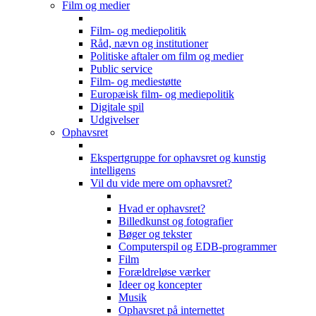
Film og medier
Film- og mediepolitik
Råd, nævn og institutioner
Politiske aftaler om film og medier
Public service
Film- og mediestøtte
Europæisk film- og mediepolitik
Digitale spil
Udgivelser
Ophavsret
Ekspertgruppe for ophavsret og kunstig
intelligens
Vil du vide mere om ophavsret?
Hvad er ophavsret?
Billedkunst og fotografier
Bøger og tekster
Computerspil og EDB-programmer
Film
Forældreløse værker
Ideer og koncepter
Musik
Ophavsret på internettet