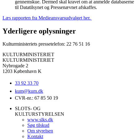
gennemskue. Dermed skal kravet om at anmelde databaserne
til Datatilsynet og Pressenævnet afskaffes.
Læs rapporten fra Medieansvarsudvalget her.
Yderligere oplysninger
Kulturministeriets pressetelefon: 22 76 51 16
KULTURMINISTERIET
KULTURMINISTERIET
Nybrogade 2
1203 København K
33 92 33 70
kum@
kum.dk
CVR-nr.: 67 85 50 19
SLOTS- OG
KULTURSTYRELSEN
www.slks.dk
Søg tilskud
Om styrelsen
Kontakt