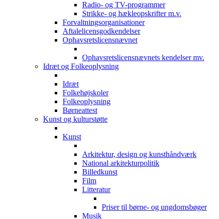
Radio- og TV-programmer
Strikke- og hækleopskrifter m.v.
Forvaltningsorganisationer
Aftalelicensgodkendelser
Ophavsretslicensnævnet
Ophavsretslicensnævnets kendelser mv.
Idræt og Folkeoplysning
Idræt
Folkehøjskoler
Folkeoplysning
Børneattest
Kunst og kulturstøtte
Kunst
Arkitektur, design og kunsthåndværk
National arkitekturpolitik
Billedkunst
Film
Litteratur
Priser til børne- og ungdomsbøger
Musik