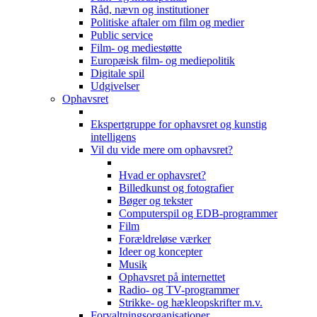
Råd, nævn og institutioner
Politiske aftaler om film og medier
Public service
Film- og mediestøtte
Europæisk film- og mediepolitik
Digitale spil
Udgivelser
Ophavsret
Ekspertgruppe for ophavsret og kunstig
intelligens
Vil du vide mere om ophavsret?
Hvad er ophavsret?
Billedkunst og fotografier
Bøger og tekster
Computerspil og EDB-programmer
Film
Forældreløse værker
Ideer og koncepter
Musik
Ophavsret på internettet
Radio- og TV-programmer
Strikke- og hækleopskrifter m.v.
Forvaltningsorganisationer