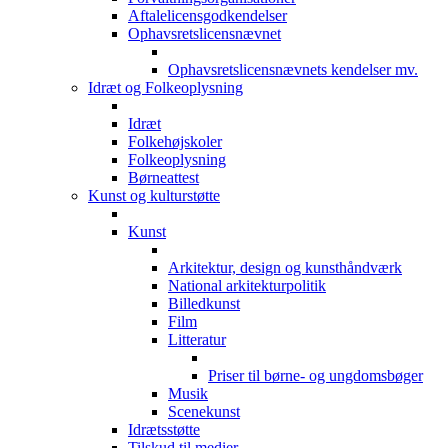
Aftalelicensgodkendelser
Ophavsretslicensnævnet
Ophavsretslicensnævnets kendelser mv.
Idræt og Folkeoplysning
Idræt
Folkehøjskoler
Folkeoplysning
Børneattest
Kunst og kulturstøtte
Kunst
Arkitektur, design og kunsthåndværk
National arkitekturpolitik
Billedkunst
Film
Litteratur
Priser til børne- og ungdomsbøger
Musik
Scenekunst
Idrætsstøtte
Tilskud til medier