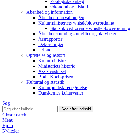
Zoologiske anlæg
Økonomi og tilskud
Åbenhed og information
Åbenhed i forvaltningen
Kulturministeriets whistleblowerordning
Statistik vedrørende whistleblowerordning
Åbenhedsordning - udgifter og aktiviteter
Årsrapporter
Dekoreringer
Udbud
Oprettelse og ressort
Kulturministre
Ministeriets historie
Assistenshuset
Bodil Koch-prisen
Kulturtal og statistik
Kulturpolitisk redegørelse
Danskernes kulturvaner
Søg
Close search
Menu
Hjem
Nyheder