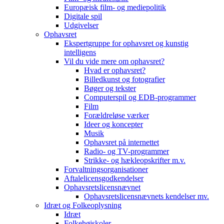
Europæisk film- og mediepolitik
Digitale spil
Udgivelser
Ophavsret
Ekspertgruppe for ophavsret og kunstig
intelligens
Vil du vide mere om ophavsret?
Hvad er ophavsret?
Billedkunst og fotografier
Bøger og tekster
Computerspil og EDB-programmer
Film
Forældreløse værker
Ideer og koncepter
Musik
Ophavsret på internettet
Radio- og TV-programmer
Strikke- og hækleopskrifter m.v.
Forvaltningsorganisationer
Aftalelicensgodkendelser
Ophavsretslicensnævnet
Ophavsretslicensnævnets kendelser mv.
Idræt og Folkeoplysning
Idræt
Folkehøjskoler