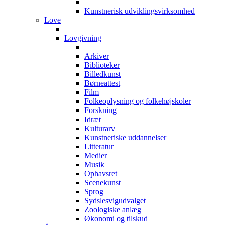
Kunstnerisk udviklingsvirksomhed
Love
Lovgivning
Arkiver
Biblioteker
Billedkunst
Børneattest
Film
Folkeoplysning og folkehøjskoler
Forskning
Idræt
Kulturarv
Kunstneriske uddannelser
Litteratur
Medier
Musik
Ophavsret
Scenekunst
Sprog
Sydslesvigudvalget
Zoologiske anlæg
Økonomi og tilskud