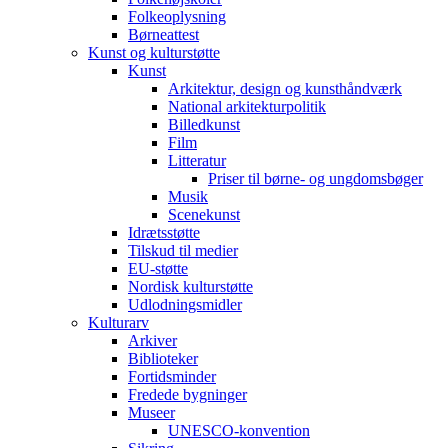
Folkeoplysning
Børneattest
Kunst og kulturstøtte
Kunst
Arkitektur, design og kunsthåndværk
National arkitekturpolitik
Billedkunst
Film
Litteratur
Priser til børne- og ungdomsbøger
Musik
Scenekunst
Idrætsstøtte
Tilskud til medier
EU-støtte
Nordisk kulturstøtte
Udlodningsmidler
Kulturarv
Arkiver
Biblioteker
Fortidsminder
Fredede bygninger
Museer
UNESCO-konvention