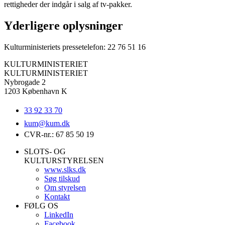
rettigheder der indgår i salg af tv-pakker.
Yderligere oplysninger
Kulturministeriets pressetelefon: 22 76 51 16
KULTURMINISTERIET
KULTURMINISTERIET
Nybrogade 2
1203 København K
33 92 33 70
kum@
kum.dk
CVR-nr.: 67 85 50 19
SLOTS- OG
KULTURSTYRELSEN
www.slks.dk
Søg tilskud
Om styrelsen
Kontakt
FØLG OS
LinkedIn
Facebook