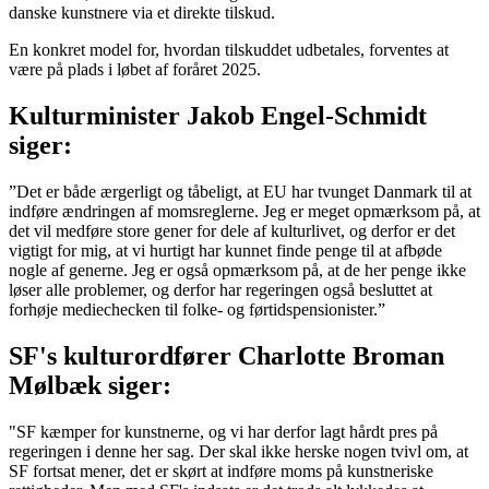
danske kunstnere via et direkte tilskud.
En konkret model for, hvordan tilskuddet udbetales, forventes at
være på plads i løbet af foråret 2025.
Kulturminister Jakob Engel-Schmidt
siger:
”Det er både ærgerligt og tåbeligt, at EU har tvunget Danmark til at
indføre ændringen af momsreglerne. Jeg er meget opmærksom på, at
det vil medføre store gener for dele af kulturlivet, og derfor er det
vigtigt for mig, at vi hurtigt har kunnet finde penge til at afbøde
nogle af generne. Jeg er også opmærksom på, at de her penge ikke
løser alle problemer, og derfor har regeringen også besluttet at
forhøje mediechecken til folke- og førtidspensionister.”
SF's kulturordfører Charlotte Broman
Mølbæk siger:
"SF kæmper for kunstnerne, og vi har derfor lagt hårdt pres på
regeringen i denne her sag. Der skal ikke herske nogen tvivl om, at
SF fortsat mener, det er skørt at indføre moms på kunstneriske