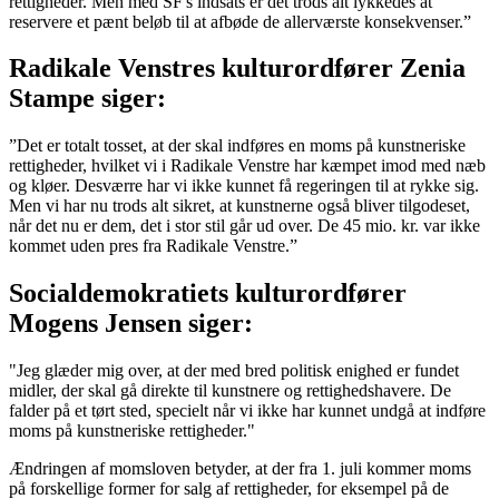
rettigheder. Men med SF's indsats er det trods alt lykkedes at
reservere et pænt beløb til at afbøde de allerværste konsekvenser.”
Radikale Venstres kulturordfører Zenia
Stampe siger:
”Det er totalt tosset, at der skal indføres en moms på kunstneriske
rettigheder, hvilket vi i Radikale Venstre har kæmpet imod med næb
og kløer. Desværre har vi ikke kunnet få regeringen til at rykke sig.
Men vi har nu trods alt sikret, at kunstnerne også bliver tilgodeset,
når det nu er dem, det i stor stil går ud over. De 45 mio. kr. var ikke
kommet uden pres fra Radikale Venstre.”
Socialdemokratiets kulturordfører
Mogens Jensen siger:
"Jeg glæder mig over, at der med bred politisk enighed er fundet
midler, der skal gå direkte til kunstnere og rettighedshavere. De
falder på et tørt sted, specielt når vi ikke har kunnet undgå at indføre
moms på kunstneriske rettigheder."
Ændringen af momsloven betyder, at der fra 1. juli kommer moms
på forskellige former for salg af rettigheder, for eksempel på de