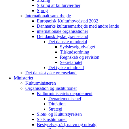
Sikring
Sikring af kulturværdier
Sprog
Internationalt samarbejde
Europæisk Kulturhovedstad 2032
Danmarks kultursamarbejde med andre lande
internationale organisationer
Det dansk-tyske grænseland
Det danske mindretal
Sydslesvigudvalget
Tilskudsordning
Regnskab og revision
Sekretariatet
Det tyske mindretal
Det dansk-tyske grænseland
Ministeriet
Kulturministeren
Organisation og institutioner
Kulturministeriets departement
Departementschef
Direktion
Strategi
Slots- og Kulturstyrelsen
Statsinstitutioner
Bestyrelser, råd, nævn og udvalg