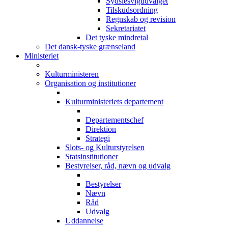
Sydslesvigudvalget
Tilskudsordning
Regnskab og revision
Sekretariatet
Det tyske mindretal
Det dansk-tyske grænseland
Ministeriet
Kulturministeren
Organisation og institutioner
Kulturministeriets departement
Departementschef
Direktion
Strategi
Slots- og Kulturstyrelsen
Statsinstitutioner
Bestyrelser, råd, nævn og udvalg
Bestyrelser
Nævn
Råd
Udvalg
Uddannelse