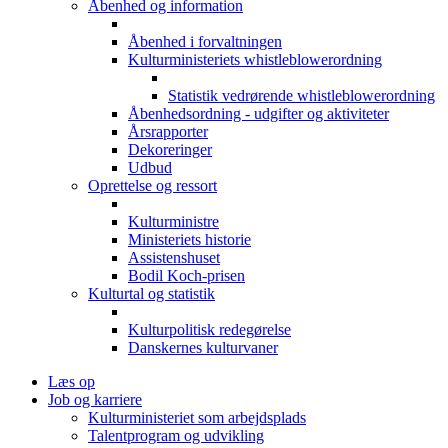
Åbenhed og information
Åbenhed i forvaltningen
Kulturministeriets whistleblowerordning
Statistik vedrørende whistleblowerordning
Åbenhedsordning - udgifter og aktiviteter
Årsrapporter
Dekoreringer
Udbud
Oprettelse og ressort
Kulturministre
Ministeriets historie
Assistenshuset
Bodil Koch-prisen
Kulturtal og statistik
Kulturpolitisk redegørelse
Danskernes kulturvaner
Læs op
Job og karriere
Kulturministeriet som arbejdsplads
Talentprogram og udvikling