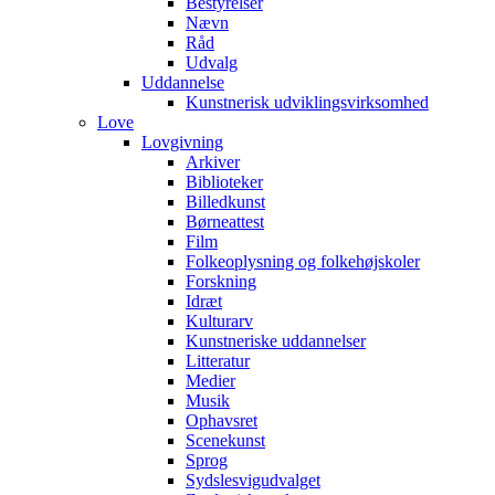
Bestyrelser
Nævn
Råd
Udvalg
Uddannelse
Kunstnerisk udviklingsvirksomhed
Love
Lovgivning
Arkiver
Biblioteker
Billedkunst
Børneattest
Film
Folkeoplysning og folkehøjskoler
Forskning
Idræt
Kulturarv
Kunstneriske uddannelser
Litteratur
Medier
Musik
Ophavsret
Scenekunst
Sprog
Sydslesvigudvalget