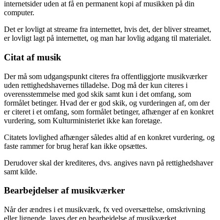
internetsider uden at få en permanent kopi af musikken på din
computer.
Det er lovligt at streame fra internettet, hvis det, der bliver streamet,
er lovligt lagt på internettet, og man har lovlig adgang til materialet.
Citat af musik
Der må som udgangspunkt citeres fra offentliggjorte musikværker
uden rettighedshavernes tilladelse. Dog må der kun citeres i
overensstemmelse med god skik samt kun i det omfang, som
formålet betinger. Hvad der er god skik, og vurderingen af, om der
er citeret i et omfang, som formålet betinger, afhænger af en konkret
vurdering, som Kulturministeriet ikke kan foretage.
Citatets lovlighed afhænger således altid af en konkret vurdering, og
faste rammer for brug heraf kan ikke opsættes.
Derudover skal der krediteres, dvs. angives navn på rettighedshaver
samt kilde.
Bearbejdelser af musikværker
Når der ændres i et musikværk, fx ved oversættelse, omskrivning
eller lignende, laves der en bearbejdelse af musikværket.