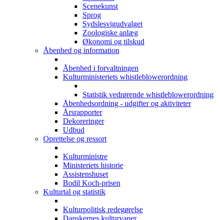
Scenekunst
Sprog
Sydslesvigudvalget
Zoologiske anlæg
Økonomi og tilskud
Åbenhed og information
Åbenhed i forvaltningen
Kulturministeriets whistleblowerordning
Statistik vedrørende whistleblowerordning
Åbenhedsordning - udgifter og aktiviteter
Årsrapporter
Dekoreringer
Udbud
Oprettelse og ressort
Kulturministre
Ministeriets historie
Assistenshuset
Bodil Koch-prisen
Kulturtal og statistik
Kulturpolitisk redegørelse
Danskernes kulturvaner