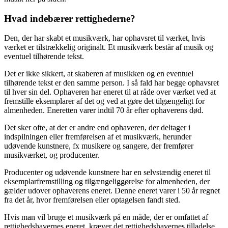
Hvad indebærer rettighederne?
Den, der har skabt et musikværk, har ophavsret til værket, hvis
værket er tilstrækkelig originalt. Et musikværk består af musik og
eventuel tilhørende tekst.
Det er ikke sikkert, at skaberen af musikken og en eventuel
tilhørende tekst er den samme person. I så fald har begge ophavsret
til hver sin del. Ophaveren har eneret til at råde over værket ved at
fremstille eksemplarer af det og ved at gøre det tilgængeligt for
almenheden. Eneretten varer indtil 70 år efter ophaverens død.
Det sker ofte, at der er andre end ophaveren, der deltager i
indspilningen eller fremførelsen af et musikværk, herunder
udøvende kunstnere, fx musikere og sangere, der fremfører
musikværket, og producenter.
Producenter og udøvende kunstnere har en selvstændig eneret til
eksemplarfremstilling og tilgængeliggørelse for almenheden, der
gælder udover ophaverens eneret. Denne eneret varer i 50 år regnet
fra det år, hvor fremførelsen eller optagelsen fandt sted.
Hvis man vil bruge et musikværk på en måde, der er omfattet af
rettighedshavernes eneret, kræver det rettighedshavernes tilladelse