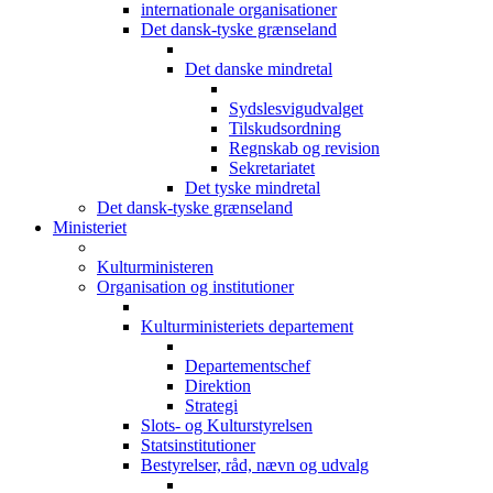
internationale organisationer
Det dansk-tyske grænseland
Det danske mindretal
Sydslesvigudvalget
Tilskudsordning
Regnskab og revision
Sekretariatet
Det tyske mindretal
Det dansk-tyske grænseland
Ministeriet
Kulturministeren
Organisation og institutioner
Kulturministeriets departement
Departementschef
Direktion
Strategi
Slots- og Kulturstyrelsen
Statsinstitutioner
Bestyrelser, råd, nævn og udvalg