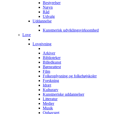
Bestyrelser
Nævn
Råd
Udvalg
Uddannelse
Kunstnerisk udviklingsvirksomhed
Love
Lovgivning
Arkiver
Biblioteker
Billedkunst
Børneattest
Film
Folkeoplysning og folkehøjskoler
Forskning
Idræt
Kulturarv
Kunstneriske uddannelser
Litteratur
Medier
Musik
Ophavsret