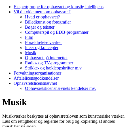
Ekspertgruppe for ophavsret og kunstig intelligens
Vil du vide mere om ophavsret?
Hvad er ophavsret?
Billedkunst og fotografier
Bøger og tekster
Computerspil og EDB-programmer
Film
Forældreløse værker
Ideer og koncepter
Musik
Ophavsret på internettet
Radio- og TV-programmer
Strikke- og hækleopskrifter m.v.
Forvaltningsorganisationer
Aftalelicensgodkendelser
Ophavsretslicensnævnet
Ophavsretslicensnævnets kendelser mv.
Musik
Musikværker beskyttes af ophavsretsloven som kunstneriske værker.
Læs om rettigheder og reglerne for brug og kopiering af andres
musik her på siden.