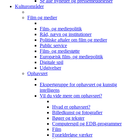
Se alle nyheder og pressemeddelelser
Kulturområder
Film og medier
Film- og mediepolitik
Råd, nævn og institutioner
Politiske aftaler om film og medier
Public service
Film- og mediestøtte
Europæisk film- og mediepolitik
Digitale spil
Udgivelser
Ophavsret
Ekspertgruppe for ophavsret og kunstig
intelligens
Vil du vide mere om ophavsret?
Hvad er ophavsret?
Billedkunst og fotografier
Bøger og tekster
Computerspil og EDB-programmer
Film
Forældreløse værker