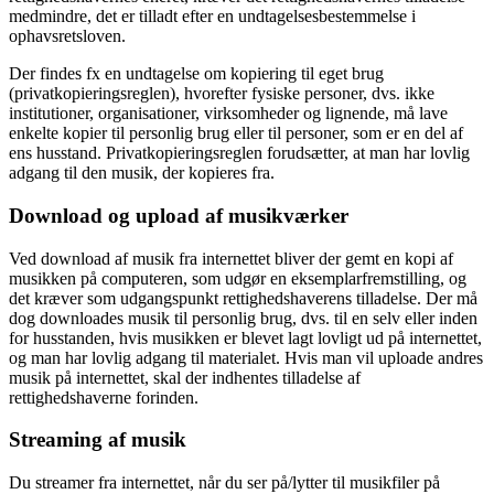
medmindre, det er tilladt efter en undtagelsesbestemmelse i
ophavsretsloven.
Der findes fx en undtagelse om kopiering til eget brug
(privatkopieringsreglen), hvorefter fysiske personer, dvs. ikke
institutioner, organisationer, virksomheder og lignende, må lave
enkelte kopier til personlig brug eller til personer, som er en del af
ens husstand. Privatkopieringsreglen forudsætter, at man har lovlig
adgang til den musik, der kopieres fra.
Download og upload af musikværker
Ved download af musik fra internettet bliver der gemt en kopi af
musikken på computeren, som udgør en eksemplarfremstilling, og
det kræver som udgangspunkt rettighedshaverens tilladelse. Der må
dog downloades musik til personlig brug, dvs. til en selv eller inden
for husstanden, hvis musikken er blevet lagt lovligt ud på internettet,
og man har lovlig adgang til materialet. Hvis man vil uploade andres
musik på internettet, skal der indhentes tilladelse af
rettighedshaverne forinden.
Streaming af musik
Du streamer fra internettet, når du ser på/lytter til musikfiler på