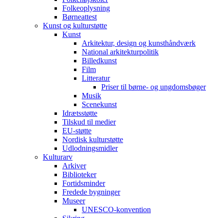
Folkeoplysning
Børneattest
Kunst og kulturstøtte
Kunst
Arkitektur, design og kunsthåndværk
National arkitekturpolitik
Billedkunst
Film
Litteratur
Priser til børne- og ungdomsbøger
Musik
Scenekunst
Idrætsstøtte
Tilskud til medier
EU-støtte
Nordisk kulturstøtte
Udlodningsmidler
Kulturarv
Arkiver
Biblioteker
Fortidsminder
Fredede bygninger
Museer
UNESCO-konvention