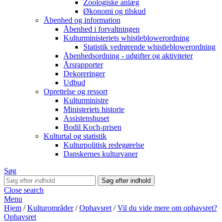
Zoologiske anlæg
Økonomi og tilskud
Åbenhed og information
Åbenhed i forvaltningen
Kulturministeriets whistleblowerordning
Statistik vedrørende whistleblowerordning
Åbenhedsordning - udgifter og aktiviteter
Årsrapporter
Dekoreringer
Udbud
Oprettelse og ressort
Kulturministre
Ministeriets historie
Assistenshuset
Bodil Koch-prisen
Kulturtal og statistik
Kulturpolitisk redegørelse
Danskernes kulturvaner
Søg
Close search
Menu
Hjem
/
Kulturområder
/
Ophavsret
/
Vil du vide mere om ophavsret?
Ophavsret