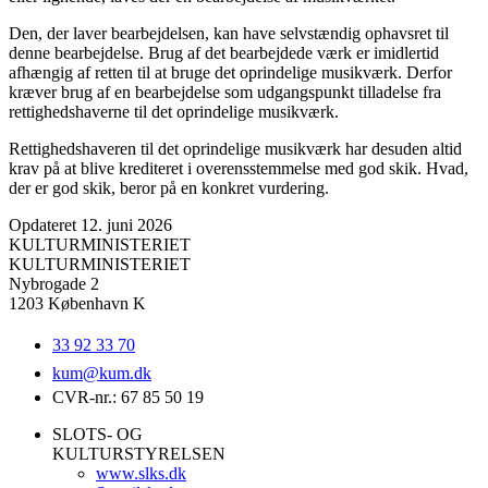
Den, der laver bearbejdelsen, kan have selvstændig ophavsret til
denne bearbejdelse. Brug af det bearbejdede værk er imidlertid
afhængig af retten til at bruge det oprindelige musikværk. Derfor
kræver brug af en bearbejdelse som udgangspunkt tilladelse fra
rettighedshaverne til det oprindelige musikværk.
Rettighedshaveren til det oprindelige musikværk har desuden altid
krav på at blive krediteret i overensstemmelse med god skik. Hvad,
der er god skik, beror på en konkret vurdering.
Opdateret 12. juni 2026
KULTURMINISTERIET
KULTURMINISTERIET
Nybrogade 2
1203 København K
33 92 33 70
kum@
kum.dk
CVR-nr.: 67 85 50 19
SLOTS- OG
KULTURSTYRELSEN
www.slks.dk