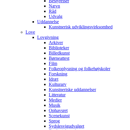
Bestyrelser
Nævn
Råd
Udvalg
Uddannelse
Kunstnerisk udviklingsvirksomhed
Love
Lovgivning
Arkiver
Biblioteker
Billedkunst
Børneattest
Film
Folkeoplysning og folkehøjskoler
Forskning
Idræt
Kulturarv
Kunstneriske uddannelser
Litteratur
Medier
Musik
Ophavsret
Scenekunst
Sprog
Sydslesvigudvalget