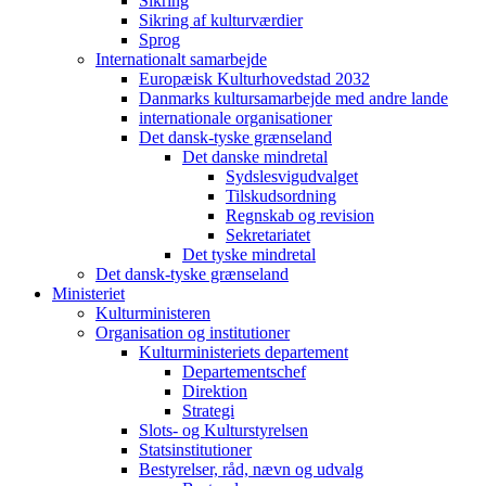
Sikring
Sikring af kulturværdier
Sprog
Internationalt samarbejde
Europæisk Kulturhovedstad 2032
Danmarks kultursamarbejde med andre lande
internationale organisationer
Det dansk-tyske grænseland
Det danske mindretal
Sydslesvigudvalget
Tilskudsordning
Regnskab og revision
Sekretariatet
Det tyske mindretal
Det dansk-tyske grænseland
Ministeriet
Kulturministeren
Organisation og institutioner
Kulturministeriets departement
Departementschef
Direktion
Strategi
Slots- og Kulturstyrelsen
Statsinstitutioner
Bestyrelser, råd, nævn og udvalg