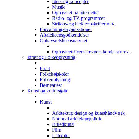
Ideer og koncepter
Musik
Ophavsret på internettet
Radio- og TV-programmer
Strikke- og hækleopskrifter m.v.
Forvaltningsorganisationer
Aftalelicensgodkendelser
Ophavsretslicensnævnet
Ophavsretslicensnævnets kendelser mv.
Idræt og Folkeoplysning
Idræt
Folkehøjskoler
Folkeoplysning
Børneattest
Kunst og kulturstøtte
Kunst
Arkitektur, design og kunsthåndværk
National arkitekturpolitik
Billedkunst
Film
Litteratur