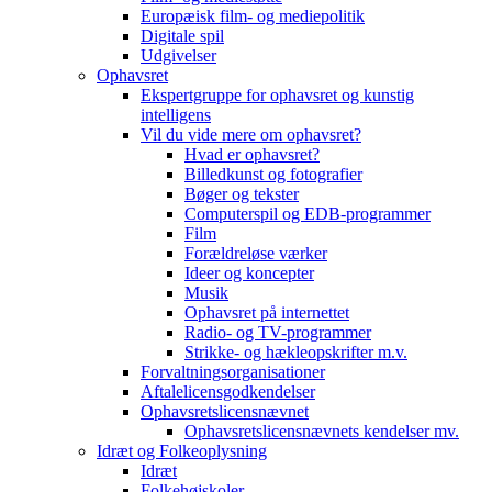
Europæisk film- og mediepolitik
Digitale spil
Udgivelser
Ophavsret
Ekspertgruppe for ophavsret og kunstig
intelligens
Vil du vide mere om ophavsret?
Hvad er ophavsret?
Billedkunst og fotografier
Bøger og tekster
Computerspil og EDB-programmer
Film
Forældreløse værker
Ideer og koncepter
Musik
Ophavsret på internettet
Radio- og TV-programmer
Strikke- og hækleopskrifter m.v.
Forvaltningsorganisationer
Aftalelicensgodkendelser
Ophavsretslicensnævnet
Ophavsretslicensnævnets kendelser mv.
Idræt og Folkeoplysning
Idræt
Folkehøjskoler