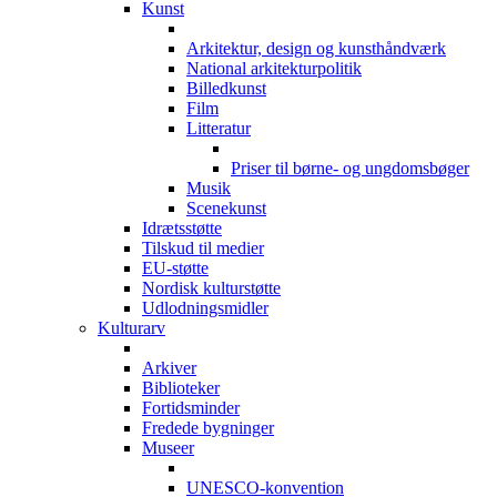
Kunst
Arkitektur, design og kunsthåndværk
National arkitekturpolitik
Billedkunst
Film
Litteratur
Priser til børne- og ungdomsbøger
Musik
Scenekunst
Idrætsstøtte
Tilskud til medier
EU-støtte
Nordisk kulturstøtte
Udlodningsmidler
Kulturarv
Arkiver
Biblioteker
Fortidsminder
Fredede bygninger
Museer
UNESCO-konvention