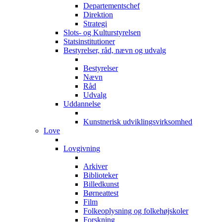
Departementschef
Direktion
Strategi
Slots- og Kulturstyrelsen
Statsinstitutioner
Bestyrelser, råd, nævn og udvalg
Bestyrelser
Nævn
Råd
Udvalg
Uddannelse
Kunstnerisk udviklingsvirksomhed
Love
Lovgivning
Arkiver
Biblioteker
Billedkunst
Børneattest
Film
Folkeoplysning og folkehøjskoler
Forskning