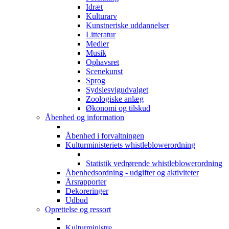
Idræt
Kulturarv
Kunstneriske uddannelser
Litteratur
Medier
Musik
Ophavsret
Scenekunst
Sprog
Sydslesvigudvalget
Zoologiske anlæg
Økonomi og tilskud
Åbenhed og information
Åbenhed i forvaltningen
Kulturministeriets whistleblowerordning
Statistik vedrørende whistleblowerordning
Åbenhedsordning - udgifter og aktiviteter
Årsrapporter
Dekoreringer
Udbud
Oprettelse og ressort
Kulturministre