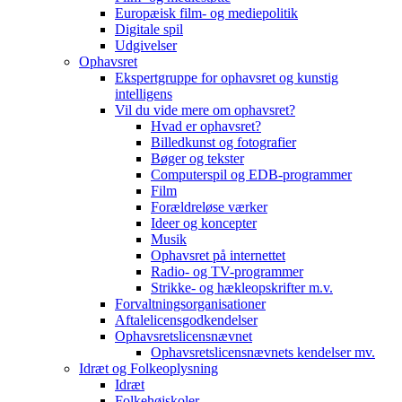
Europæisk film- og mediepolitik
Digitale spil
Udgivelser
Ophavsret
Ekspertgruppe for ophavsret og kunstig
intelligens
Vil du vide mere om ophavsret?
Hvad er ophavsret?
Billedkunst og fotografier
Bøger og tekster
Computerspil og EDB-programmer
Film
Forældreløse værker
Ideer og koncepter
Musik
Ophavsret på internettet
Radio- og TV-programmer
Strikke- og hækleopskrifter m.v.
Forvaltningsorganisationer
Aftalelicensgodkendelser
Ophavsretslicensnævnet
Ophavsretslicensnævnets kendelser mv.
Idræt og Folkeoplysning
Idræt
Folkehøjskoler