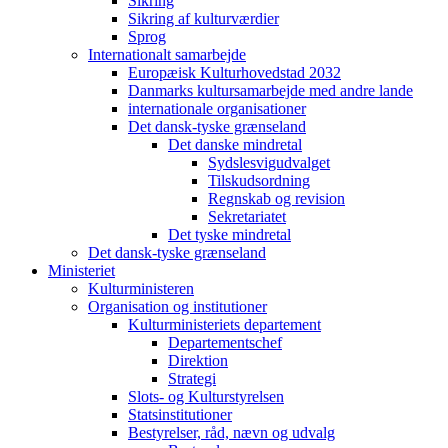
Sikring
Sikring af kulturværdier
Sprog
Internationalt samarbejde
Europæisk Kulturhovedstad 2032
Danmarks kultursamarbejde med andre lande
internationale organisationer
Det dansk-tyske grænseland
Det danske mindretal
Sydslesvigudvalget
Tilskudsordning
Regnskab og revision
Sekretariatet
Det tyske mindretal
Det dansk-tyske grænseland
Ministeriet
Kulturministeren
Organisation og institutioner
Kulturministeriets departement
Departementschef
Direktion
Strategi
Slots- og Kulturstyrelsen
Statsinstitutioner
Bestyrelser, råd, nævn og udvalg