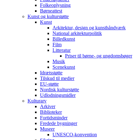
Folkeoplysning
Børneattest
Kunst og kulturstøtte
Kunst
Arkitektur, design og kunsthåndværk
National arkitekturpolitik
Billedkunst
Film
Litteratur
Priser til børne- og ungdomsbøger
Musik
Scenekunst
Idrætsstøtte
Tilskud til medier
EU-støtte
Nordisk kulturstøtte
Udlodningsmidler
Kulturarv
Arkiver
Biblioteker
Fortidsminder
Fredede bygninger
Museer
UNESCO-konvention