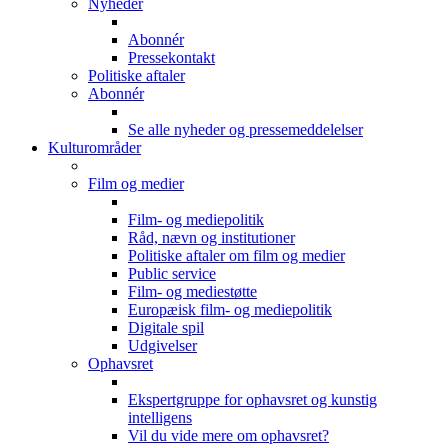
Nyheder
Abonnér
Pressekontakt
Politiske aftaler
Abonnér
Se alle nyheder og pressemeddelelser
Kulturområder
Film og medier
Film- og mediepolitik
Råd, nævn og institutioner
Politiske aftaler om film og medier
Public service
Film- og mediestøtte
Europæisk film- og mediepolitik
Digitale spil
Udgivelser
Ophavsret
Ekspertgruppe for ophavsret og kunstig
intelligens
Vil du vide mere om ophavsret?