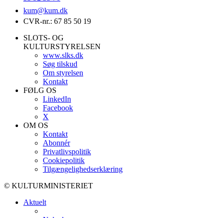
kum@
kum.dk
CVR-nr.: 67 85 50 19
SLOTS- OG
KULTURSTYRELSEN
www.slks.dk
Søg tilskud
Om styrelsen
Kontakt
FØLG OS
LinkedIn
Facebook
X
OM OS
Kontakt
Abonnér
Privatlivspolitik
Cookiepolitik
Tilgængelighedserklæring
© KULTURMINISTERIET
Aktuelt