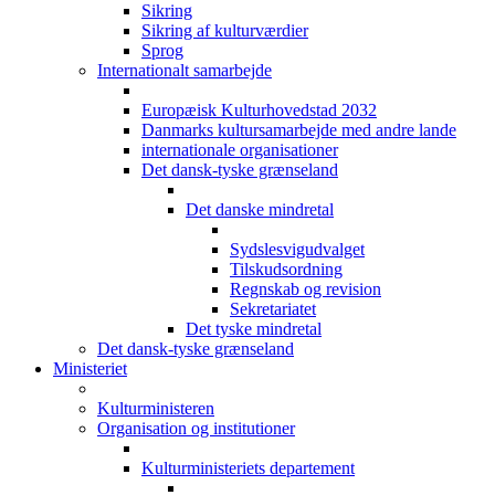
Sikring
Sikring af kulturværdier
Sprog
Internationalt samarbejde
Europæisk Kulturhovedstad 2032
Danmarks kultursamarbejde med andre lande
internationale organisationer
Det dansk-tyske grænseland
Det danske mindretal
Sydslesvigudvalget
Tilskudsordning
Regnskab og revision
Sekretariatet
Det tyske mindretal
Det dansk-tyske grænseland
Ministeriet
Kulturministeren
Organisation og institutioner
Kulturministeriets departement