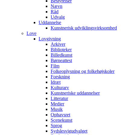
Bestyrelser
Nævn
Råd
Udvalg
Uddannelse
Kunstnerisk udviklingsvirksomhed
Love
Lovgivning
Arkiver
Biblioteker
Billedkunst
Børneattest
Film
Folkeoplysning og folkehøjskoler
Forskning
Idræt
Kulturarv
Kunstneriske uddannelser
Litteratur
Medier
Musik
Ophavsret
Scenekunst
Sprog
Sydslesvigudvalget