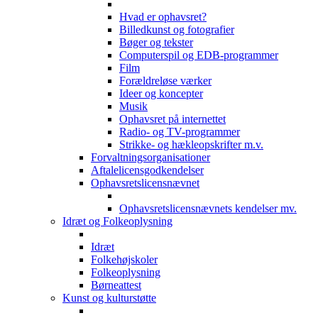
Hvad er ophavsret?
Billedkunst og fotografier
Bøger og tekster
Computerspil og EDB-programmer
Film
Forældreløse værker
Ideer og koncepter
Musik
Ophavsret på internettet
Radio- og TV-programmer
Strikke- og hækleopskrifter m.v.
Forvaltningsorganisationer
Aftalelicensgodkendelser
Ophavsretslicensnævnet
Ophavsretslicensnævnets kendelser mv.
Idræt og Folkeoplysning
Idræt
Folkehøjskoler
Folkeoplysning
Børneattest
Kunst og kulturstøtte