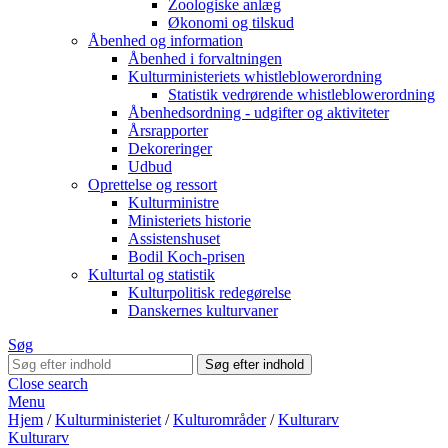
Zoologiske anlæg
Økonomi og tilskud
Åbenhed og information
Åbenhed i forvaltningen
Kulturministeriets whistleblowerordning
Statistik vedrørende whistleblowerordning
Åbenhedsordning - udgifter og aktiviteter
Årsrapporter
Dekoreringer
Udbud
Oprettelse og ressort
Kulturministre
Ministeriets historie
Assistenshuset
Bodil Koch-prisen
Kulturtal og statistik
Kulturpolitisk redegørelse
Danskernes kulturvaner
Søg
Close search
Menu
Hjem
/
Kulturministeriet
/
Kulturområder
/
Kulturarv
Kulturarv