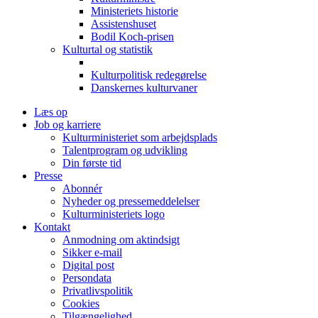
Ministeriets historie
Assistenshuset
Bodil Koch-prisen
Kulturtal og statistik
Kulturpolitisk redegørelse
Danskernes kulturvaner
Læs op
Job og karriere
Kulturministeriet som arbejdsplads
Talentprogram og udvikling
Din første tid
Presse
Abonnér
Nyheder og pressemeddelelser
Kulturministeriets logo
Kontakt
Anmodning om aktindsigt
Sikker e-mail
Digital post
Persondata
Privatlivspolitik
Cookies
Tilgængelighed