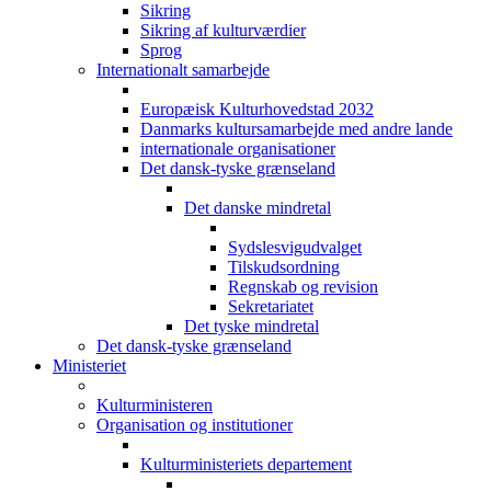
Sikring
Sikring af kulturværdier
Sprog
Internationalt samarbejde
Europæisk Kulturhovedstad 2032
Danmarks kultursamarbejde med andre lande
internationale organisationer
Det dansk-tyske grænseland
Det danske mindretal
Sydslesvigudvalget
Tilskudsordning
Regnskab og revision
Sekretariatet
Det tyske mindretal
Det dansk-tyske grænseland
Ministeriet
Kulturministeren
Organisation og institutioner
Kulturministeriets departement