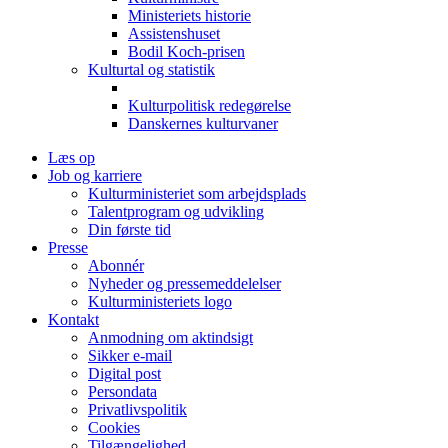
Ministeriets historie
Assistenshuset
Bodil Koch-prisen
Kulturtal og statistik
Kulturpolitisk redegørelse
Danskernes kulturvaner
Læs op
Job og karriere
Kulturministeriet som arbejdsplads
Talentprogram og udvikling
Din første tid
Presse
Abonnér
Nyheder og pressemeddelelser
Kulturministeriets logo
Kontakt
Anmodning om aktindsigt
Sikker e-mail
Digital post
Persondata
Privatlivspolitik
Cookies
Tilgængelighed