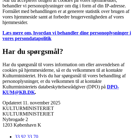
Når du accepterer brugen af cookies på vores hjemmesider,
behandler vi personoplysninger om dig i form af din IP-adresse.
Formålet med behandlingen er at generere statistik over brugen af
vores hjemmeside samt at forbedre brugervenligheden af vores
hjemmesider.
Læs mere om, hvordan vi behandler dine personoplysninger i
vores persondatapolitik
Har du spørgsmål?
Har du spørgsmål til vores information om eller anvendelsen af
cookies på hjemmesiderne, så er du velkommen til at kontakte
Kulturministeriet. Hvis du har spørgsmål til vores behandling af
personoplysninger, er du velkommen til at kontakte
Kulturministeriets databeskyttelsesrådgiver (DPO) på
DPO-
KUM@
KB.DK
.
Opdateret 11. november 2025
KULTURMINISTERIET
KULTURMINISTERIET
Nybrogade 2
1203 København K
33 92 33 70