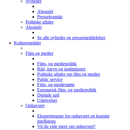
Nyheder
Abonnér
Pressekontakt
Politiske aftaler
Abonnér
Se alle nyheder og pressemeddelelser
Kulturområder
Film og medier
Film- og mediepolitik
Råd, nævn og institutioner
Politiske aftaler om film og medier
Public service
Film- og mediestøtte
Europæisk film- og mediepolitik
Digitale spil
Udgivelser
Ophavsret
Ekspertgruppe for ophavsret og kunstig
intelligens
Vil du vide mere om ophavsret?