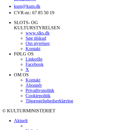
kum@
kum.dk
CVR-nr.: 67 85 50 19
SLOTS- OG
KULTURSTYRELSEN
www.slks.dk
Søg tilskud
Om styrelsen
Kontakt
FØLG OS
LinkedIn
Facebook
X
OM OS
Kontakt
Abonnér
Privatlivspolitik
Cookiepolitik
Tilgængelighedserklæring
© KULTURMINISTERIET
Aktuelt