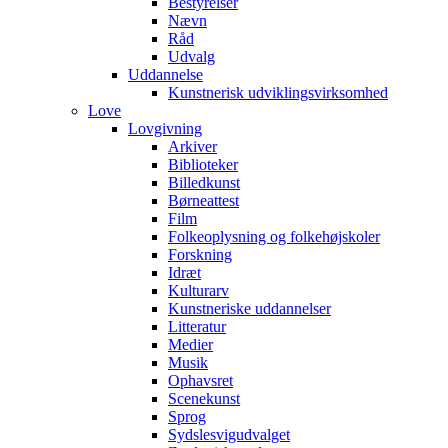
Bestyrelser
Nævn
Råd
Udvalg
Uddannelse
Kunstnerisk udviklingsvirksomhed
Love
Lovgivning
Arkiver
Biblioteker
Billedkunst
Børneattest
Film
Folkeoplysning og folkehøjskoler
Forskning
Idræt
Kulturarv
Kunstneriske uddannelser
Litteratur
Medier
Musik
Ophavsret
Scenekunst
Sprog
Sydslesvigudvalget