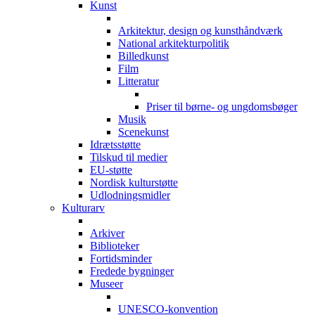
Kunst
Arkitektur, design og kunsthåndværk
National arkitekturpolitik
Billedkunst
Film
Litteratur
Priser til børne- og ungdomsbøger
Musik
Scenekunst
Idrætsstøtte
Tilskud til medier
EU-støtte
Nordisk kulturstøtte
Udlodningsmidler
Kulturarv
Arkiver
Biblioteker
Fortidsminder
Fredede bygninger
Museer
UNESCO-konvention