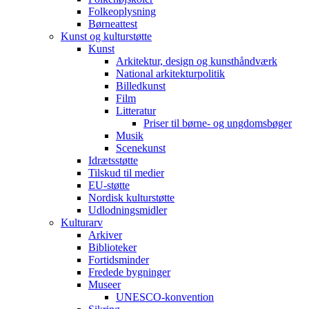
Folkeoplysning
Børneattest
Kunst og kulturstøtte
Kunst
Arkitektur, design og kunsthåndværk
National arkitekturpolitik
Billedkunst
Film
Litteratur
Priser til børne- og ungdomsbøger
Musik
Scenekunst
Idrætsstøtte
Tilskud til medier
EU-støtte
Nordisk kulturstøtte
Udlodningsmidler
Kulturarv
Arkiver
Biblioteker
Fortidsminder
Fredede bygninger
Museer
UNESCO-konvention