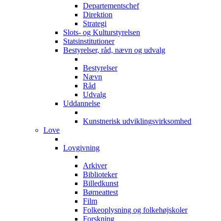
Departementschef
Direktion
Strategi
Slots- og Kulturstyrelsen
Statsinstitutioner
Bestyrelser, råd, nævn og udvalg
Bestyrelser
Nævn
Råd
Udvalg
Uddannelse
Kunstnerisk udviklingsvirksomhed
Love
Lovgivning
Arkiver
Biblioteker
Billedkunst
Børneattest
Film
Folkeoplysning og folkehøjskoler
Forskning