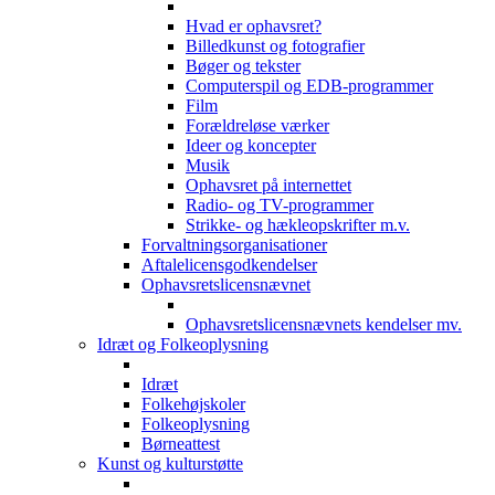
Hvad er ophavsret?
Billedkunst og fotografier
Bøger og tekster
Computerspil og EDB-programmer
Film
Forældreløse værker
Ideer og koncepter
Musik
Ophavsret på internettet
Radio- og TV-programmer
Strikke- og hækleopskrifter m.v.
Forvaltningsorganisationer
Aftalelicensgodkendelser
Ophavsretslicensnævnet
Ophavsretslicensnævnets kendelser mv.
Idræt og Folkeoplysning
Idræt
Folkehøjskoler
Folkeoplysning
Børneattest
Kunst og kulturstøtte