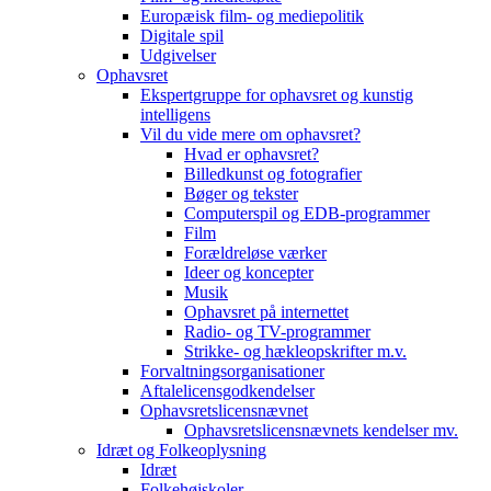
Europæisk film- og mediepolitik
Digitale spil
Udgivelser
Ophavsret
Ekspertgruppe for ophavsret og kunstig
intelligens
Vil du vide mere om ophavsret?
Hvad er ophavsret?
Billedkunst og fotografier
Bøger og tekster
Computerspil og EDB-programmer
Film
Forældreløse værker
Ideer og koncepter
Musik
Ophavsret på internettet
Radio- og TV-programmer
Strikke- og hækleopskrifter m.v.
Forvaltningsorganisationer
Aftalelicensgodkendelser
Ophavsretslicensnævnet
Ophavsretslicensnævnets kendelser mv.
Idræt og Folkeoplysning
Idræt
Folkehøjskoler