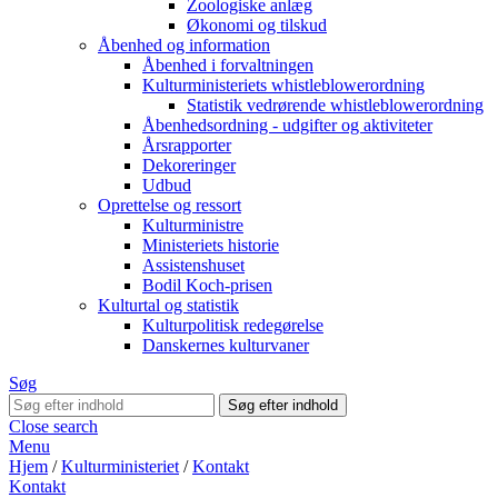
Zoologiske anlæg
Økonomi og tilskud
Åbenhed og information
Åbenhed i forvaltningen
Kulturministeriets whistleblowerordning
Statistik vedrørende whistleblowerordning
Åbenhedsordning - udgifter og aktiviteter
Årsrapporter
Dekoreringer
Udbud
Oprettelse og ressort
Kulturministre
Ministeriets historie
Assistenshuset
Bodil Koch-prisen
Kulturtal og statistik
Kulturpolitisk redegørelse
Danskernes kulturvaner
Søg
Close search
Menu
Hjem
/
Kulturministeriet
/
Kontakt
Kontakt