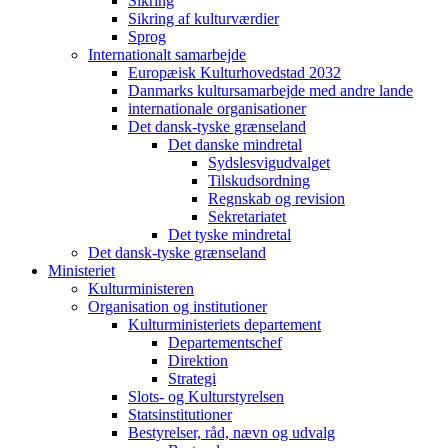
Sikring
Sikring af kulturværdier
Sprog
Internationalt samarbejde
Europæisk Kulturhovedstad 2032
Danmarks kultursamarbejde med andre lande
internationale organisationer
Det dansk-tyske grænseland
Det danske mindretal
Sydslesvigudvalget
Tilskudsordning
Regnskab og revision
Sekretariatet
Det tyske mindretal
Det dansk-tyske grænseland
Ministeriet
Kulturministeren
Organisation og institutioner
Kulturministeriets departement
Departementschef
Direktion
Strategi
Slots- og Kulturstyrelsen
Statsinstitutioner
Bestyrelser, råd, nævn og udvalg