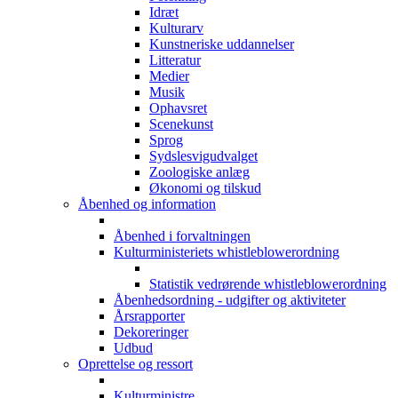
Idræt
Kulturarv
Kunstneriske uddannelser
Litteratur
Medier
Musik
Ophavsret
Scenekunst
Sprog
Sydslesvigudvalget
Zoologiske anlæg
Økonomi og tilskud
Åbenhed og information
Åbenhed i forvaltningen
Kulturministeriets whistleblowerordning
Statistik vedrørende whistleblowerordning
Åbenhedsordning - udgifter og aktiviteter
Årsrapporter
Dekoreringer
Udbud
Oprettelse og ressort
Kulturministre