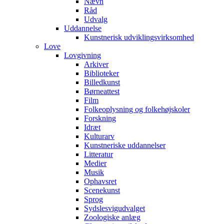
Nævn
Råd
Udvalg
Uddannelse
Kunstnerisk udviklingsvirksomhed
Love
Lovgivning
Arkiver
Biblioteker
Billedkunst
Børneattest
Film
Folkeoplysning og folkehøjskoler
Forskning
Idræt
Kulturarv
Kunstneriske uddannelser
Litteratur
Medier
Musik
Ophavsret
Scenekunst
Sprog
Sydslesvigudvalget
Zoologiske anlæg