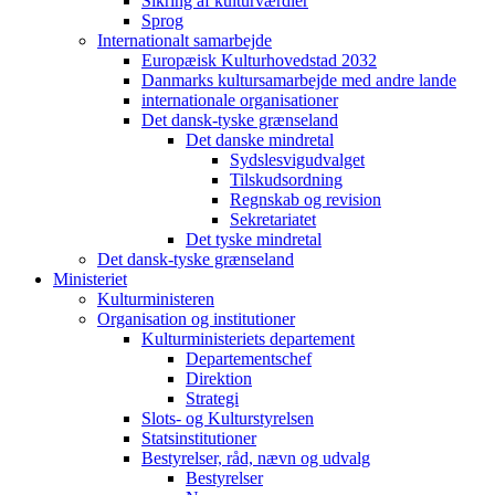
Sikring af kulturværdier
Sprog
Internationalt samarbejde
Europæisk Kulturhovedstad 2032
Danmarks kultursamarbejde med andre lande
internationale organisationer
Det dansk-tyske grænseland
Det danske mindretal
Sydslesvigudvalget
Tilskudsordning
Regnskab og revision
Sekretariatet
Det tyske mindretal
Det dansk-tyske grænseland
Ministeriet
Kulturministeren
Organisation og institutioner
Kulturministeriets departement
Departementschef
Direktion
Strategi
Slots- og Kulturstyrelsen
Statsinstitutioner
Bestyrelser, råd, nævn og udvalg
Bestyrelser