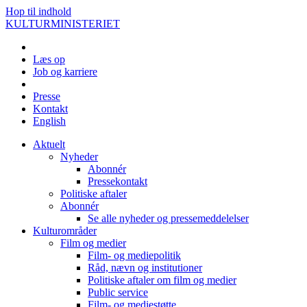
Hop til indhold
KULTURMINISTERIET
Læs op
Job og karriere
Presse
Kontakt
English
Aktuelt
Nyheder
Abonnér
Pressekontakt
Politiske aftaler
Abonnér
Se alle nyheder og pressemeddelelser
Kulturområder
Film og medier
Film- og mediepolitik
Råd, nævn og institutioner
Politiske aftaler om film og medier
Public service
Film- og mediestøtte