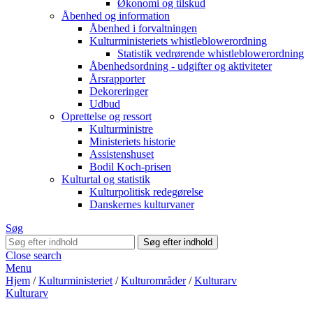
Økonomi og tilskud
Åbenhed og information
Åbenhed i forvaltningen
Kulturministeriets whistleblowerordning
Statistik vedrørende whistleblowerordning
Åbenhedsordning - udgifter og aktiviteter
Årsrapporter
Dekoreringer
Udbud
Oprettelse og ressort
Kulturministre
Ministeriets historie
Assistenshuset
Bodil Koch-prisen
Kulturtal og statistik
Kulturpolitisk redegørelse
Danskernes kulturvaner
Søg
Close search
Menu
Hjem
/
Kulturministeriet
/
Kulturområder
/
Kulturarv
Kulturarv