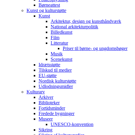
Børneattest
Kunst og kulturstøtte
Kunst
Arkitektur, design og kunsthåndværk
National arkitekturpolitik
Billedkunst
Film
Litteratur
Priser til børne- og ungdomsbøger
Musik
Scenekunst
Idrætsstøtte
Tilskud til medier
EU-støtte
Nordisk kulturstøtte
Udlodningsmidler
Kulturarv
Arkiver
Biblioteker
Fortidsminder
Fredede bygninger
Museer
UNESCO-konvention
Sikring