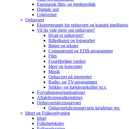
Europæisk film- og mediepolitik
Digitale spil
Udgivelser
Ophavsret
Ekspertgruppe for ophavsret og kunstig intelligens
Vil du vide mere om ophavsret?
Hvad er ophavsret?
Billedkunst og fotografier
Bøger og tekster
Computerspil og EDB-programmer
Film
Forældreløse værker
Ideer og koncepter
Musik
Ophavsret på internettet
Radio- og TV-programmer
Strikke- og hækleopskrifter m.v.
Forvaltningsorganisationer
Aftalelicensgodkendelser
Ophavsretslicensnævnet
Ophavsretslicensnævnets kendelser mv.
Idræt og Folkeoplysning
Idræt
Folkehøjskoler
Folkeoplysning