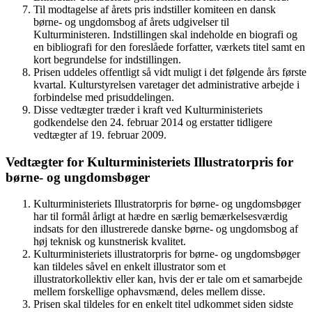
Til modtagelse af årets pris indstiller komiteen en dansk
børne- og ungdomsbog af årets udgivelser til
Kulturministeren. Indstillingen skal indeholde en biografi og
en bibliografi for den foreslåede forfatter, værkets titel samt en
kort begrundelse for indstillingen.
Prisen uddeles offentligt så vidt muligt i det følgende års første
kvartal. Kulturstyrelsen varetager det administrative arbejde i
forbindelse med prisuddelingen.
Disse vedtægter træder i kraft ved Kulturministeriets
godkendelse den 24. februar 2014 og erstatter tidligere
vedtægter af 19. februar 2009.
Vedtægter for Kulturministeriets Illustratorpris for
børne- og ungdomsbøger
Kulturministeriets Illustratorpris for børne- og ungdomsbøger
har til formål årligt at hædre en særlig bemærkelsesværdig
indsats for den illustrerede danske børne- og ungdomsbog af
høj teknisk og kunstnerisk kvalitet.
Kulturministeriets illustratorpris for børne- og ungdomsbøger
kan tildeles såvel en enkelt illustrator som et
illustratorkollektiv eller kan, hvis der er tale om et samarbejde
mellem forskellige ophavsmænd, deles mellem disse.
Prisen skal tildeles for en enkelt titel udkommet siden sidste