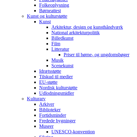
Folkeoplysning
Børneattest
Kunst og kulturstøtte
Kunst
Arkitektur, design og kunsthåndværk
National arkitekturpolitik
Billedkunst
Film
Litteratur
Priser til børne- og ungdomsbøger
Musik
Scenekunst
Idrætsstøtte
Tilskud til medier
EU-støtte
Nordisk kulturstøtte
Udlodningsmidler
Kulturarv
Arkiver
Biblioteker
Fortidsminder
Fredede bygninger
Museer
UNESCO-konvention