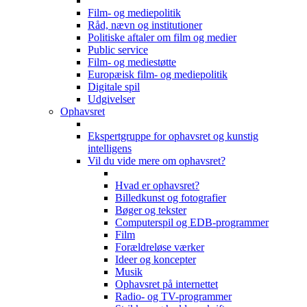
Film- og mediepolitik
Råd, nævn og institutioner
Politiske aftaler om film og medier
Public service
Film- og mediestøtte
Europæisk film- og mediepolitik
Digitale spil
Udgivelser
Ophavsret
Ekspertgruppe for ophavsret og kunstig
intelligens
Vil du vide mere om ophavsret?
Hvad er ophavsret?
Billedkunst og fotografier
Bøger og tekster
Computerspil og EDB-programmer
Film
Forældreløse værker
Ideer og koncepter
Musik
Ophavsret på internettet
Radio- og TV-programmer