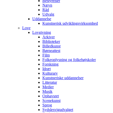
Bestyrelser
Nævn
Råd
Udvalg
Uddannelse
Kunstnerisk udviklingsvirksomhed
Love
Lovgivning
Arkiver
Biblioteker
Billedkunst
Børneattest
Film
Folkeoplysning og folkehøjskoler
Forskning
Idræt
Kulturarv
Kunstneriske uddannelser
Litteratur
Medier
Musik
Ophavsret
Scenekunst
Sprog
Sydslesvigudvalget