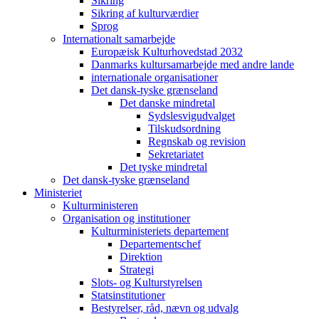
Sikring
Sikring af kulturværdier
Sprog
Internationalt samarbejde
Europæisk Kulturhovedstad 2032
Danmarks kultursamarbejde med andre lande
internationale organisationer
Det dansk-tyske grænseland
Det danske mindretal
Sydslesvigudvalget
Tilskudsordning
Regnskab og revision
Sekretariatet
Det tyske mindretal
Det dansk-tyske grænseland
Ministeriet
Kulturministeren
Organisation og institutioner
Kulturministeriets departement
Departementschef
Direktion
Strategi
Slots- og Kulturstyrelsen
Statsinstitutioner
Bestyrelser, råd, nævn og udvalg