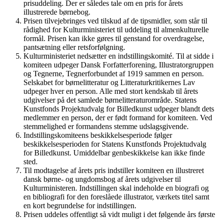
prisuddeling. Der er således tale om en pris for årets
illustrerede børnebog.
Prisen tilvejebringes ved tilskud af de tipsmidler, som står til
rådighed for Kulturministeriet til uddeling til almenkulturelle
formål. Prisen kan ikke gøres til genstand for overdragelse,
pantsætning eller retsforfølgning.
Kulturministeriet nedsætter en indstillingskomité. Til at sidde i
komiteen udpeger Dansk Forfatterforening, Illustratorgruppen
og Tegnerne, Tegnerforbundet af 1919 sammen en person.
Selskabet for børnelitteratur og Litteraturkritikernes Lav
udpeger hver en person. Alle med stort kendskab til årets
udgivelser på det samlede børnelitteraturområde. Statens
Kunstfonds Projektudvalg for Billedkunst udpeger blandt dets
medlemmer en person, der er født formand for komiteen. Ved
stemmelighed er formandens stemme udslagsgivende.
Indstillingskomiteens beskikkelsesperiode følger
beskikkelsesperioden for Statens Kunstfonds Projektudvalg
for Billedkunst. Umiddelbar genbeskikkelse kan ikke finde
sted.
Til modtagelse af årets pris indstiller komiteen en illustreret
dansk børne- og ungdomsbog af årets udgivelser til
Kulturministeren. Indstillingen skal indeholde en biografi og
en bibliografi for den foreslåede illustrator, værkets titel samt
en kort begrundelse for indstillingen.
Prisen uddeles offentligt så vidt muligt i det følgende års første