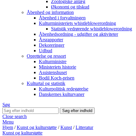
Zoologiske anlæg
Økonomi og tilskud
Åbenhed og information
Åbenhed i forvaltningen
Kulturministeriets whistleblowerordning
Statistik vedrørende whistleblowerordning
Åbenhedsordning - udgifter og aktiviteter
Årsrapporter
Dekoreringer
Udbud
Oprettelse og ressort
Kulturministre
Ministeriets historie
Assistenshuset
Bodil Koch-prisen
Kulturtal og statistik
Kulturpolitisk redegørelse
Danskernes kulturvaner
Søg
Close search
Menu
Hjem
/
Kunst og kulturstøtte
/
Kunst
/
Litteratur
Kunst og kulturstøtte