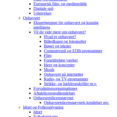
Europæisk film- og mediepolitik
Digitale spil
Udgivelser
Ophavsret
Ekspertgruppe for ophavsret og kunstig
intelligens
Vil du vide mere om ophavsret?
Hvad er ophavsret?
Billedkunst og fotografier
Bøger og tekster
Computerspil og EDB-programmer
Film
Forældreløse værker
Ideer og koncepter
Musik
Ophavsret på internettet
Radio- og TV-programmer
Strikke- og hækleopskrifter m.v.
Forvaltningsorganisationer
Aftalelicensgodkendelser
Ophavsretslicensnævnet
Ophavsretslicensnævnets kendelser mv.
Idræt og Folkeoplysning
Idræt
Folkehøjskoler