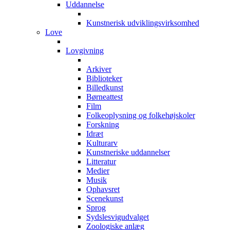
Uddannelse
Kunstnerisk udviklingsvirksomhed
Love
Lovgivning
Arkiver
Biblioteker
Billedkunst
Børneattest
Film
Folkeoplysning og folkehøjskoler
Forskning
Idræt
Kulturarv
Kunstneriske uddannelser
Litteratur
Medier
Musik
Ophavsret
Scenekunst
Sprog
Sydslesvigudvalget
Zoologiske anlæg