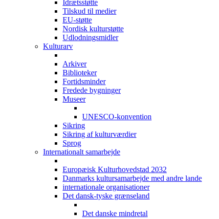
Idrætsstøtte
Tilskud til medier
EU-støtte
Nordisk kulturstøtte
Udlodningsmidler
Kulturarv
Arkiver
Biblioteker
Fortidsminder
Fredede bygninger
Museer
UNESCO-konvention
Sikring
Sikring af kulturværdier
Sprog
Internationalt samarbejde
Europæisk Kulturhovedstad 2032
Danmarks kultursamarbejde med andre lande
internationale organisationer
Det dansk-tyske grænseland
Det danske mindretal