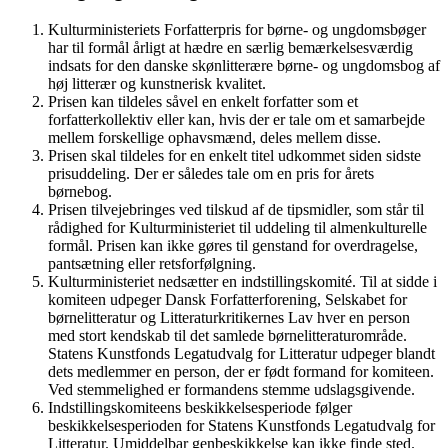
Kulturministeriets Forfatterpris for børne- og ungdomsbøger
har til formål årligt at hædre en særlig bemærkelsesværdig
indsats for den danske skønlitterære børne- og ungdomsbog af
høj litterær og kunstnerisk kvalitet.
Prisen kan tildeles såvel en enkelt forfatter som et
forfatterkollektiv eller kan, hvis der er tale om et samarbejde
mellem forskellige ophavsmænd, deles mellem disse.
Prisen skal tildeles for en enkelt titel udkommet siden sidste
prisuddeling. Der er således tale om en pris for årets
børnebog.
Prisen tilvejebringes ved tilskud af de tipsmidler, som står til
rådighed for Kulturministeriet til uddeling til almenkulturelle
formål. Prisen kan ikke gøres til genstand for overdragelse,
pantsætning eller retsforfølgning.
Kulturministeriet nedsætter en indstillingskomité. Til at sidde i
komiteen udpeger Dansk Forfatterforening, Selskabet for
børnelitteratur og Litteraturkritikernes Lav hver en person
med stort kendskab til det samlede børnelitteraturområde.
Statens Kunstfonds Legatudvalg for Litteratur udpeger blandt
dets medlemmer en person, der er født formand for komiteen.
Ved stemmelighed er formandens stemme udslagsgivende.
Indstillingskomiteens beskikkelsesperiode følger
beskikkelsesperioden for Statens Kunstfonds Legatudvalg for
Litteratur. Umiddelbar genbeskikkelse kan ikke finde sted.