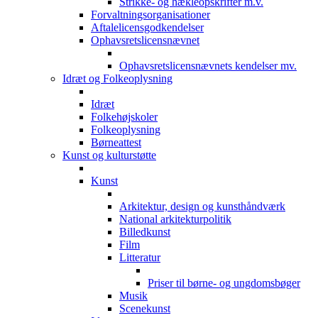
Strikke- og hækleopskrifter m.v.
Forvaltningsorganisationer
Aftalelicensgodkendelser
Ophavsretslicensnævnet
Ophavsretslicensnævnets kendelser mv.
Idræt og Folkeoplysning
Idræt
Folkehøjskoler
Folkeoplysning
Børneattest
Kunst og kulturstøtte
Kunst
Arkitektur, design og kunsthåndværk
National arkitekturpolitik
Billedkunst
Film
Litteratur
Priser til børne- og ungdomsbøger
Musik
Scenekunst