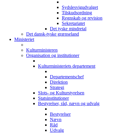
Sydslesvigudvalget
Tilskudsordning
Regnskab og revision
Sekretariatet
Det tyske mindretal
Det dansk-tyske grænseland
Ministeriet
Kulturministeren
Organisation og institutioner
Kulturministeriets departement
Departementschef
Direktion
Strategi
Slots- og Kulturstyrelsen
Statsinstitutioner
Bestyrelser, råd, nævn og udvalg
Bestyrelser
Nævn
Råd
Udvalg