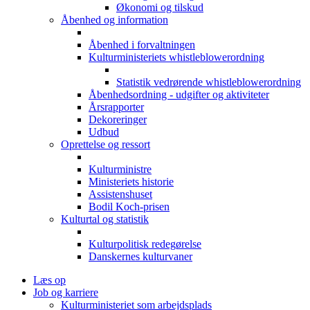
Økonomi og tilskud
Åbenhed og information
Åbenhed i forvaltningen
Kulturministeriets whistleblowerordning
Statistik vedrørende whistleblowerordning
Åbenhedsordning - udgifter og aktiviteter
Årsrapporter
Dekoreringer
Udbud
Oprettelse og ressort
Kulturministre
Ministeriets historie
Assistenshuset
Bodil Koch-prisen
Kulturtal og statistik
Kulturpolitisk redegørelse
Danskernes kulturvaner
Læs op
Job og karriere
Kulturministeriet som arbejdsplads