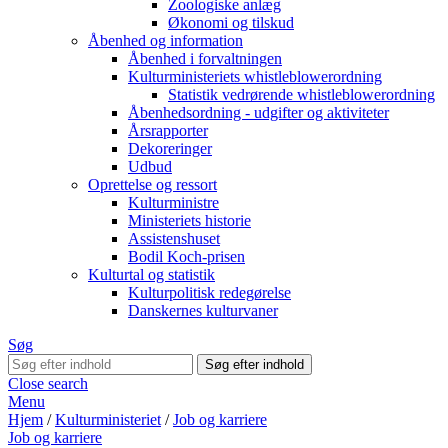
Zoologiske anlæg
Økonomi og tilskud
Åbenhed og information
Åbenhed i forvaltningen
Kulturministeriets whistleblowerordning
Statistik vedrørende whistleblowerordning
Åbenhedsordning - udgifter og aktiviteter
Årsrapporter
Dekoreringer
Udbud
Oprettelse og ressort
Kulturministre
Ministeriets historie
Assistenshuset
Bodil Koch-prisen
Kulturtal og statistik
Kulturpolitisk redegørelse
Danskernes kulturvaner
Søg
Close search
Menu
Hjem
/
Kulturministeriet
/
Job og karriere
Job og karriere