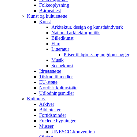
Folkeoplysning
Børneattest
Kunst og kulturstøtte
Kunst
Arkitektur, design og kunsthåndværk
National arkitekturpolitik
Billedkunst
Film
Litteratur
Priser til børne- og ungdomsbøger
Musik
Scenekunst
Idrætsstøtte
Tilskud til medier
EU-støtte
Nordisk kulturstøtte
Udlodningsmidler
Kulturarv
Arkiver
Biblioteker
Fortidsminder
Fredede bygninger
Museer
UNESCO-konvention