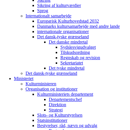
Sikring
Sikring af kulturværdier
Sprog
Internationalt samarbejde
Europæisk Kulturhovedstad 2032
Danmarks kultursamarbejde med andre lande
internationale organisationer
Det dansk-tyske grænseland
Det danske mindretal
Sydslesvigudvalget
Tilskudsordning
Regnskab og revision
Sekretariatet
Det tyske mindretal
Det dansk-tyske grænseland
Ministeriet
Kulturministeren
Organisation og institutioner
Kulturministeriets departement
Departementschef
Direktion
Strategi
Slots- og Kulturstyrelsen
Statsinstitutioner
Bestyrelser, råd, nævn og udvalg