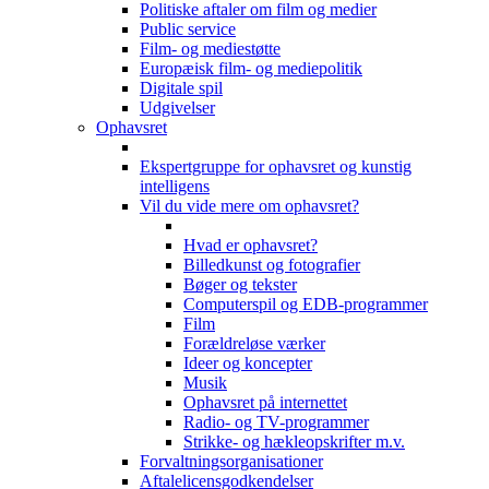
Politiske aftaler om film og medier
Public service
Film- og mediestøtte
Europæisk film- og mediepolitik
Digitale spil
Udgivelser
Ophavsret
Ekspertgruppe for ophavsret og kunstig
intelligens
Vil du vide mere om ophavsret?
Hvad er ophavsret?
Billedkunst og fotografier
Bøger og tekster
Computerspil og EDB-programmer
Film
Forældreløse værker
Ideer og koncepter
Musik
Ophavsret på internettet
Radio- og TV-programmer
Strikke- og hækleopskrifter m.v.
Forvaltningsorganisationer
Aftalelicensgodkendelser