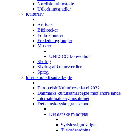
Nordisk kulturstøtte
Udlodningsmidler
Kulturarv
Arkiver
Biblioteker
Fortidsminder
Fredede bygninger
Museer
UNESCO-konvention
Sikring
Sikring af kulturværdier
Sprog
Internationalt samarbejde
Europæisk Kulturhovedstad 2032
Danmarks kultursamarbejde med andre lande
internationale organisationer
Det dansk-tyske grænseland
Det danske mindretal
Sydslesvigudvalget
Tilskudsordning