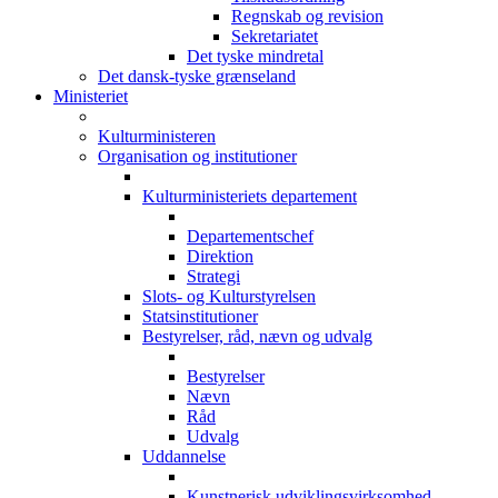
Regnskab og revision
Sekretariatet
Det tyske mindretal
Det dansk-tyske grænseland
Ministeriet
Kulturministeren
Organisation og institutioner
Kulturministeriets departement
Departementschef
Direktion
Strategi
Slots- og Kulturstyrelsen
Statsinstitutioner
Bestyrelser, råd, nævn og udvalg
Bestyrelser
Nævn
Råd
Udvalg
Uddannelse
Kunstnerisk udviklingsvirksomhed