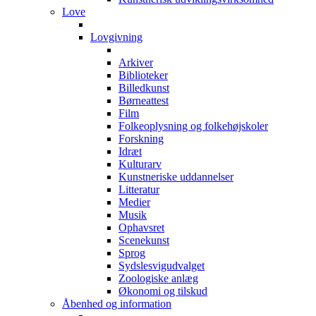
Love
Lovgivning
Arkiver
Biblioteker
Billedkunst
Børneattest
Film
Folkeoplysning og folkehøjskoler
Forskning
Idræt
Kulturarv
Kunstneriske uddannelser
Litteratur
Medier
Musik
Ophavsret
Scenekunst
Sprog
Sydslesvigudvalget
Zoologiske anlæg
Økonomi og tilskud
Åbenhed og information