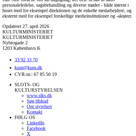
personaleledelse, sagsbehandling og diverse møder - både internt i
huset med for eksempel direktionen og de enkelte medarbejdere, og
eksternt med for eksempel forskellige medieinstitutioner og -aktører.
Opdateret 27. april 2026
KULTURMINISTERIET
KULTURMINISTERIET
Nybrogade 2
1203 København K
33 92 33 70
kum@
kum.dk
CVR-nr.: 67 85 50 19
SLOTS- OG
KULTURSTYRELSEN
www.slks.dk
Søg tilskud
Om styrelsen
Kontakt
FØLG OS
LinkedIn
Facebook
X