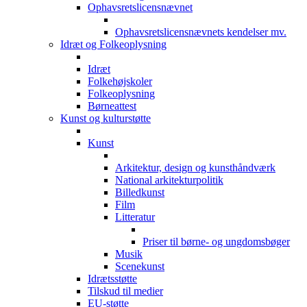
Ophavsretslicensnævnet
Ophavsretslicensnævnets kendelser mv.
Idræt og Folkeoplysning
Idræt
Folkehøjskoler
Folkeoplysning
Børneattest
Kunst og kulturstøtte
Kunst
Arkitektur, design og kunsthåndværk
National arkitekturpolitik
Billedkunst
Film
Litteratur
Priser til børne- og ungdomsbøger
Musik
Scenekunst
Idrætsstøtte
Tilskud til medier
EU-støtte