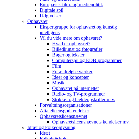
Europæisk film- og mediepolitik
Digitale spil
Udgivelser
Ophavsret
Ekspertgruppe for ophavsret og kunstig
intelligens
Vil du vide mere om ophavsret?
Hvad er ophavsret?
Billedkunst og fotografier
Bøger og tekster
Computerspil og EDB-programmer
Film
Forældreløse værker
Ideer og koncepter
Musik
Ophavsret på internettet
Radio- og TV-programmer
Strikke- og hækleopskrifter m.v.
Forvaltningsorganisationer
Aftalelicensgodkendelser
Ophavsretslicensnævnet
Ophavsretslicensnævnets kendelser mv.
Idræt og Folkeoplysning
Idræt
Folkehøjskoler