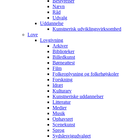
Bestyrelser
Nævn
Råd
Udvalg
Uddannelse
Kunstnerisk udviklingsvirksomhed
Love
Lovgivning
Arkiver
Biblioteker
Billedkunst
Børneattest
Film
Folkeoplysning og folkehøjskoler
Forskning
Idræt
Kulturarv
Kunstneriske uddannelser
Litteratur
Medier
Musik
Ophavsret
Scenekunst
Sprog
Sydslesvigudvalget