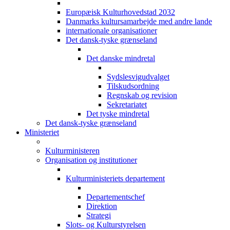
Europæisk Kulturhovedstad 2032
Danmarks kultursamarbejde med andre lande
internationale organisationer
Det dansk-tyske grænseland
Det danske mindretal
Sydslesvigudvalget
Tilskudsordning
Regnskab og revision
Sekretariatet
Det tyske mindretal
Det dansk-tyske grænseland
Ministeriet
Kulturministeren
Organisation og institutioner
Kulturministeriets departement
Departementschef
Direktion
Strategi
Slots- og Kulturstyrelsen