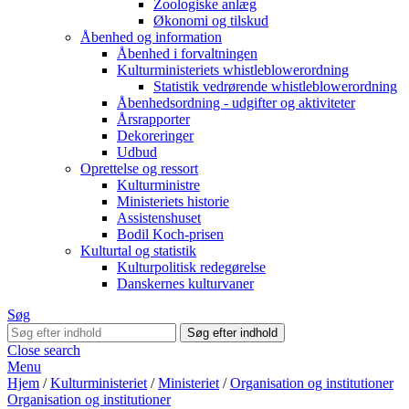
Zoologiske anlæg
Økonomi og tilskud
Åbenhed og information
Åbenhed i forvaltningen
Kulturministeriets whistleblowerordning
Statistik vedrørende whistleblowerordning
Åbenhedsordning - udgifter og aktiviteter
Årsrapporter
Dekoreringer
Udbud
Oprettelse og ressort
Kulturministre
Ministeriets historie
Assistenshuset
Bodil Koch-prisen
Kulturtal og statistik
Kulturpolitisk redegørelse
Danskernes kulturvaner
Søg
Close search
Menu
Hjem
/
Kulturministeriet
/
Ministeriet
/
Organisation og institutioner
Organisation og institutioner