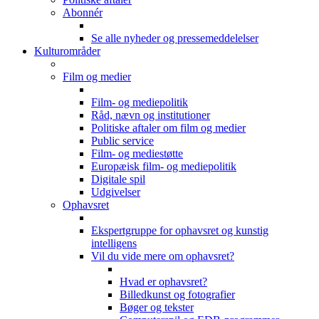
Abonnér
Se alle nyheder og pressemeddelelser
Kulturområder
Film og medier
Film- og mediepolitik
Råd, nævn og institutioner
Politiske aftaler om film og medier
Public service
Film- og mediestøtte
Europæisk film- og mediepolitik
Digitale spil
Udgivelser
Ophavsret
Ekspertgruppe for ophavsret og kunstig
intelligens
Vil du vide mere om ophavsret?
Hvad er ophavsret?
Billedkunst og fotografier
Bøger og tekster