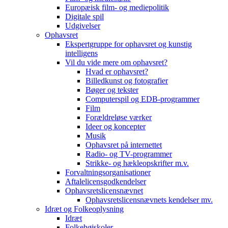
Europæisk film- og mediepolitik
Digitale spil
Udgivelser
Ophavsret
Ekspertgruppe for ophavsret og kunstig
intelligens
Vil du vide mere om ophavsret?
Hvad er ophavsret?
Billedkunst og fotografier
Bøger og tekster
Computerspil og EDB-programmer
Film
Forældreløse værker
Ideer og koncepter
Musik
Ophavsret på internettet
Radio- og TV-programmer
Strikke- og hækleopskrifter m.v.
Forvaltningsorganisationer
Aftalelicensgodkendelser
Ophavsretslicensnævnet
Ophavsretslicensnævnets kendelser mv.
Idræt og Folkeoplysning
Idræt
Folkehøjskoler