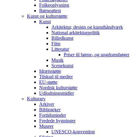
Folkeoplysning
Børneattest
Kunst og kulturstøtte
Kunst
Arkitektur, design og kunsthåndværk
National arkitekturpolitik
Billedkunst
Film
Litteratur
Priser til børne- og ungdomsbøger
Musik
Scenekunst
Idrætsstøtte
Tilskud til medier
EU-støtte
Nordisk kulturstøtte
Udlodningsmidler
Kulturarv
Arkiver
Biblioteker
Fortidsminder
Fredede bygninger
Museer
UNESCO-konvention