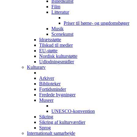
Billedkunst
Film
Litteratur
Priser til børne- og ungdomsbøger
Musik
Scenekunst
Idrætsstøtte
Tilskud til medier
EU-støtte
Nordisk kulturstøtte
Udlodningsmidler
Kulturarv
Arkiver
Biblioteker
Fortidsminder
Fredede bygninger
Museer
UNESCO-konvention
Sikring
Sikring af kulturværdier
Sprog
Internationalt samarbejde