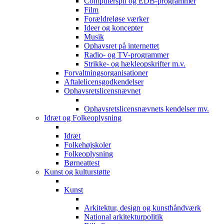
Computerspil og EDB-programmer
Film
Forældreløse værker
Ideer og koncepter
Musik
Ophavsret på internettet
Radio- og TV-programmer
Strikke- og hækleopskrifter m.v.
Forvaltningsorganisationer
Aftalelicensgodkendelser
Ophavsretslicensnævnet
Ophavsretslicensnævnets kendelser mv.
Idræt og Folkeoplysning
Idræt
Folkehøjskoler
Folkeoplysning
Børneattest
Kunst og kulturstøtte
Kunst
Arkitektur, design og kunsthåndværk
National arkitekturpolitik