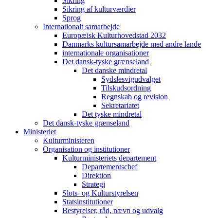
Sikring
Sikring af kulturværdier
Sprog
Internationalt samarbejde
Europæisk Kulturhovedstad 2032
Danmarks kultursamarbejde med andre lande
internationale organisationer
Det dansk-tyske grænseland
Det danske mindretal
Sydslesvigudvalget
Tilskudsordning
Regnskab og revision
Sekretariatet
Det tyske mindretal
Det dansk-tyske grænseland
Ministeriet
Kulturministeren
Organisation og institutioner
Kulturministeriets departement
Departementschef
Direktion
Strategi
Slots- og Kulturstyrelsen
Statsinstitutioner
Bestyrelser, råd, nævn og udvalg