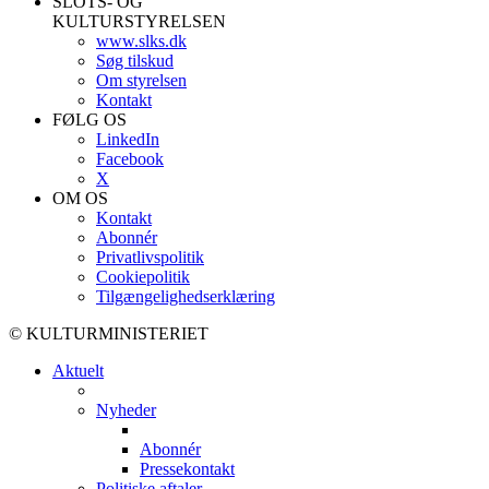
SLOTS- OG
KULTURSTYRELSEN
www.slks.dk
Søg tilskud
Om styrelsen
Kontakt
FØLG OS
LinkedIn
Facebook
X
OM OS
Kontakt
Abonnér
Privatlivspolitik
Cookiepolitik
Tilgængelighedserklæring
© KULTURMINISTERIET
Aktuelt
Nyheder
Abonnér
Pressekontakt
Politiske aftaler