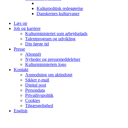
Kulturpolitisk redegørelse
Danskernes kulturvaner
Læs op
Job og karriere
Kulturministeriet som arbejdsplads
Talentprogram og udvikling
Din første tid
Presse
Abonnér
Nyheder og pressemeddelelser
Kulturministeriets logo
Kontakt
Anmodning om aktindsigt
Sikker e-mail
Digital post
Persondata
Privatlivspolitik
Cookies
Tilgængelighed
English