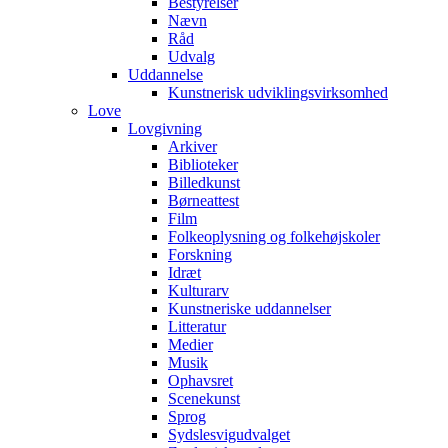
Bestyrelser
Nævn
Råd
Udvalg
Uddannelse
Kunstnerisk udviklingsvirksomhed
Love
Lovgivning
Arkiver
Biblioteker
Billedkunst
Børneattest
Film
Folkeoplysning og folkehøjskoler
Forskning
Idræt
Kulturarv
Kunstneriske uddannelser
Litteratur
Medier
Musik
Ophavsret
Scenekunst
Sprog
Sydslesvigudvalget