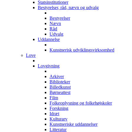
Statsinstitutioner
Bestyrelser, råd, nævn og udvalg
Bestyrelser
Nævn
Råd
Udvalg
Uddannelse
Kunstnerisk udviklingsvirksomhed
Love
Lovgivning
Arkiver
Biblioteker
Billedkunst
Børneattest
Film
Folkeoplysning og folkehøjskoler
Forskning
Idræt
Kulturarv
Kunstneriske uddannelser
Litteratur