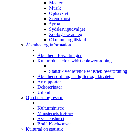
Medier
Musik
Ophavsret
Scenekunst
Sprog
Sydslesvigudvalget
Zoologiske anlæg
Økonomi og tilskud
Åbenhed og information
Åbenhed i forvaltningen
Kulturministeriets whistleblowerordning
Statistik vedrørende whistleblowerordning
Åbenhedsordning - udgifter og aktiviteter
Årsrapporter
Dekoreringer
Udbud
Oprettelse og ressort
Kulturministre
Ministeriets historie
Assistenshuset
Bodil Koch-prisen
Kulturtal og statistik