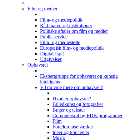
Film og medier
Film- og mediepolitik
Råd, nævn og institutioner
Politiske aftaler om film og medier
Public service
Film- og mediestøtte
Europæisk film- og mediepolitik
Digitale spil
Udgivelser
Ophavsret
Ekspertgruppe for ophavsret og kunstig
intelligens
Vil du vide mere om ophavsret?
Hvad er ophavsret?
Billedkunst og fotografier
Bøger og tekster
Computerspil og EDB-programmer
Film
Forældreløse værker
Ideer og koncepter
Musik