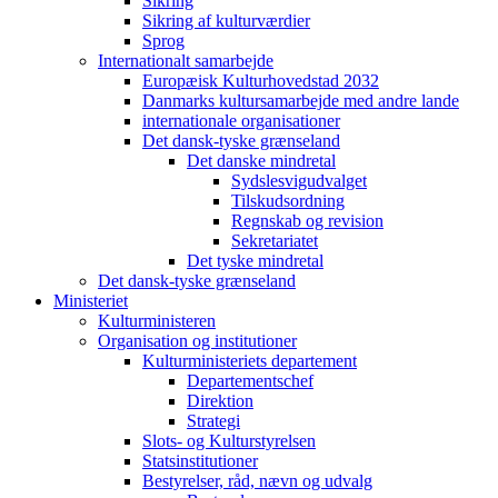
Sikring
Sikring af kulturværdier
Sprog
Internationalt samarbejde
Europæisk Kulturhovedstad 2032
Danmarks kultursamarbejde med andre lande
internationale organisationer
Det dansk-tyske grænseland
Det danske mindretal
Sydslesvigudvalget
Tilskudsordning
Regnskab og revision
Sekretariatet
Det tyske mindretal
Det dansk-tyske grænseland
Ministeriet
Kulturministeren
Organisation og institutioner
Kulturministeriets departement
Departementschef
Direktion
Strategi
Slots- og Kulturstyrelsen
Statsinstitutioner
Bestyrelser, råd, nævn og udvalg