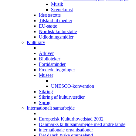
Musik
Scenekunst
Idrætsstøtte
Tilskud til medier
EU-støtte
Nordisk kulturstøtte
Udlodningsmidler
Kulturarv
Arkiver
Biblioteker
Fortidsminder
Fredede bygninger
Museer
UNESCO-konvention
Sikring
Sikring af kulturværdier
Sprog
Internationalt samarbejde
Europæisk Kulturhovedstad 2032
Danmarks kultursamarbejde med andre lande
internationale organisationer
Det dansk-tyske grænseland