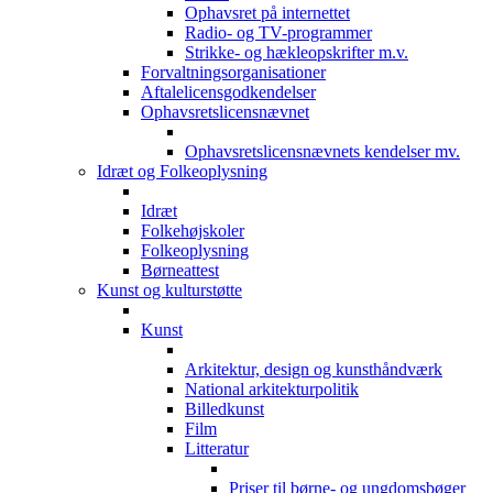
Ophavsret på internettet
Radio- og TV-programmer
Strikke- og hækleopskrifter m.v.
Forvaltningsorganisationer
Aftalelicensgodkendelser
Ophavsretslicensnævnet
Ophavsretslicensnævnets kendelser mv.
Idræt og Folkeoplysning
Idræt
Folkehøjskoler
Folkeoplysning
Børneattest
Kunst og kulturstøtte
Kunst
Arkitektur, design og kunsthåndværk
National arkitekturpolitik
Billedkunst
Film
Litteratur
Priser til børne- og ungdomsbøger