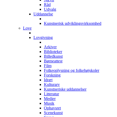
Råd
Udvalg
Uddannelse
Kunstnerisk udviklingsvirksomhed
Love
Lovgivning
Arkiver
Biblioteker
Billedkunst
Børneattest
Film
Folkeoplysning og folkehøjskoler
Forskning
Idræt
Kulturarv
Kunstneriske uddannelser
Litteratur
Medier
Musik
Ophavsret
Scenekunst