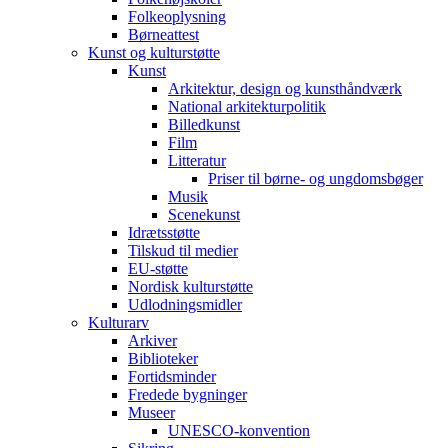
Folkeoplysning
Børneattest
Kunst og kulturstøtte
Kunst
Arkitektur, design og kunsthåndværk
National arkitekturpolitik
Billedkunst
Film
Litteratur
Priser til børne- og ungdomsbøger
Musik
Scenekunst
Idrætsstøtte
Tilskud til medier
EU-støtte
Nordisk kulturstøtte
Udlodningsmidler
Kulturarv
Arkiver
Biblioteker
Fortidsminder
Fredede bygninger
Museer
UNESCO-konvention