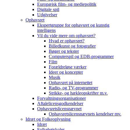
Europæisk film- og mediepolitik
Digitale spil
Udgivelser
Ophavsret
Ekspertgruppe for ophavsret og kunstig
intelligens
Vil du vide mere om ophavsret?
Hvad er ophavsret?
Billedkunst og fotografier
Bøger og tekster
Computerspil og EDB-programmer
Film
Forældreløse værker
Ideer og koncepter
Musik
Ophavsret på internettet
Radio- og TV-programmer
Strikke- og hækleopskrifter m.v.
Forvaltningsorganisationer
Aftalelicensgodkendelser
Ophavsretslicensnævnet
Ophavsretslicensnævnets kendelser mv.
Idræt og Folkeoplysning
Idræt
Folkehøjskoler