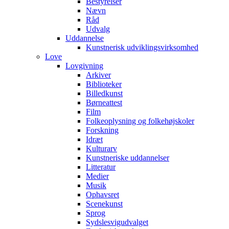
Bestyrelser
Nævn
Råd
Udvalg
Uddannelse
Kunstnerisk udviklingsvirksomhed
Love
Lovgivning
Arkiver
Biblioteker
Billedkunst
Børneattest
Film
Folkeoplysning og folkehøjskoler
Forskning
Idræt
Kulturarv
Kunstneriske uddannelser
Litteratur
Medier
Musik
Ophavsret
Scenekunst
Sprog
Sydslesvigudvalget