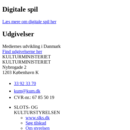
Digitale spil
Læs mere om digitale spil her
Udgivelser
Mediernes udvikling i Danmark
Find udgivelserne her
KULTURMINISTERIET
KULTURMINISTERIET
Nybrogade 2
1203 København K
33 92 33 70
kum@
kum.dk
CVR-nr.: 67 85 50 19
SLOTS- OG
KULTURSTYRELSEN
www.slks.dk
Søg tilskud
Om styrelsen