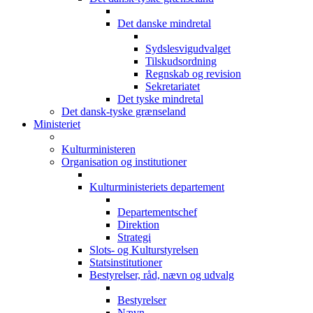
Det danske mindretal
Sydslesvigudvalget
Tilskudsordning
Regnskab og revision
Sekretariatet
Det tyske mindretal
Det dansk-tyske grænseland
Ministeriet
Kulturministeren
Organisation og institutioner
Kulturministeriets departement
Departementschef
Direktion
Strategi
Slots- og Kulturstyrelsen
Statsinstitutioner
Bestyrelser, råd, nævn og udvalg
Bestyrelser
Nævn