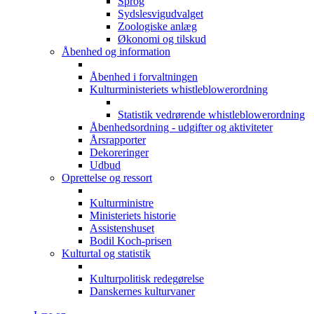
Sprog
Sydslesvigudvalget
Zoologiske anlæg
Økonomi og tilskud
Åbenhed og information
Åbenhed i forvaltningen
Kulturministeriets whistleblowerordning
Statistik vedrørende whistleblowerordning
Åbenhedsordning - udgifter og aktiviteter
Årsrapporter
Dekoreringer
Udbud
Oprettelse og ressort
Kulturministre
Ministeriets historie
Assistenshuset
Bodil Koch-prisen
Kulturtal og statistik
Kulturpolitisk redegørelse
Danskernes kulturvaner