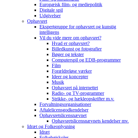
Europæisk film- og mediepolitik
Digitale spil
Udgivelser
Ophavsret
Ekspertgruppe for ophavsret og kunstig
intelligens
Vil du vide mere om ophavsret?
Hvad er ophavsret?
Billedkunst og fotografier
Bøger og tekster
Computerspil og EDB-programmer
Film
Forældreløse værker
Ideer og koncepter
Musik
Ophavsret på internettet
Radio- og TV-programmer
Strikke- og hækleopskrifter m.v.
Forvaltningsorganisationer
Aftalelicensgodkendelser
Ophavsretslicensnævnet
Ophavsretslicensnævnets kendelser mv.
Idræt og Folkeoplysning
Idræt
Folkehøjskoler