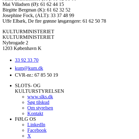
Mai Villadsen (Ø): 61 62 44 15
Birgitte Bergman (K): 61 62 32 52
Josephine Fock, (ALT): 33 37 48 99
Uffe Elbæk, De fire grønne løsgængere: 61 62 50 78
KULTURMINISTERIET
KULTURMINISTERIET
Nybrogade 2
1203 København K
33 92 33 70
kum@
kum.dk
CVR-nr.: 67 85 50 19
SLOTS- OG
KULTURSTYRELSEN
www.slks.dk
Søg tilskud
Om styrelsen
Kontakt
FØLG OS
LinkedIn
Facebook
X