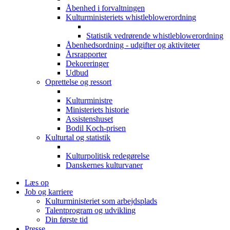
Åbenhed i forvaltningen
Kulturministeriets whistleblowerordning
Statistik vedrørende whistleblowerordning
Åbenhedsordning - udgifter og aktiviteter
Årsrapporter
Dekoreringer
Udbud
Oprettelse og ressort
Kulturministre
Ministeriets historie
Assistenshuset
Bodil Koch-prisen
Kulturtal og statistik
Kulturpolitisk redegørelse
Danskernes kulturvaner
Læs op
Job og karriere
Kulturministeriet som arbejdsplads
Talentprogram og udvikling
Din første tid
Presse