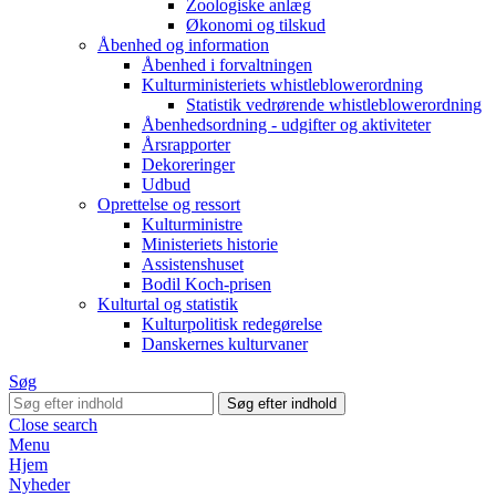
Zoologiske anlæg
Økonomi og tilskud
Åbenhed og information
Åbenhed i forvaltningen
Kulturministeriets whistleblowerordning
Statistik vedrørende whistleblowerordning
Åbenhedsordning - udgifter og aktiviteter
Årsrapporter
Dekoreringer
Udbud
Oprettelse og ressort
Kulturministre
Ministeriets historie
Assistenshuset
Bodil Koch-prisen
Kulturtal og statistik
Kulturpolitisk redegørelse
Danskernes kulturvaner
Søg
Close search
Menu
Hjem
Nyheder