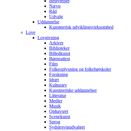
Bestyrelser
Nævn
Råd
Udvalg
Uddannelse
Kunstnerisk udviklingsvirksomhed
Love
Lovgivning
Arkiver
Biblioteker
Billedkunst
Børneattest
Film
Folkeoplysning og folkehøjskoler
Forskning
Idræt
Kulturarv
Kunstneriske uddannelser
Litteratur
Medier
Musik
Ophavsret
Scenekunst
Sprog
Sydslesvigudvalget