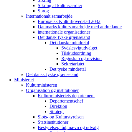
Sikring
Sikring af kulturværdier
Sprog
Internationalt samarbejde
Europæisk Kulturhovedstad 2032
Danmarks kultursamarbejde med andre lande
internationale organisationer
Det dansk-tyske grænseland
Det danske mindretal
Sydslesvigudvalget
Tilskudsordning
Regnskab og revision
Sekretariatet
Det tyske mindretal
Det dansk-tyske grænseland
Ministeriet
Kulturministeren
Organisation og institutioner
Kulturministeriets departement
Departementschef
Direktion
Strategi
Slots- og Kulturstyrelsen
Statsinstitutioner
Bestyrelser, råd, nævn og udvalg