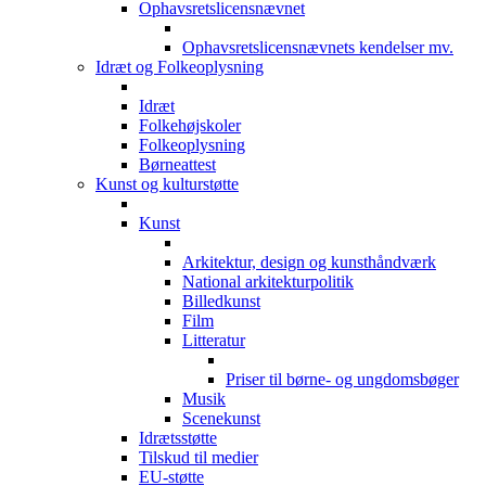
Ophavsretslicensnævnet
Ophavsretslicensnævnets kendelser mv.
Idræt og Folkeoplysning
Idræt
Folkehøjskoler
Folkeoplysning
Børneattest
Kunst og kulturstøtte
Kunst
Arkitektur, design og kunsthåndværk
National arkitekturpolitik
Billedkunst
Film
Litteratur
Priser til børne- og ungdomsbøger
Musik
Scenekunst
Idrætsstøtte
Tilskud til medier
EU-støtte