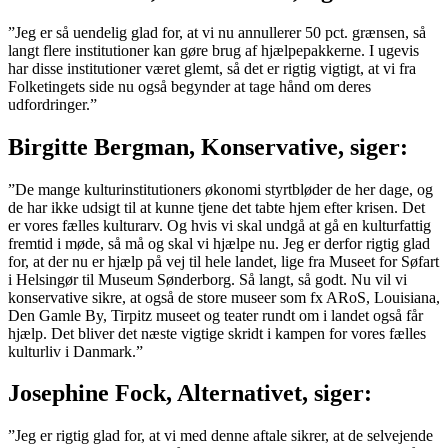
”Jeg er så uendelig glad for, at vi nu annullerer 50 pct. grænsen, så
langt flere institutioner kan gøre brug af hjælpepakkerne. I ugevis
har disse institutioner været glemt, så det er rigtig vigtigt, at vi fra
Folketingets side nu også begynder at tage hånd om deres
udfordringer.”
Birgitte Bergman, Konservative, siger:
”De mange kulturinstitutioners økonomi styrtbløder de her dage, og
de har ikke udsigt til at kunne tjene det tabte hjem efter krisen. Det
er vores fælles kulturarv. Og hvis vi skal undgå at gå en kulturfattig
fremtid i møde, så må og skal vi hjælpe nu. Jeg er derfor rigtig glad
for, at der nu er hjælp på vej til hele landet, lige fra Museet for Søfart
i Helsingør til Museum Sønderborg. Så langt, så godt. Nu vil vi
konservative sikre, at også de store museer som fx ARoS, Louisiana,
Den Gamle By, Tirpitz museet og teater rundt om i landet også får
hjælp. Det bliver det næste vigtige skridt i kampen for vores fælles
kulturliv i Danmark.”
Josephine Fock, Alternativet, siger:
”Jeg er rigtig glad for, at vi med denne aftale sikrer, at de selvejende