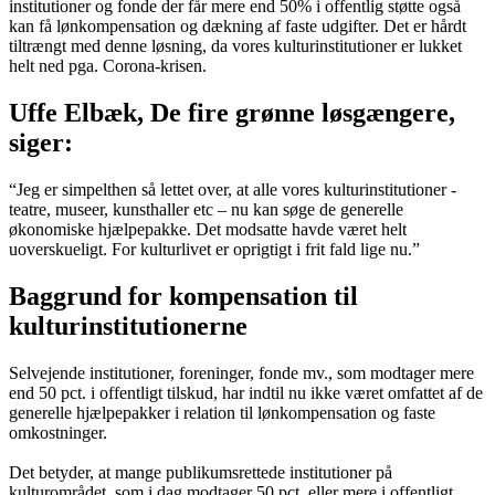
institutioner og fonde der får mere end 50% i offentlig støtte også
kan få lønkompensation og dækning af faste udgifter. Det er hårdt
tiltrængt med denne løsning, da vores kulturinstitutioner er lukket
helt ned pga. Corona-krisen.
Uffe Elbæk, De fire grønne løsgængere,
siger:
“Jeg er simpelthen så lettet over, at alle vores kulturinstitutioner -
teatre, museer, kunsthaller etc – nu kan søge de generelle
økonomiske hjælpepakke. Det modsatte havde været helt
uoverskueligt. For kulturlivet er oprigtigt i frit fald lige nu.”
Baggrund for kompensation til
kulturinstitutionerne
Selvejende institutioner, foreninger, fonde mv., som modtager mere
end 50 pct. i offentligt tilskud, har indtil nu ikke været omfattet af de
generelle hjælpepakker i relation til lønkompensation og faste
omkostninger.
Det betyder, at mange publikumsrettede institutioner på
kulturområdet, som i dag modtager 50 pct. eller mere i offentligt