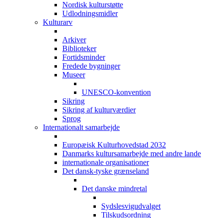
Nordisk kulturstøtte
Udlodningsmidler
Kulturarv
Arkiver
Biblioteker
Fortidsminder
Fredede bygninger
Museer
UNESCO-konvention
Sikring
Sikring af kulturværdier
Sprog
Internationalt samarbejde
Europæisk Kulturhovedstad 2032
Danmarks kultursamarbejde med andre lande
internationale organisationer
Det dansk-tyske grænseland
Det danske mindretal
Sydslesvigudvalget
Tilskudsordning