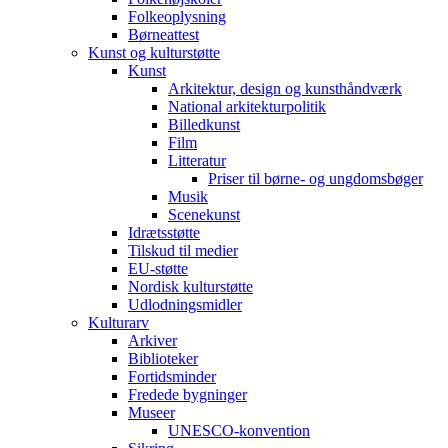
Folkeoplysning
Børneattest
Kunst og kulturstøtte
Kunst
Arkitektur, design og kunsthåndværk
National arkitekturpolitik
Billedkunst
Film
Litteratur
Priser til børne- og ungdomsbøger
Musik
Scenekunst
Idrætsstøtte
Tilskud til medier
EU-støtte
Nordisk kulturstøtte
Udlodningsmidler
Kulturarv
Arkiver
Biblioteker
Fortidsminder
Fredede bygninger
Museer
UNESCO-konvention