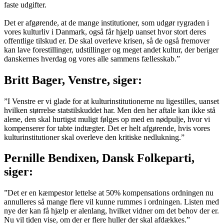
faste udgifter.
Det er afgørende, at de mange institutioner, som udgør rygraden i
vores kulturliv i Danmark, også får hjælp uanset hvor stort deres
offentlige tilskud er. De skal overleve krisen, så de også fremover
kan lave forestillinger, udstillinger og meget andet kultur, der beriger
danskernes hverdag og vores alle sammens fællesskab.”
Britt Bager, Venstre, siger:
”I Venstre er vi glade for at kulturinstitutionerne nu ligestilles, uanset
hvilken størrelse statstilskuddet har. Men den her aftale kan ikke stå
alene, den skal hurtigst muligt følges op med en nødpulje, hvor vi
kompenserer for tabte indtægter. Det er helt afgørende, hvis vores
kulturinstitutioner skal overleve den kritiske nedlukning.”
Pernille Bendixen, Dansk Folkeparti,
siger:
”Det er en kæmpestor lettelse at 50% kompensations ordningen nu
annulleres så mange flere vil kunne rummes i ordningen. Listen med
nye der kan få hjælp er alenlang, hvilket vidner om det behov der er.
Nu vil tiden vise, om der er flere huller der skal afdækkes.”