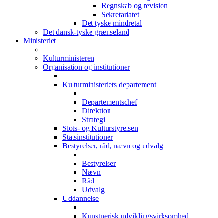
Regnskab og revision
Sekretariatet
Det tyske mindretal
Det dansk-tyske grænseland
Ministeriet
Kulturministeren
Organisation og institutioner
Kulturministeriets departement
Departementschef
Direktion
Strategi
Slots- og Kulturstyrelsen
Statsinstitutioner
Bestyrelser, råd, nævn og udvalg
Bestyrelser
Nævn
Råd
Udvalg
Uddannelse
Kunstnerisk udviklingsvirksomhed