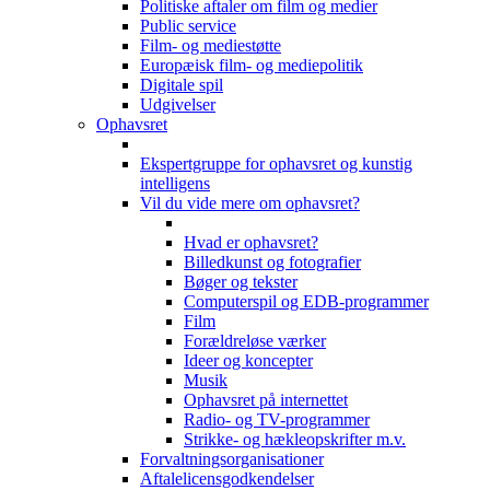
Politiske aftaler om film og medier
Public service
Film- og mediestøtte
Europæisk film- og mediepolitik
Digitale spil
Udgivelser
Ophavsret
Ekspertgruppe for ophavsret og kunstig
intelligens
Vil du vide mere om ophavsret?
Hvad er ophavsret?
Billedkunst og fotografier
Bøger og tekster
Computerspil og EDB-programmer
Film
Forældreløse værker
Ideer og koncepter
Musik
Ophavsret på internettet
Radio- og TV-programmer
Strikke- og hækleopskrifter m.v.
Forvaltningsorganisationer
Aftalelicensgodkendelser