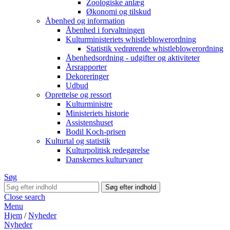
Zoologiske anlæg
Økonomi og tilskud
Åbenhed og information
Åbenhed i forvaltningen
Kulturministeriets whistleblowerordning
Statistik vedrørende whistleblowerordning
Åbenhedsordning - udgifter og aktiviteter
Årsrapporter
Dekoreringer
Udbud
Oprettelse og ressort
Kulturministre
Ministeriets historie
Assistenshuset
Bodil Koch-prisen
Kulturtal og statistik
Kulturpolitisk redegørelse
Danskernes kulturvaner
Søg
Close search
Menu
Hjem
/
Nyheder
Nyheder