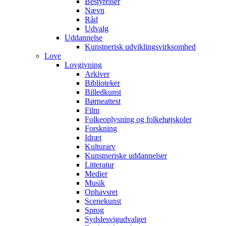
Bestyrelser
Nævn
Råd
Udvalg
Uddannelse
Kunstnerisk udviklingsvirksomhed
Love
Lovgivning
Arkiver
Biblioteker
Billedkunst
Børneattest
Film
Folkeoplysning og folkehøjskoler
Forskning
Idræt
Kulturarv
Kunstneriske uddannelser
Litteratur
Medier
Musik
Ophavsret
Scenekunst
Sprog
Sydslesvigudvalget