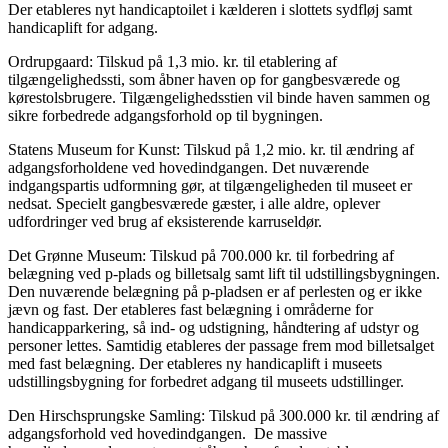
Der etableres nyt handicaptoilet i kælderen i slottets sydfløj samt
handicaplift for adgang.
Ordrupgaard: Tilskud på 1,3 mio. kr. til etablering af
tilgængelighedssti, som åbner haven op for gangbesværede og
kørestolsbrugere. Tilgængelighedsstien vil binde haven sammen og
sikre forbedrede adgangsforhold op til bygningen.
Statens Museum for Kunst: Tilskud på 1,2 mio. kr. til ændring af
adgangsforholdene ved hovedindgangen. Det nuværende
indgangspartis udformning gør, at tilgængeligheden til museet er
nedsat. Specielt gangbesværede gæster, i alle aldre, oplever
udfordringer ved brug af eksisterende karruseldør.
Det Grønne Museum: Tilskud på 700.000 kr. til forbedring af
belægning ved p-plads og billetsalg samt lift til udstillingsbygningen.
Den nuværende belægning på p-pladsen er af perlesten og er ikke
jævn og fast. Der etableres fast belægning i områderne for
handicapparkering, så ind- og udstigning, håndtering af udstyr og
personer lettes. Samtidig etableres der passage frem mod billetsalget
med fast belægning. Der etableres ny handicaplift i museets
udstillingsbygning for forbedret adgang til museets udstillinger.
Den Hirschsprungske Samling: Tilskud på 300.000 kr. til ændring af
adgangsforhold ved hovedindgangen. De massive