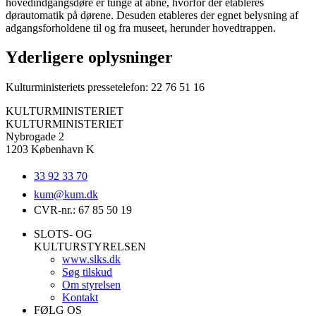
hovedindgangsdøre er tunge at åbne, hvorfor der etableres
dørautomatik på dørene. Desuden etableres der egnet belysning af
adgangsforholdene til og fra museet, herunder hovedtrappen.
Yderligere oplysninger
Kulturministeriets pressetelefon: 22 76 51 16
KULTURMINISTERIET
KULTURMINISTERIET
Nybrogade 2
1203 København K
33 92 33 70
kum@
kum.dk
CVR-nr.: 67 85 50 19
SLOTS- OG
KULTURSTYRELSEN
www.slks.dk
Søg tilskud
Om styrelsen
Kontakt
FØLG OS