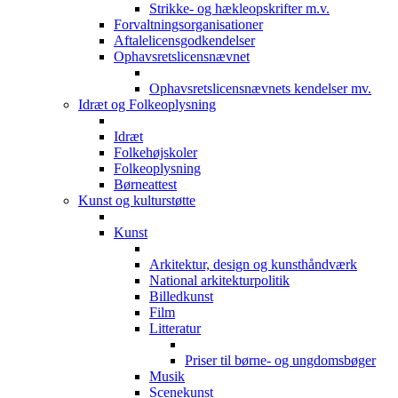
Strikke- og hækleopskrifter m.v.
Forvaltningsorganisationer
Aftalelicensgodkendelser
Ophavsretslicensnævnet
Ophavsretslicensnævnets kendelser mv.
Idræt og Folkeoplysning
Idræt
Folkehøjskoler
Folkeoplysning
Børneattest
Kunst og kulturstøtte
Kunst
Arkitektur, design og kunsthåndværk
National arkitekturpolitik
Billedkunst
Film
Litteratur
Priser til børne- og ungdomsbøger
Musik
Scenekunst