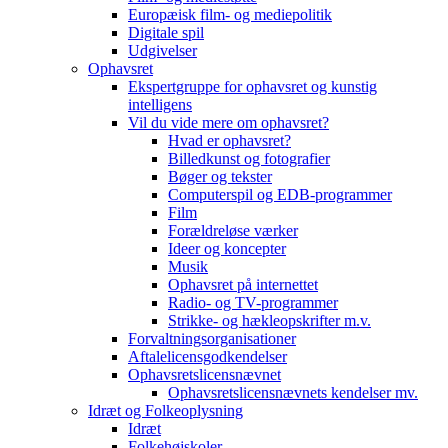
Europæisk film- og mediepolitik
Digitale spil
Udgivelser
Ophavsret
Ekspertgruppe for ophavsret og kunstig
intelligens
Vil du vide mere om ophavsret?
Hvad er ophavsret?
Billedkunst og fotografier
Bøger og tekster
Computerspil og EDB-programmer
Film
Forældreløse værker
Ideer og koncepter
Musik
Ophavsret på internettet
Radio- og TV-programmer
Strikke- og hækleopskrifter m.v.
Forvaltningsorganisationer
Aftalelicensgodkendelser
Ophavsretslicensnævnet
Ophavsretslicensnævnets kendelser mv.
Idræt og Folkeoplysning
Idræt
Folkehøjskoler