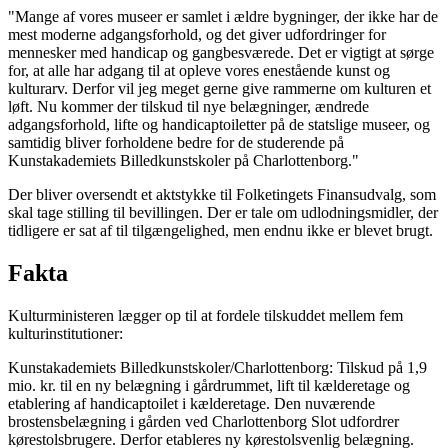
"Mange af vores museer er samlet i ældre bygninger, der ikke har de
mest moderne adgangsforhold, og det giver udfordringer for
mennesker med handicap og gangbesværede. Det er vigtigt at sørge
for, at alle har adgang til at opleve vores enestående kunst og
kulturarv. Derfor vil jeg meget gerne give rammerne om kulturen et
løft. Nu kommer der tilskud til nye belægninger, ændrede
adgangsforhold, lifte og handicaptoiletter på de statslige museer, og
samtidig bliver forholdene bedre for de studerende på
Kunstakademiets Billedkunstskoler på Charlottenborg."
Der bliver oversendt et aktstykke til Folketingets Finansudvalg, som
skal tage stilling til bevillingen. Der er tale om udlodningsmidler, der
tidligere er sat af til tilgængelighed, men endnu ikke er blevet brugt.
Fakta
Kulturministeren lægger op til at fordele tilskuddet mellem fem
kulturinstitutioner:
Kunstakademiets Billedkunstskoler/Charlottenborg: Tilskud på 1,9
mio. kr. til en ny belægning i gårdrummet, lift til kælderetage og
etablering af handicaptoilet i kælderetage. Den nuværende
brostensbelægning i gården ved Charlottenborg Slot udfordrer
kørestolsbrugere. Derfor etableres ny kørestolsvenlig belægning.