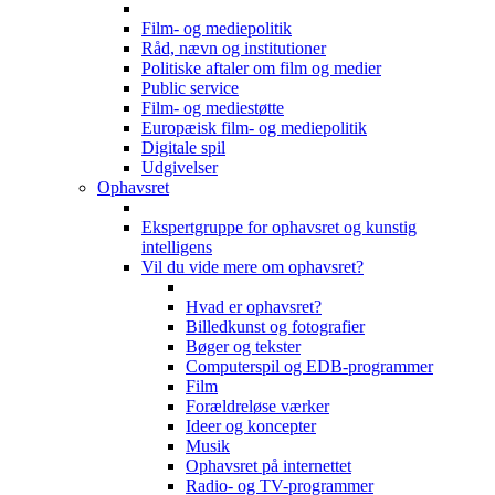
Film- og mediepolitik
Råd, nævn og institutioner
Politiske aftaler om film og medier
Public service
Film- og mediestøtte
Europæisk film- og mediepolitik
Digitale spil
Udgivelser
Ophavsret
Ekspertgruppe for ophavsret og kunstig
intelligens
Vil du vide mere om ophavsret?
Hvad er ophavsret?
Billedkunst og fotografier
Bøger og tekster
Computerspil og EDB-programmer
Film
Forældreløse værker
Ideer og koncepter
Musik
Ophavsret på internettet
Radio- og TV-programmer