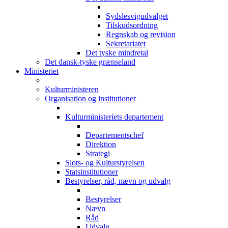
Sydslesvigudvalget
Tilskudsordning
Regnskab og revision
Sekretariatet
Det tyske mindretal
Det dansk-tyske grænseland
Ministeriet
Kulturministeren
Organisation og institutioner
Kulturministeriets departement
Departementschef
Direktion
Strategi
Slots- og Kulturstyrelsen
Statsinstitutioner
Bestyrelser, råd, nævn og udvalg
Bestyrelser
Nævn
Råd
Udvalg