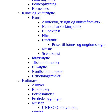
Folkeoplysning
Børneattest
Kunst og kulturstøtte
Kunst
Arkitektur, design og kunsthåndværk
National arkitekturpolitik
Billedkunst
Film
Litteratur
Priser til børne- og ungdomsbøger
Musik
Scenekunst
Idrætsstøtte
Tilskud til medier
EU-støtte
Nordisk kulturstøtte
Udlodningsmidler
Kulturarv
Arkiver
Biblioteker
Fortidsminder
Fredede bygninger
Museer
UNESCO-konvention