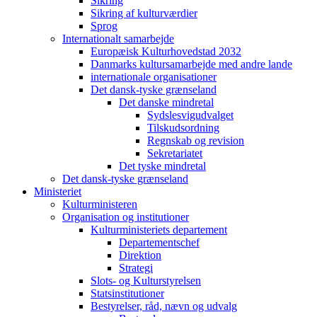
Sikring
Sikring af kulturværdier
Sprog
Internationalt samarbejde
Europæisk Kulturhovedstad 2032
Danmarks kultursamarbejde med andre lande
internationale organisationer
Det dansk-tyske grænseland
Det danske mindretal
Sydslesvigudvalget
Tilskudsordning
Regnskab og revision
Sekretariatet
Det tyske mindretal
Det dansk-tyske grænseland
Ministeriet
Kulturministeren
Organisation og institutioner
Kulturministeriets departement
Departementschef
Direktion
Strategi
Slots- og Kulturstyrelsen
Statsinstitutioner
Bestyrelser, råd, nævn og udvalg