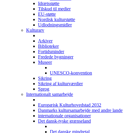
Idrætsstøtte
Tilskud til medier
EU-støtte
Nordisk kulturstøtte
Udlodningsmidler
Kulturarv
Arkiver
Biblioteker
Fortidsminder
Fredede bygninger
Museer
UNESCO-konvention
Sikring
Sikring af kulturværdier
Sprog
Internationalt samarbejde
Europæisk Kulturhovedstad 2032
Danmarks kultursamarbejde med andre lande
internationale organisationer
Det dansk-tyske grænseland
Det danske mindretal