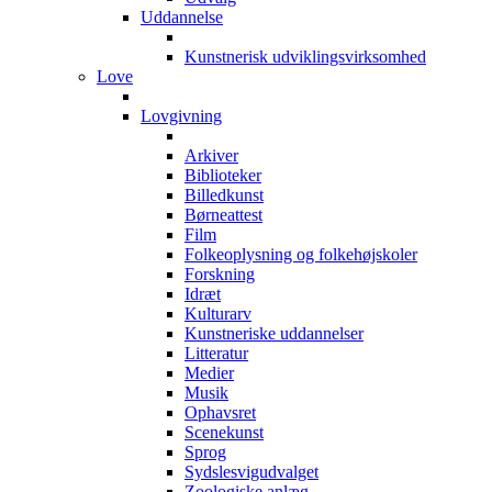
Uddannelse
Kunstnerisk udviklingsvirksomhed
Love
Lovgivning
Arkiver
Biblioteker
Billedkunst
Børneattest
Film
Folkeoplysning og folkehøjskoler
Forskning
Idræt
Kulturarv
Kunstneriske uddannelser
Litteratur
Medier
Musik
Ophavsret
Scenekunst
Sprog
Sydslesvigudvalget
Zoologiske anlæg