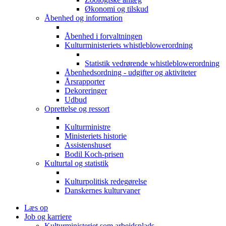
Økonomi og tilskud
Åbenhed og information
Åbenhed i forvaltningen
Kulturministeriets whistleblowerordning
Statistik vedrørende whistleblowerordning
Åbenhedsordning - udgifter og aktiviteter
Årsrapporter
Dekoreringer
Udbud
Oprettelse og ressort
Kulturministre
Ministeriets historie
Assistenshuset
Bodil Koch-prisen
Kulturtal og statistik
Kulturpolitisk redegørelse
Danskernes kulturvaner
Læs op
Job og karriere
Kulturministeriet som arbejdsplads