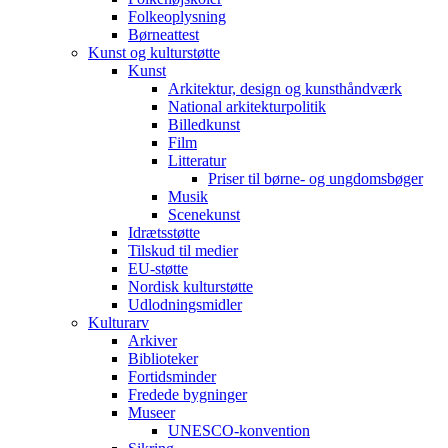
Folkeoplysning
Børneattest
Kunst og kulturstøtte
Kunst
Arkitektur, design og kunsthåndværk
National arkitekturpolitik
Billedkunst
Film
Litteratur
Priser til børne- og ungdomsbøger
Musik
Scenekunst
Idrætsstøtte
Tilskud til medier
EU-støtte
Nordisk kulturstøtte
Udlodningsmidler
Kulturarv
Arkiver
Biblioteker
Fortidsminder
Fredede bygninger
Museer
UNESCO-konvention