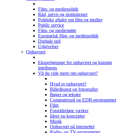
Film- og mediepolitik
Råd, nævn og institutioner
Politiske aftaler om film og medier
Public service
Film- og mediestøtte
Europæisk film- og mediepolitik
Digitale spil
Udgivelser
Ophavsret
Ekspertgruppe for ophavsret og kunstig
intelligens
Vil du vide mere om ophavsret?
Hvad er ophavsret?
Billedkunst og fotografier
Bøger og tekster
Computerspil og EDB-programmer
Film
Forældreløse værker
Ideer og koncepter
Musik
Ophavsret på internettet
Radio- og TV-programmer