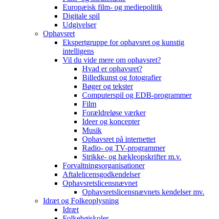
Europæisk film- og mediepolitik
Digitale spil
Udgivelser
Ophavsret
Ekspertgruppe for ophavsret og kunstig
intelligens
Vil du vide mere om ophavsret?
Hvad er ophavsret?
Billedkunst og fotografier
Bøger og tekster
Computerspil og EDB-programmer
Film
Forældreløse værker
Ideer og koncepter
Musik
Ophavsret på internettet
Radio- og TV-programmer
Strikke- og hækleopskrifter m.v.
Forvaltningsorganisationer
Aftalelicensgodkendelser
Ophavsretslicensnævnet
Ophavsretslicensnævnets kendelser mv.
Idræt og Folkeoplysning
Idræt
Folkehøjskoler