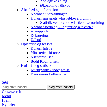
Zoologiske anlæg
Økonomi og tilskud
Åbenhed og information
Åbenhed i forvaltningen
Kulturministeriets whistleblowerordning
Statistik vedrørende whistleblowerordning
Åbenhedsordning - udgifter og aktiviteter
Årsrapporter
Dekoreringer
Udbud
Oprettelse og ressort
Kulturministre
Ministeriets historie
Assistenshuset
Bodil Koch-prisen
Kulturtal og statistik
Kulturpolitisk redegørelse
Danskernes kulturvaner
Søg
Close search
Menu
Hjem
Nyheder