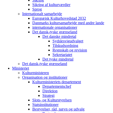
Sikring
Sikring af kulturværdier
Sprog
Internationalt samarbejde
Europæisk Kulturhovedstad 2032
Danmarks kultursamarbejde med andre lande
internationale organisationer
Det dansk-tyske grænseland
Det danske mindretal
Sydslesvigudvalget
Tilskudsordning
Regnskab og revision
Sekretariatet
Det tyske mindretal
Det dansk-tyske grænseland
Ministeriet
Kulturministeren
Organisation og institutioner
Kulturministeriets departement
Departementschef
Direktion
Strategi
Slots- og Kulturstyrelsen
Statsinstitutioner
Bestyrelser, råd, nævn og udvalg