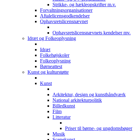
Strikke- og hækleopskrifter m.v.
Forvaltningsorganisationer
Aftalelicensgodkendelser
Ophavsretslicensnævnet
Ophavsretslicensnævnets kendelser mv.
Idræt og Folkeoplysning
Idræt
Folkehøjskoler
Folkeoplysning
Børneattest
Kunst og kulturstøtte
Kunst
Arkitektur, design og kunsthåndværk
National arkitekturpolitik
Billedkunst
Film
Litteratur
Priser til børne- og ungdomsbøger
Musik
Scenekunst