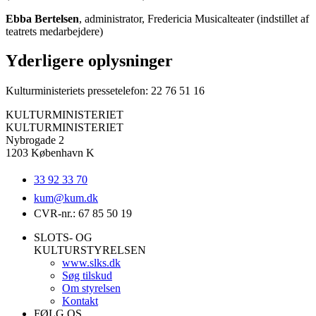
Ebba Bertelsen
, administrator, Fredericia Musicalteater (indstillet af
teatrets medarbejdere)
Yderligere oplysninger
Kulturministeriets pressetelefon: 22 76 51 16
KULTURMINISTERIET
KULTURMINISTERIET
Nybrogade 2
1203 København K
33 92 33 70
kum@
kum.dk
CVR-nr.: 67 85 50 19
SLOTS- OG
KULTURSTYRELSEN
www.slks.dk
Søg tilskud
Om styrelsen
Kontakt
FØLG OS