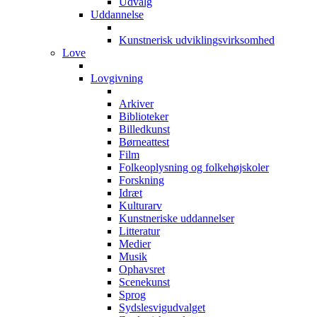
Udvalg
Uddannelse
Kunstnerisk udviklingsvirksomhed
Love
Lovgivning
Arkiver
Biblioteker
Billedkunst
Børneattest
Film
Folkeoplysning og folkehøjskoler
Forskning
Idræt
Kulturarv
Kunstneriske uddannelser
Litteratur
Medier
Musik
Ophavsret
Scenekunst
Sprog
Sydslesvigudvalget