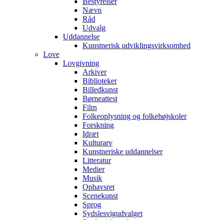
Bestyrelser
Nævn
Råd
Udvalg
Uddannelse
Kunstnerisk udviklingsvirksomhed
Love
Lovgivning
Arkiver
Biblioteker
Billedkunst
Børneattest
Film
Folkeoplysning og folkehøjskoler
Forskning
Idræt
Kulturarv
Kunstneriske uddannelser
Litteratur
Medier
Musik
Ophavsret
Scenekunst
Sprog
Sydslesvigudvalget