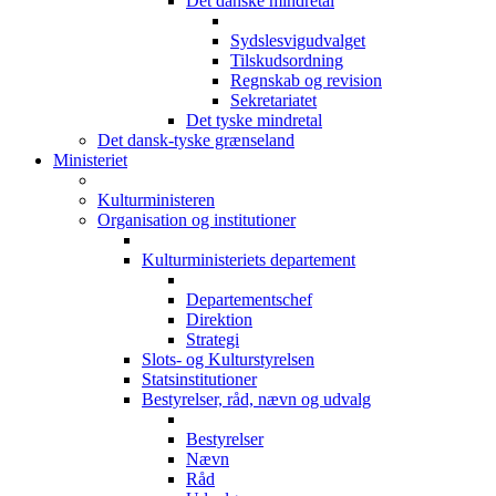
Det danske mindretal
Sydslesvigudvalget
Tilskudsordning
Regnskab og revision
Sekretariatet
Det tyske mindretal
Det dansk-tyske grænseland
Ministeriet
Kulturministeren
Organisation og institutioner
Kulturministeriets departement
Departementschef
Direktion
Strategi
Slots- og Kulturstyrelsen
Statsinstitutioner
Bestyrelser, råd, nævn og udvalg
Bestyrelser
Nævn
Råd