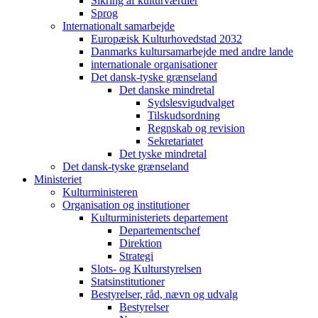
Sikring af kulturværdier
Sprog
Internationalt samarbejde
Europæisk Kulturhovedstad 2032
Danmarks kultursamarbejde med andre lande
internationale organisationer
Det dansk-tyske grænseland
Det danske mindretal
Sydslesvigudvalget
Tilskudsordning
Regnskab og revision
Sekretariatet
Det tyske mindretal
Det dansk-tyske grænseland
Ministeriet
Kulturministeren
Organisation og institutioner
Kulturministeriets departement
Departementschef
Direktion
Strategi
Slots- og Kulturstyrelsen
Statsinstitutioner
Bestyrelser, råd, nævn og udvalg
Bestyrelser