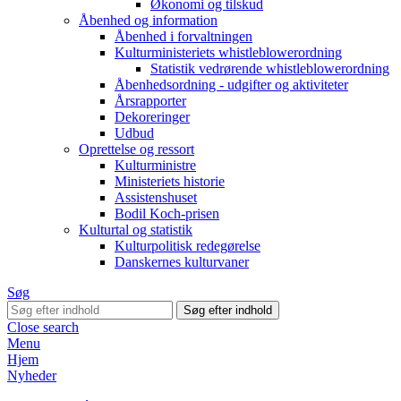
Økonomi og tilskud
Åbenhed og information
Åbenhed i forvaltningen
Kulturministeriets whistleblowerordning
Statistik vedrørende whistleblowerordning
Åbenhedsordning - udgifter og aktiviteter
Årsrapporter
Dekoreringer
Udbud
Oprettelse og ressort
Kulturministre
Ministeriets historie
Assistenshuset
Bodil Koch-prisen
Kulturtal og statistik
Kulturpolitisk redegørelse
Danskernes kulturvaner
Søg
Close search
Menu
Hjem
Nyheder