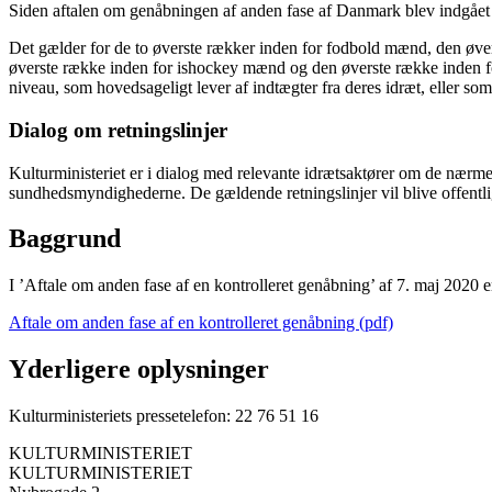
Siden aftalen om genåbningen af anden fase af Danmark blev indgået af
Det gælder for de to øverste rækker inden for fodbold mænd, den øve
øverste række inden for ishockey mænd og den øverste række inden for
niveau, som hovedsageligt lever af indtægter fra deres idræt, eller so
Dialog om retningslinjer
Kulturministeriet er i dialog med relevante idrætsaktører om de nærmer
sundhedsmyndighederne. De gældende retningslinjer vil blive offentlig
Baggrund
I ’Aftale om anden fase af en kontrolleret genåbning’ af 7. maj 2020 er
Aftale om anden fase af en kontrolleret genåbning (pdf)
Yderligere oplysninger
Kulturministeriets pressetelefon: 22 76 51 16
KULTURMINISTERIET
KULTURMINISTERIET