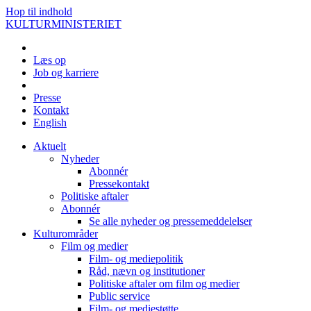
Hop til indhold
KULTURMINISTERIET
Læs op
Job og karriere
Presse
Kontakt
English
Aktuelt
Nyheder
Abonnér
Pressekontakt
Politiske aftaler
Abonnér
Se alle nyheder og pressemeddelelser
Kulturområder
Film og medier
Film- og mediepolitik
Råd, nævn og institutioner
Politiske aftaler om film og medier
Public service
Film- og mediestøtte