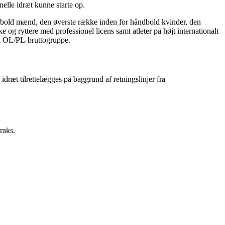
elle idræt kunne starte op.
ndbold mænd, den øverste række inden for håndbold kvinder, den
g ryttere med professionel licens samt atleter på højt internationalt
 en OL/PL-bruttogruppe.
dræt tilrettelægges på baggrund af retningslinjer fra
raks.