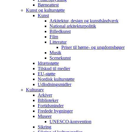
Børneattest
Kunst og kulturstøtte
Kunst
Arkitektur, design og kunsthåndværk
National arkitekturpolitik
Billedkunst
Film
Litteratur
Priser til børne- og ungdomsbøger
Musik
Scenekunst
Idrætsstøtte
Tilskud til medier
EU-støtte
Nordisk kulturstøtte
Udlodningsmidler
Kulturarv
Arkiver
Biblioteker
Fortidsminder
Fredede bygninger
Museer
UNESCO-konvention
Sikring