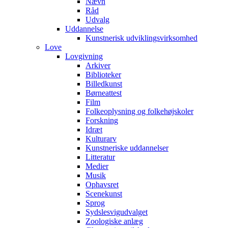
Nævn
Råd
Udvalg
Uddannelse
Kunstnerisk udviklingsvirksomhed
Love
Lovgivning
Arkiver
Biblioteker
Billedkunst
Børneattest
Film
Folkeoplysning og folkehøjskoler
Forskning
Idræt
Kulturarv
Kunstneriske uddannelser
Litteratur
Medier
Musik
Ophavsret
Scenekunst
Sprog
Sydslesvigudvalget
Zoologiske anlæg