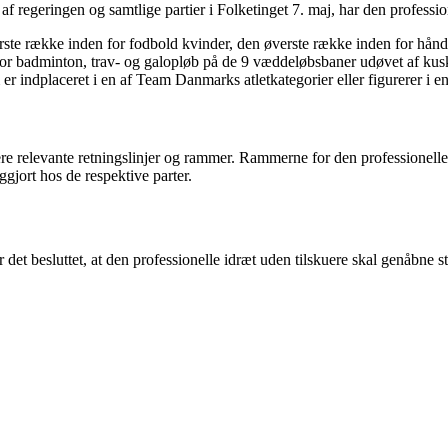
 regeringen og samtlige partier i Folketinget 7. maj, har den profession
rste række inden for fodbold kvinder, den øverste række inden for hå
 badminton, trav- og galopløb på de 9 væddeløbsbaner udøvet af kuske o
m er indplaceret i en af Team Danmarks atletkategorier eller figurerer i
e relevante retningslinjer og rammer. Rammerne for den professionelle i
gjort hos de respektive parter.
 det besluttet, at den professionelle idræt uden tilskuere skal genåbne st