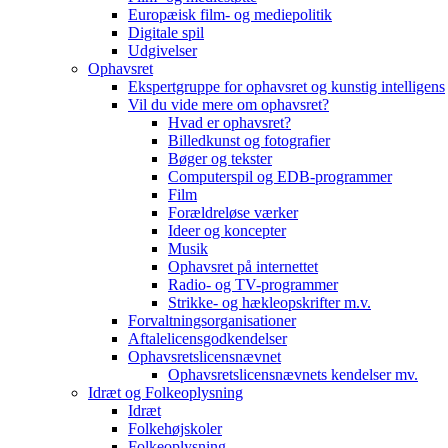
Europæisk film- og mediepolitik
Digitale spil
Udgivelser
Ophavsret
Ekspertgruppe for ophavsret og kunstig intelligens
Vil du vide mere om ophavsret?
Hvad er ophavsret?
Billedkunst og fotografier
Bøger og tekster
Computerspil og EDB-programmer
Film
Forældreløse værker
Ideer og koncepter
Musik
Ophavsret på internettet
Radio- og TV-programmer
Strikke- og hækleopskrifter m.v.
Forvaltningsorganisationer
Aftalelicensgodkendelser
Ophavsretslicensnævnet
Ophavsretslicensnævnets kendelser mv.
Idræt og Folkeoplysning
Idræt
Folkehøjskoler
Folkeoplysning