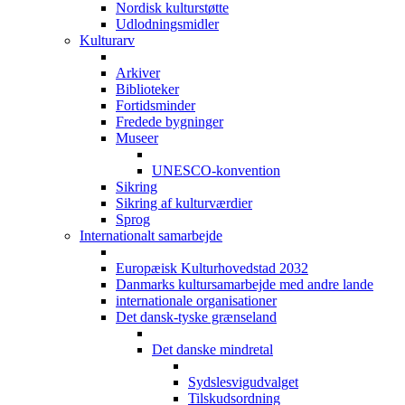
Nordisk kulturstøtte
Udlodningsmidler
Kulturarv
Arkiver
Biblioteker
Fortidsminder
Fredede bygninger
Museer
UNESCO-konvention
Sikring
Sikring af kulturværdier
Sprog
Internationalt samarbejde
Europæisk Kulturhovedstad 2032
Danmarks kultursamarbejde med andre lande
internationale organisationer
Det dansk-tyske grænseland
Det danske mindretal
Sydslesvigudvalget
Tilskudsordning