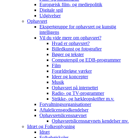
Europæisk film- og mediepolitik
Digitale spil
Udgivelser
Ophavsret
Ekspertgruppe for ophavsret og kunstig
intelligens
Vil du vide mere om ophavsret?
Hvad er ophavsret?
Billedkunst og fotografier
Bøger og tekster
Computerspil og EDB-programmer
Film
Forældreløse værker
Ideer og koncepter
Musik
Ophavsret på internettet
Radio- og TV-programmer
Strikke- og hækleopskrifter m.v.
Forvaltningsorganisationer
Aftalelicensgodkendelser
Ophavsretslicensnævnet
Ophavsretslicensnævnets kendelser mv.
Idræt og Folkeoplysning
Idræt
Folkehøjskoler