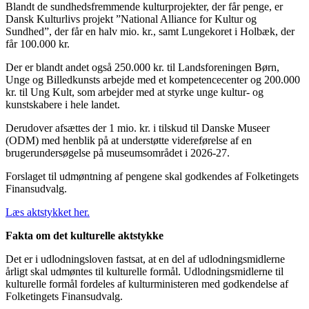
Blandt de sundhedsfremmende kulturprojekter, der får penge, er
Dansk Kulturlivs projekt ”National Alliance for Kultur og
Sundhed”, der får en halv mio. kr., samt Lungekoret i Holbæk, der
får 100.000 kr.
Der er blandt andet også 250.000 kr. til Landsforeningen Børn,
Unge og Billedkunsts arbejde med et kompetencecenter og 200.000
kr. til Ung Kult, som arbejder med at styrke unge kultur- og
kunstskabere i hele landet.
Derudover afsættes der 1 mio. kr. i tilskud til Danske Museer
(ODM) med henblik på at understøtte videreførelse af en
brugerundersøgelse på museumsområdet i 2026-27.
Forslaget til udmøntning af pengene skal godkendes af Folketingets
Finansudvalg.
Læs aktstykket her.
Fakta om det kulturelle aktstykke
Det er i udlodningsloven fastsat, at en del af udlodningsmidlerne
årligt skal udmøntes til kulturelle formål. Udlodningsmidlerne til
kulturelle formål fordeles af kulturministeren med godkendelse af
Folketingets Finansudvalg.