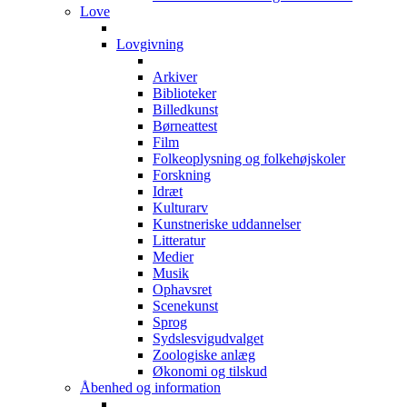
Love
Lovgivning
Arkiver
Biblioteker
Billedkunst
Børneattest
Film
Folkeoplysning og folkehøjskoler
Forskning
Idræt
Kulturarv
Kunstneriske uddannelser
Litteratur
Medier
Musik
Ophavsret
Scenekunst
Sprog
Sydslesvigudvalget
Zoologiske anlæg
Økonomi og tilskud
Åbenhed og information