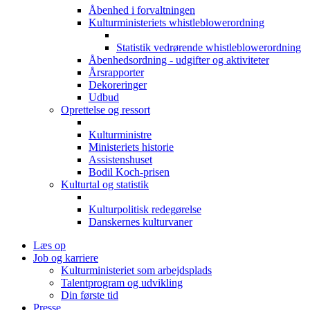
Åbenhed i forvaltningen
Kulturministeriets whistleblowerordning
Statistik vedrørende whistleblowerordning
Åbenhedsordning - udgifter og aktiviteter
Årsrapporter
Dekoreringer
Udbud
Oprettelse og ressort
Kulturministre
Ministeriets historie
Assistenshuset
Bodil Koch-prisen
Kulturtal og statistik
Kulturpolitisk redegørelse
Danskernes kulturvaner
Læs op
Job og karriere
Kulturministeriet som arbejdsplads
Talentprogram og udvikling
Din første tid
Presse