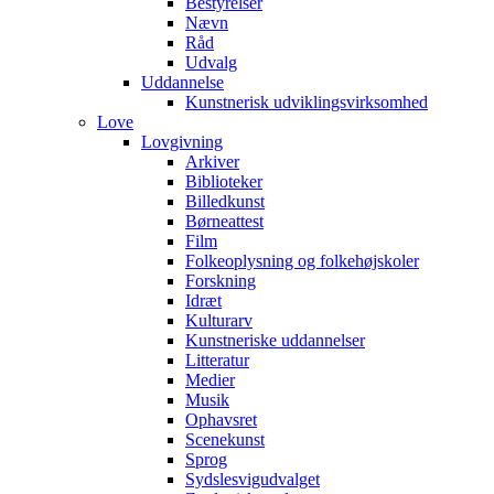
Bestyrelser
Nævn
Råd
Udvalg
Uddannelse
Kunstnerisk udviklingsvirksomhed
Love
Lovgivning
Arkiver
Biblioteker
Billedkunst
Børneattest
Film
Folkeoplysning og folkehøjskoler
Forskning
Idræt
Kulturarv
Kunstneriske uddannelser
Litteratur
Medier
Musik
Ophavsret
Scenekunst
Sprog
Sydslesvigudvalget