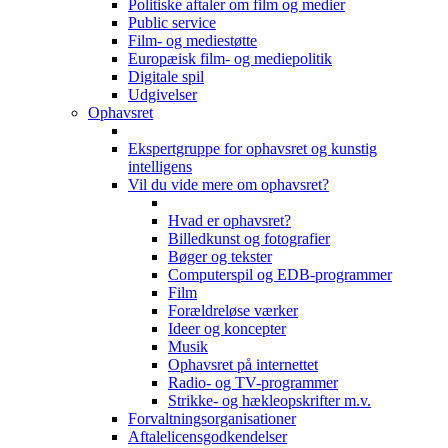
Politiske aftaler om film og medier
Public service
Film- og mediestøtte
Europæisk film- og mediepolitik
Digitale spil
Udgivelser
Ophavsret
Ekspertgruppe for ophavsret og kunstig
intelligens
Vil du vide mere om ophavsret?
Hvad er ophavsret?
Billedkunst og fotografier
Bøger og tekster
Computerspil og EDB-programmer
Film
Forældreløse værker
Ideer og koncepter
Musik
Ophavsret på internettet
Radio- og TV-programmer
Strikke- og hækleopskrifter m.v.
Forvaltningsorganisationer
Aftalelicensgodkendelser