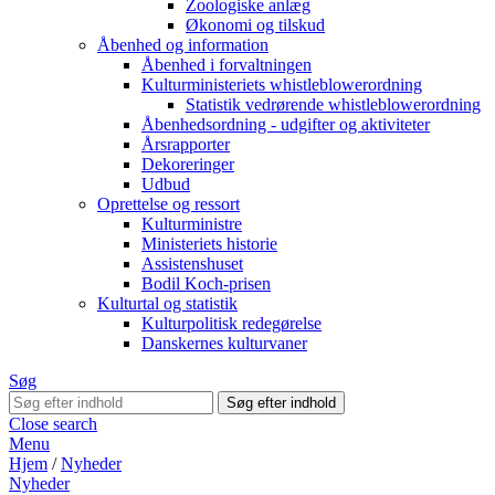
Zoologiske anlæg
Økonomi og tilskud
Åbenhed og information
Åbenhed i forvaltningen
Kulturministeriets whistleblowerordning
Statistik vedrørende whistleblowerordning
Åbenhedsordning - udgifter og aktiviteter
Årsrapporter
Dekoreringer
Udbud
Oprettelse og ressort
Kulturministre
Ministeriets historie
Assistenshuset
Bodil Koch-prisen
Kulturtal og statistik
Kulturpolitisk redegørelse
Danskernes kulturvaner
Søg
Close search
Menu
Hjem
/
Nyheder
Nyheder