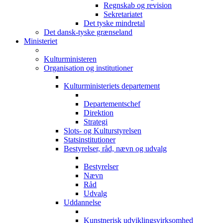
Regnskab og revision
Sekretariatet
Det tyske mindretal
Det dansk-tyske grænseland
Ministeriet
Kulturministeren
Organisation og institutioner
Kulturministeriets departement
Departementschef
Direktion
Strategi
Slots- og Kulturstyrelsen
Statsinstitutioner
Bestyrelser, råd, nævn og udvalg
Bestyrelser
Nævn
Råd
Udvalg
Uddannelse
Kunstnerisk udviklingsvirksomhed