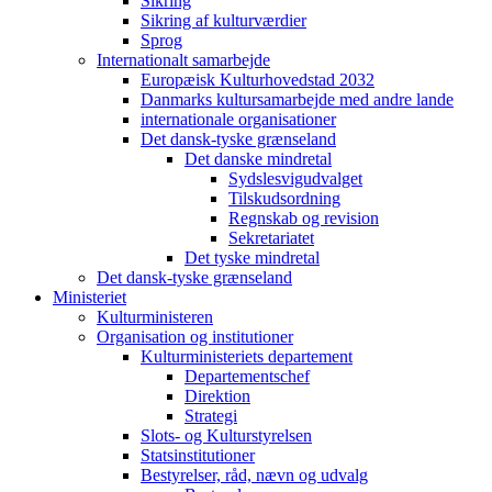
Sikring
Sikring af kulturværdier
Sprog
Internationalt samarbejde
Europæisk Kulturhovedstad 2032
Danmarks kultursamarbejde med andre lande
internationale organisationer
Det dansk-tyske grænseland
Det danske mindretal
Sydslesvigudvalget
Tilskudsordning
Regnskab og revision
Sekretariatet
Det tyske mindretal
Det dansk-tyske grænseland
Ministeriet
Kulturministeren
Organisation og institutioner
Kulturministeriets departement
Departementschef
Direktion
Strategi
Slots- og Kulturstyrelsen
Statsinstitutioner
Bestyrelser, råd, nævn og udvalg