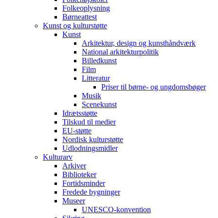
Folkeoplysning
Børneattest
Kunst og kulturstøtte
Kunst
Arkitektur, design og kunsthåndværk
National arkitekturpolitik
Billedkunst
Film
Litteratur
Priser til børne- og ungdomsbøger
Musik
Scenekunst
Idrætsstøtte
Tilskud til medier
EU-støtte
Nordisk kulturstøtte
Udlodningsmidler
Kulturarv
Arkiver
Biblioteker
Fortidsminder
Fredede bygninger
Museer
UNESCO-konvention