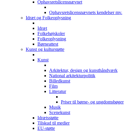
Ophavsretslicensnævnet
Ophavsretslicensnævnets kendelser mv.
Idræt og Folkeoplysning
Idræt
Folkehøjskoler
Folkeoplysning
Børneattest
Kunst og kulturstøtte
Kunst
Arkitektur, design og kunsthåndværk
National arkitekturpolitik
Billedkunst
Film
Litteratur
Priser til børne- og ungdomsbøger
Musik
Scenekunst
Idrætsstøtte
Tilskud til medier
EU-støtte