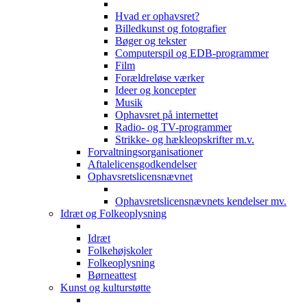
Hvad er ophavsret?
Billedkunst og fotografier
Bøger og tekster
Computerspil og EDB-programmer
Film
Forældreløse værker
Ideer og koncepter
Musik
Ophavsret på internettet
Radio- og TV-programmer
Strikke- og hækleopskrifter m.v.
Forvaltningsorganisationer
Aftalelicensgodkendelser
Ophavsretslicensnævnet
Ophavsretslicensnævnets kendelser mv.
Idræt og Folkeoplysning
Idræt
Folkehøjskoler
Folkeoplysning
Børneattest
Kunst og kulturstøtte