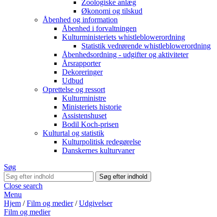
Zoologiske anlæg
Økonomi og tilskud
Åbenhed og information
Åbenhed i forvaltningen
Kulturministeriets whistleblowerordning
Statistik vedrørende whistleblowerordning
Åbenhedsordning - udgifter og aktiviteter
Årsrapporter
Dekoreringer
Udbud
Oprettelse og ressort
Kulturministre
Ministeriets historie
Assistenshuset
Bodil Koch-prisen
Kulturtal og statistik
Kulturpolitisk redegørelse
Danskernes kulturvaner
Søg
Close search
Menu
Hjem
/
Film og medier
/
Udgivelser
Film og medier