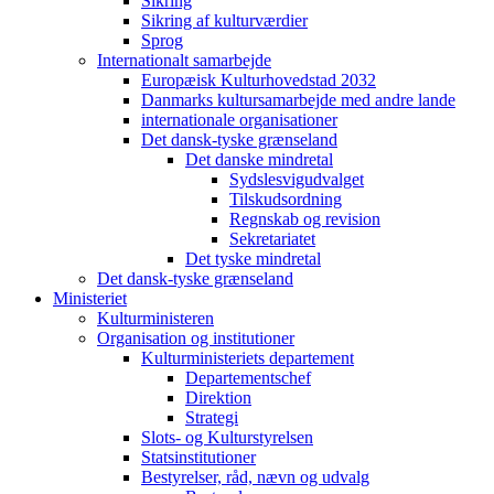
Sikring
Sikring af kulturværdier
Sprog
Internationalt samarbejde
Europæisk Kulturhovedstad 2032
Danmarks kultursamarbejde med andre lande
internationale organisationer
Det dansk-tyske grænseland
Det danske mindretal
Sydslesvigudvalget
Tilskudsordning
Regnskab og revision
Sekretariatet
Det tyske mindretal
Det dansk-tyske grænseland
Ministeriet
Kulturministeren
Organisation og institutioner
Kulturministeriets departement
Departementschef
Direktion
Strategi
Slots- og Kulturstyrelsen
Statsinstitutioner
Bestyrelser, råd, nævn og udvalg