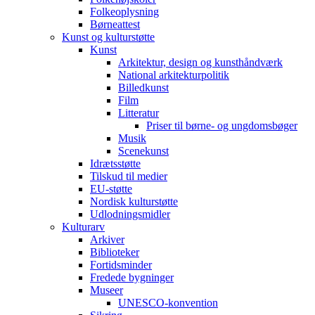
Folkeoplysning
Børneattest
Kunst og kulturstøtte
Kunst
Arkitektur, design og kunsthåndværk
National arkitekturpolitik
Billedkunst
Film
Litteratur
Priser til børne- og ungdomsbøger
Musik
Scenekunst
Idrætsstøtte
Tilskud til medier
EU-støtte
Nordisk kulturstøtte
Udlodningsmidler
Kulturarv
Arkiver
Biblioteker
Fortidsminder
Fredede bygninger
Museer
UNESCO-konvention