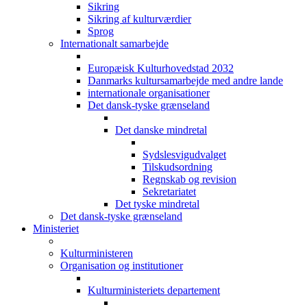
Sikring
Sikring af kulturværdier
Sprog
Internationalt samarbejde
Europæisk Kulturhovedstad 2032
Danmarks kultursamarbejde med andre lande
internationale organisationer
Det dansk-tyske grænseland
Det danske mindretal
Sydslesvigudvalget
Tilskudsordning
Regnskab og revision
Sekretariatet
Det tyske mindretal
Det dansk-tyske grænseland
Ministeriet
Kulturministeren
Organisation og institutioner
Kulturministeriets departement