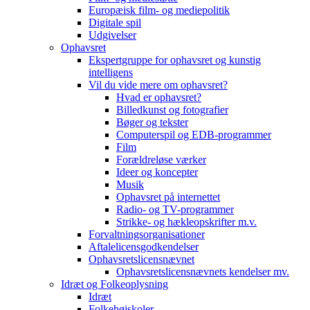
Europæisk film- og mediepolitik
Digitale spil
Udgivelser
Ophavsret
Ekspertgruppe for ophavsret og kunstig
intelligens
Vil du vide mere om ophavsret?
Hvad er ophavsret?
Billedkunst og fotografier
Bøger og tekster
Computerspil og EDB-programmer
Film
Forældreløse værker
Ideer og koncepter
Musik
Ophavsret på internettet
Radio- og TV-programmer
Strikke- og hækleopskrifter m.v.
Forvaltningsorganisationer
Aftalelicensgodkendelser
Ophavsretslicensnævnet
Ophavsretslicensnævnets kendelser mv.
Idræt og Folkeoplysning
Idræt
Folkehøjskoler