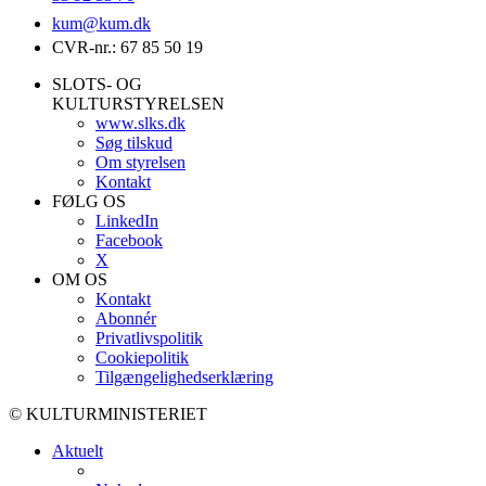
kum@
kum.dk
CVR-nr.: 67 85 50 19
SLOTS- OG
KULTURSTYRELSEN
www.slks.dk
Søg tilskud
Om styrelsen
Kontakt
FØLG OS
LinkedIn
Facebook
X
OM OS
Kontakt
Abonnér
Privatlivspolitik
Cookiepolitik
Tilgængelighedserklæring
© KULTURMINISTERIET
Aktuelt