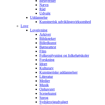
Bestyrelser
Nævn
Råd
Udvalg
Uddannelse
Kunstnerisk udviklingsvirksomhed
Love
Lovgivning
Arkiver
Biblioteker
Billedkunst
Børneattest
Film
Folkeoplysning og folkehøjskoler
Forskning
Idræt
Kulturarv
Kunstneriske uddannelser
Litteratur
Medier
Musik
Ophavsret
Scenekunst
Sprog
Sydslesvigudvalget