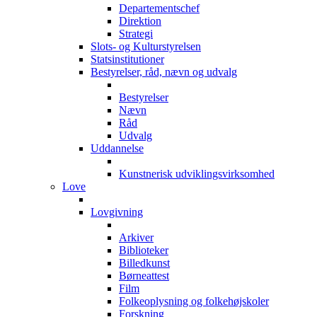
Departementschef
Direktion
Strategi
Slots- og Kulturstyrelsen
Statsinstitutioner
Bestyrelser, råd, nævn og udvalg
Bestyrelser
Nævn
Råd
Udvalg
Uddannelse
Kunstnerisk udviklingsvirksomhed
Love
Lovgivning
Arkiver
Biblioteker
Billedkunst
Børneattest
Film
Folkeoplysning og folkehøjskoler
Forskning