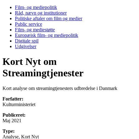
Film- og mediepolitik
Råd, nævn og institutioner
Politiske aftaler om film og medier
Public service
Film- og mediestøtte
Europæisk film- og mediepolitik
Digitale spil
Udgivelser
Kort Nyt om
Streamingtjenester
Kort analyse om streamingtjenesters udbredelse i Danmark
Forfatter:
Kulturministeriet
Publiceret:
Maj 2021
Type:
Analyse, Kort Nyt