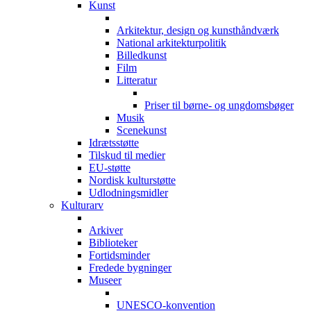
Kunst
Arkitektur, design og kunsthåndværk
National arkitekturpolitik
Billedkunst
Film
Litteratur
Priser til børne- og ungdomsbøger
Musik
Scenekunst
Idrætsstøtte
Tilskud til medier
EU-støtte
Nordisk kulturstøtte
Udlodningsmidler
Kulturarv
Arkiver
Biblioteker
Fortidsminder
Fredede bygninger
Museer
UNESCO-konvention