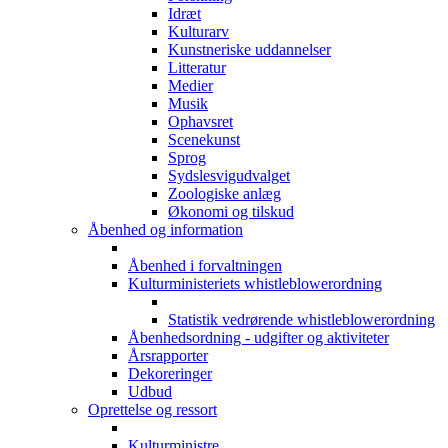
Idræt
Kulturarv
Kunstneriske uddannelser
Litteratur
Medier
Musik
Ophavsret
Scenekunst
Sprog
Sydslesvigudvalget
Zoologiske anlæg
Økonomi og tilskud
Åbenhed og information
Åbenhed i forvaltningen
Kulturministeriets whistleblowerordning
Statistik vedrørende whistleblowerordning
Åbenhedsordning - udgifter og aktiviteter
Årsrapporter
Dekoreringer
Udbud
Oprettelse og ressort
Kulturministre