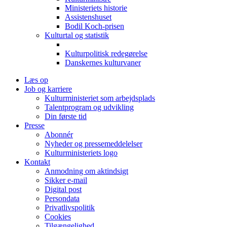
Ministeriets historie
Assistenshuset
Bodil Koch-prisen
Kulturtal og statistik
Kulturpolitisk redegørelse
Danskernes kulturvaner
Læs op
Job og karriere
Kulturministeriet som arbejdsplads
Talentprogram og udvikling
Din første tid
Presse
Abonnér
Nyheder og pressemeddelelser
Kulturministeriets logo
Kontakt
Anmodning om aktindsigt
Sikker e-mail
Digital post
Persondata
Privatlivspolitik
Cookies
Tilgængelighed