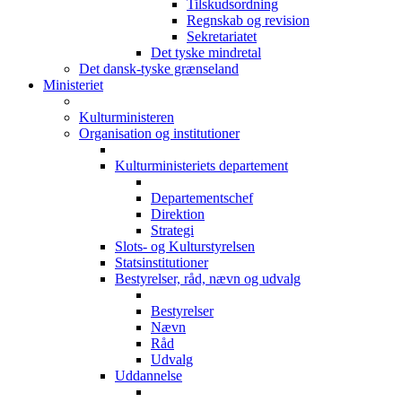
Tilskudsordning
Regnskab og revision
Sekretariatet
Det tyske mindretal
Det dansk-tyske grænseland
Ministeriet
Kulturministeren
Organisation og institutioner
Kulturministeriets departement
Departementschef
Direktion
Strategi
Slots- og Kulturstyrelsen
Statsinstitutioner
Bestyrelser, råd, nævn og udvalg
Bestyrelser
Nævn
Råd
Udvalg
Uddannelse