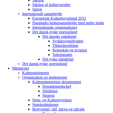
Sikring
Sikring af kulturværdier
Sprog
Internationalt samarbejde
Europæisk Kulturhovedstad 2032
Danmarks kultursamarbejde med andre lande
internationale organisationer
Det dansk-tyske grænseland
Det danske mindretal
Sydslesvigudvalget
Tilskudsordning
Regnskab og revision
Sekretariatet
Det tyske mindretal
Det dansk-tyske grænseland
Ministeriet
Kulturministeren
Organisation og institutioner
Kulturministeriets departement
Departementschef
Direktion
Strategi
Slots- og Kulturstyrelsen
Statsinstitutioner
Bestyrelser, råd, nævn og udvalg