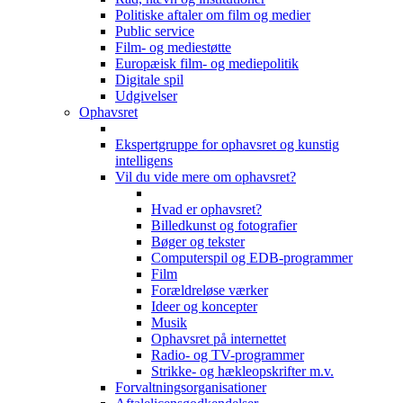
Politiske aftaler om film og medier
Public service
Film- og mediestøtte
Europæisk film- og mediepolitik
Digitale spil
Udgivelser
Ophavsret
Ekspertgruppe for ophavsret og kunstig
intelligens
Vil du vide mere om ophavsret?
Hvad er ophavsret?
Billedkunst og fotografier
Bøger og tekster
Computerspil og EDB-programmer
Film
Forældreløse værker
Ideer og koncepter
Musik
Ophavsret på internettet
Radio- og TV-programmer
Strikke- og hækleopskrifter m.v.
Forvaltningsorganisationer