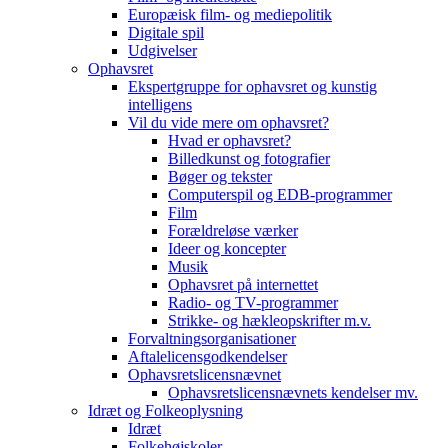
Europæisk film- og mediepolitik
Digitale spil
Udgivelser
Ophavsret
Ekspertgruppe for ophavsret og kunstig
intelligens
Vil du vide mere om ophavsret?
Hvad er ophavsret?
Billedkunst og fotografier
Bøger og tekster
Computerspil og EDB-programmer
Film
Forældreløse værker
Ideer og koncepter
Musik
Ophavsret på internettet
Radio- og TV-programmer
Strikke- og hækleopskrifter m.v.
Forvaltningsorganisationer
Aftalelicensgodkendelser
Ophavsretslicensnævnet
Ophavsretslicensnævnets kendelser mv.
Idræt og Folkeoplysning
Idræt
Folkehøjskoler