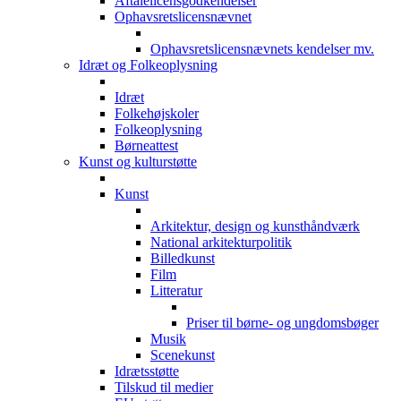
Aftalelicensgodkendelser
Ophavsretslicensnævnet
Ophavsretslicensnævnets kendelser mv.
Idræt og Folkeoplysning
Idræt
Folkehøjskoler
Folkeoplysning
Børneattest
Kunst og kulturstøtte
Kunst
Arkitektur, design og kunsthåndværk
National arkitekturpolitik
Billedkunst
Film
Litteratur
Priser til børne- og ungdomsbøger
Musik
Scenekunst
Idrætsstøtte
Tilskud til medier