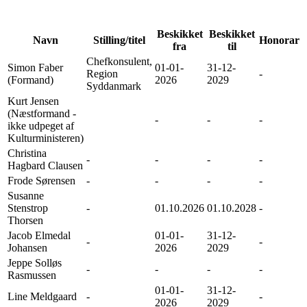
Beskikket
Beskikket
Navn
Stilling/titel
Honorar
fra
til
Chefkonsulent,
Simon Faber
01-01-
31-12-
Region
-
(Formand)
2026
2029
Syddanmark
Kurt Jensen
(Næstformand -
-
-
-
ikke udpeget af
Kulturministeren)
Christina
-
-
-
-
Hagbard Clausen
Frode Sørensen
-
-
-
-
Susanne
Stenstrop
-
01.10.2026
01.10.2028
-
Thorsen
Jacob Elmedal
01-01-
31-12-
-
-
Johansen
2026
2029
Jeppe Solløs
-
-
-
-
Rasmussen
01-01-
31-12-
Line Meldgaard
-
-
2026
2029