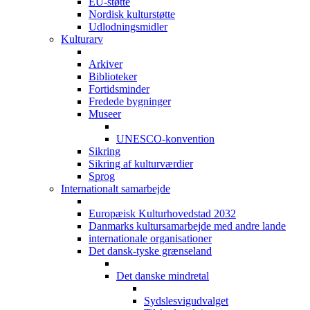
EU-støtte
Nordisk kulturstøtte
Udlodningsmidler
Kulturarv
Arkiver
Biblioteker
Fortidsminder
Fredede bygninger
Museer
UNESCO-konvention
Sikring
Sikring af kulturværdier
Sprog
Internationalt samarbejde
Europæisk Kulturhovedstad 2032
Danmarks kultursamarbejde med andre lande
internationale organisationer
Det dansk-tyske grænseland
Det danske mindretal
Sydslesvigudvalget