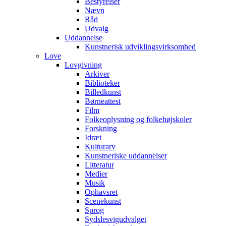
Bestyrelser
Nævn
Råd
Udvalg
Uddannelse
Kunstnerisk udviklingsvirksomhed
Love
Lovgivning
Arkiver
Biblioteker
Billedkunst
Børneattest
Film
Folkeoplysning og folkehøjskoler
Forskning
Idræt
Kulturarv
Kunstneriske uddannelser
Litteratur
Medier
Musik
Ophavsret
Scenekunst
Sprog
Sydslesvigudvalget