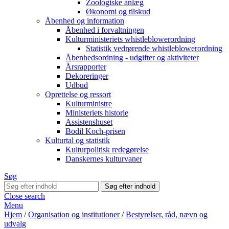
Zoologiske anlæg
Økonomi og tilskud
Åbenhed og information
Åbenhed i forvaltningen
Kulturministeriets whistleblowerordning
Statistik vedrørende whistleblowerordning
Åbenhedsordning - udgifter og aktiviteter
Årsrapporter
Dekoreringer
Udbud
Oprettelse og ressort
Kulturministre
Ministeriets historie
Assistenshuset
Bodil Koch-prisen
Kulturtal og statistik
Kulturpolitisk redegørelse
Danskernes kulturvaner
Søg
Close search
Menu
Hjem
/
Organisation og institutioner
/
Bestyrelser, råd, nævn og
udvalg