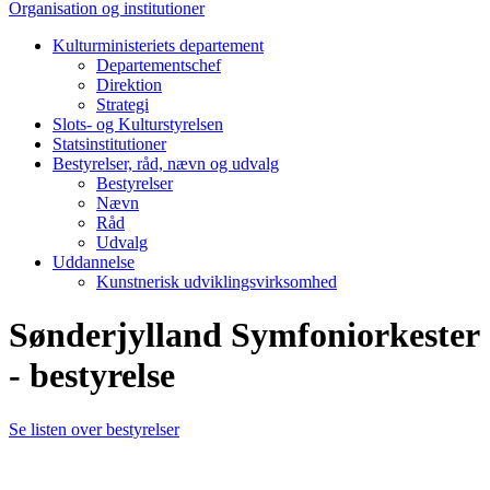
Organisation og institutioner
Kulturministeriets departement
Departementschef
Direktion
Strategi
Slots- og Kulturstyrelsen
Statsinstitutioner
Bestyrelser, råd, nævn og udvalg
Bestyrelser
Nævn
Råd
Udvalg
Uddannelse
Kunstnerisk udviklingsvirksomhed
Sønderjylland Symfoniorkester
- bestyrelse
Se listen over bestyrelser