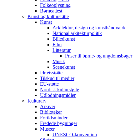
Folkeoplysning
Børneattest
Kunst og kulturstøtte
Kunst
Arkitektur, design og kunsthåndværk
National arkitekturpolitik
Billedkunst
Film
Litteratur
Priser til børne- og ungdomsbøger
Musik
Scenekunst
Idrætsstøtte
Tilskud til medier
EU-støtte
Nordisk kulturstøtte
Udlodningsmidler
Kulturarv
Arkiver
Biblioteker
Fortidsminder
Fredede bygninger
Museer
UNESCO-konvention