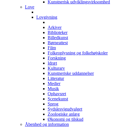
Kunstnerisk udviklingsvirksomhed
Love
Lovgivning
Arkiver
Biblioteker
Billedkunst
Børneattest
Film
Folkeoplysning og folkehøjskoler
Forskning
Idræt
Kulturarv
Kunstneriske uddannelser
Litteratur
Medier
Musik
Ophavsret
Scenekunst
Sprog
Sydslesvigudvalget
Zoologiske anlæg
Økonomi og tilskud
Åbenhed og information