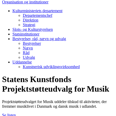
Organisation og institutioner
Kulturministeriets departement
Departementschef
Direktion
Strategi
Slots- og Kulturstyrelsen
Statsinstitutioner
Bestyrelser, råd, nævn og udvalg
Bestyrelser
Nævn
Råd
Udvalg
Uddannelse
Kunstnerisk udviklingsvirksomhed
Statens Kunstfonds
Projektstøtteudvalg for Musik
Projektstøtteudvalget for Musik uddeler tilskud til aktiviteter, der
fremmer musiklivet i Danmark og dansk musik i udlandet.
Se listen