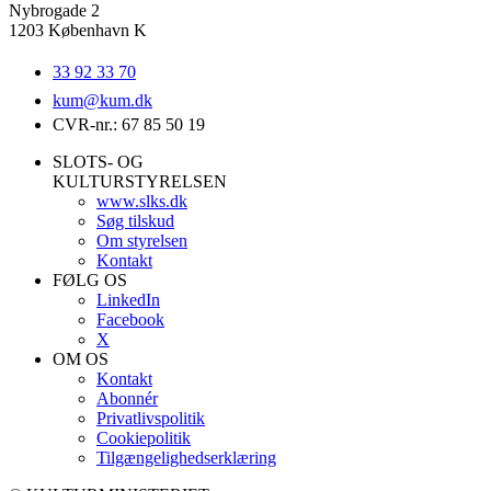
Nybrogade 2
1203 København K
33 92 33 70
kum@
kum.dk
CVR-nr.: 67 85 50 19
SLOTS- OG
KULTURSTYRELSEN
www.slks.dk
Søg tilskud
Om styrelsen
Kontakt
FØLG OS
LinkedIn
Facebook
X
OM OS
Kontakt
Abonnér
Privatlivspolitik
Cookiepolitik
Tilgængelighedserklæring