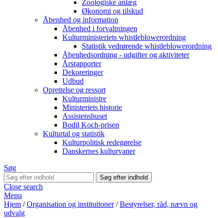
Zoologiske anlæg
Økonomi og tilskud
Åbenhed og information
Åbenhed i forvaltningen
Kulturministeriets whistleblowerordning
Statistik vedrørende whistleblowerordning
Åbenhedsordning - udgifter og aktiviteter
Årsrapporter
Dekoreringer
Udbud
Oprettelse og ressort
Kulturministre
Ministeriets historie
Assistenshuset
Bodil Koch-prisen
Kulturtal og statistik
Kulturpolitisk redegørelse
Danskernes kulturvaner
Søg
Close search
Menu
Hjem
/
Organisation og institutioner
/
Bestyrelser, råd, nævn og
udvalg