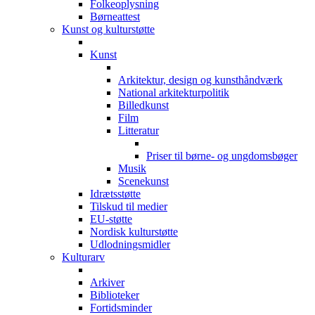
Folkeoplysning
Børneattest
Kunst og kulturstøtte
Kunst
Arkitektur, design og kunsthåndværk
National arkitekturpolitik
Billedkunst
Film
Litteratur
Priser til børne- og ungdomsbøger
Musik
Scenekunst
Idrætsstøtte
Tilskud til medier
EU-støtte
Nordisk kulturstøtte
Udlodningsmidler
Kulturarv
Arkiver
Biblioteker
Fortidsminder