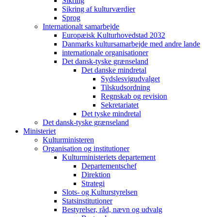
Sikring
Sikring af kulturværdier
Sprog
Internationalt samarbejde
Europæisk Kulturhovedstad 2032
Danmarks kultursamarbejde med andre lande
internationale organisationer
Det dansk-tyske grænseland
Det danske mindretal
Sydslesvigudvalget
Tilskudsordning
Regnskab og revision
Sekretariatet
Det tyske mindretal
Det dansk-tyske grænseland
Ministeriet
Kulturministeren
Organisation og institutioner
Kulturministeriets departement
Departementschef
Direktion
Strategi
Slots- og Kulturstyrelsen
Statsinstitutioner
Bestyrelser, råd, nævn og udvalg