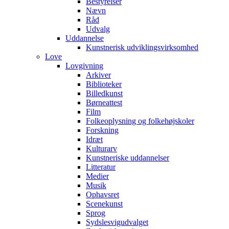
Bestyrelser
Nævn
Råd
Udvalg
Uddannelse
Kunstnerisk udviklingsvirksomhed
Love
Lovgivning
Arkiver
Biblioteker
Billedkunst
Børneattest
Film
Folkeoplysning og folkehøjskoler
Forskning
Idræt
Kulturarv
Kunstneriske uddannelser
Litteratur
Medier
Musik
Ophavsret
Scenekunst
Sprog
Sydslesvigudvalget