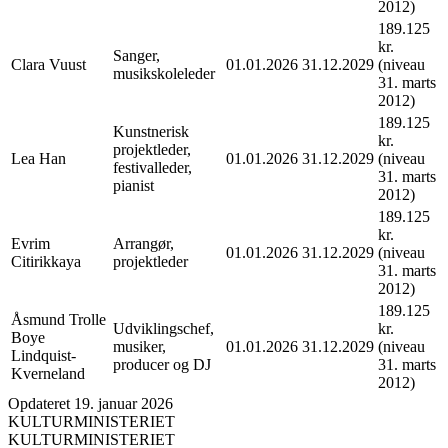
2012)
189.125
kr.
Sanger,
Clara Vuust
01.01.2026
31.12.2029
(niveau
musikskoleleder
31. marts
2012)
189.125
Kunstnerisk
kr.
projektleder,
Lea Han
01.01.2026
31.12.2029
(niveau
festivalleder,
31. marts
pianist
2012)
189.125
kr.
Evrim
Arrangør,
01.01.2026
31.12.2029
(niveau
Citirikkaya
projektleder
31. marts
2012)
189.125
Åsmund Trolle
Udviklingschef,
kr.
Boye
musiker,
01.01.2026
31.12.2029
(niveau
Lindquist-
producer og DJ
31. marts
Kverneland
2012)
Opdateret 19. januar 2026
KULTURMINISTERIET
KULTURMINISTERIET