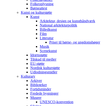
Folkeoplysning
Børneattest
Kunst og kulturstøtte
Kunst
Arkitektur, design og kunsthåndværk
National arkitekturpolitik
Billedkunst
Film
Litteratur
Priser til børne- og ungdomsbøger
Musik
Scenekunst
Idrætsstøtte
Tilskud til medier
EU-støtte
Nordisk kulturstøtte
Udlodningsmidler
Kulturarv
Arkiver
Biblioteker
Fortidsminder
Fredede bygninger
Museer
UNESCO-konvention