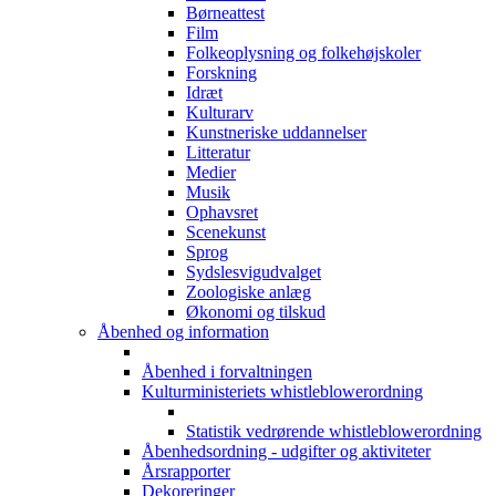
Børneattest
Film
Folkeoplysning og folkehøjskoler
Forskning
Idræt
Kulturarv
Kunstneriske uddannelser
Litteratur
Medier
Musik
Ophavsret
Scenekunst
Sprog
Sydslesvigudvalget
Zoologiske anlæg
Økonomi og tilskud
Åbenhed og information
Åbenhed i forvaltningen
Kulturministeriets whistleblowerordning
Statistik vedrørende whistleblowerordning
Åbenhedsordning - udgifter og aktiviteter
Årsrapporter
Dekoreringer