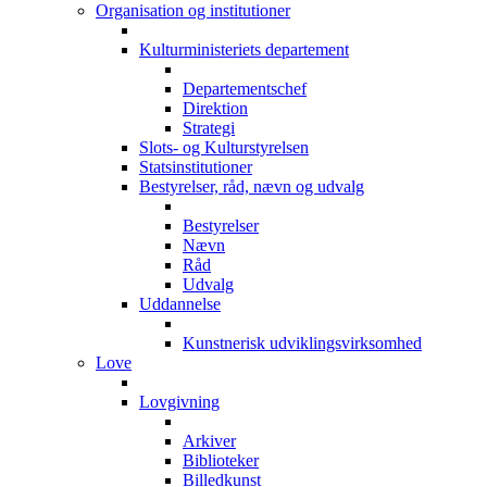
Organisation og institutioner
Kulturministeriets departement
Departementschef
Direktion
Strategi
Slots- og Kulturstyrelsen
Statsinstitutioner
Bestyrelser, råd, nævn og udvalg
Bestyrelser
Nævn
Råd
Udvalg
Uddannelse
Kunstnerisk udviklingsvirksomhed
Love
Lovgivning
Arkiver
Biblioteker
Billedkunst