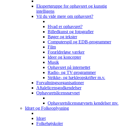
Ekspertgruppe for ophavsret og kunstig
intelligens
Vil du vide mere om ophavsret?
Hvad er ophavsret?
Billedkunst og fotografier
Bøger og tekster
Computerspil og EDB-programmer
Film
Forældreløse værker
Ideer og koncepter
Musik
Ophavsret på internettet
Radio- og TV-programmer
Strikke- og hækleopskrifter m.v.
Forvaltningsorganisationer
Aftalelicensgodkendelser
Ophavsretslicensnævnet
Ophavsretslicensnævnets kendelser mv.
Idræt og Folkeoplysning
Idræt
Folkehøjskoler