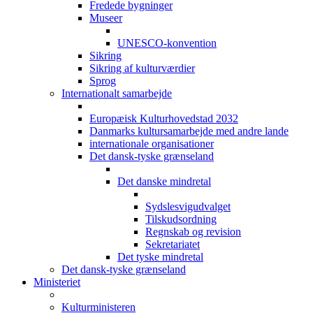
Fredede bygninger
Museer
UNESCO-konvention
Sikring
Sikring af kulturværdier
Sprog
Internationalt samarbejde
Europæisk Kulturhovedstad 2032
Danmarks kultursamarbejde med andre lande
internationale organisationer
Det dansk-tyske grænseland
Det danske mindretal
Sydslesvigudvalget
Tilskudsordning
Regnskab og revision
Sekretariatet
Det tyske mindretal
Det dansk-tyske grænseland
Ministeriet
Kulturministeren