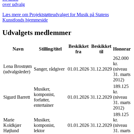
over udvalg
Læs mere om Projektstøtteudvalget for Musik på Statens
Kunstfonds hjemmeside
Udvalgets medlemmer
Beskikket
Beskikket
Navn
Stilling/titel
Honorar
fra
til
262.000
kr.
Lena Brostrøm
Sanger, rådgiver
01.01.2026
31.12.2029
(niveau
(udvalgsleder)
31. marts
2012)
189.125
Musiker,
kr.
komponist,
Sigurd Barrett
01.01.2026
31.12.2029
(niveau
forfatter,
31. marts
entertainer
2012)
189.125
Marie
Musiker,
kr.
Koldkjær
komponist,
01.01.2026
31.12.2029
(niveau
Højlund
lektor
31. marts