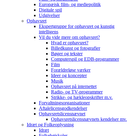
Europæisk film- og mediepolitik
Digitale spil
Udgivelser
Ophavsret
Ekspertgruppe for ophavsret og kunstig
intelligens
Vil du vide mere om ophavsret?
Hvad er ophavsret?
Billedkunst og fotografier
Bøger og tekster
Computerspil og EDB-programmer
Film
Forældreløse værker
Ideer og koncepter
Musik
Ophavsret på internettet
Radio- og TV-programmer
Strikke- og hækleopskrifter m.v.
Forvaltningsorganisationer
Aftalelicensgodkendelser
Ophavsretslicensnævnet
Ophavsretslicensnævnets kendelser mv.
Idræt og Folkeoplysning
Idræt
Folkehøjskoler