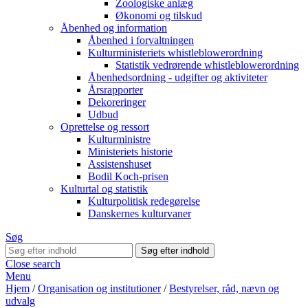
Zoologiske anlæg
Økonomi og tilskud
Åbenhed og information
Åbenhed i forvaltningen
Kulturministeriets whistleblowerordning
Statistik vedrørende whistleblowerordning
Åbenhedsordning - udgifter og aktiviteter
Årsrapporter
Dekoreringer
Udbud
Oprettelse og ressort
Kulturministre
Ministeriets historie
Assistenshuset
Bodil Koch-prisen
Kulturtal og statistik
Kulturpolitisk redegørelse
Danskernes kulturvaner
Søg
Close search
Menu
Hjem
/
Organisation og institutioner
/
Bestyrelser, råd, nævn og
udvalg