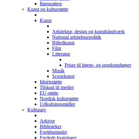
Børneattest
Kunst og kulturstøtte
Kunst
Arkitektur, design og kunsthåndværk
National arkitekturpolitik
Billedkunst
Film
Litteratur
Priser til børne- og ungdomsbøger
Musik
Scenekunst
Idrætsstøtte
Tilskud til medier
EU-støtte
Nordisk kulturstøtte
Udlodningsmidler
Kulturarv
Arkiver
Biblioteker
Fortidsminder
Fredede bygninger