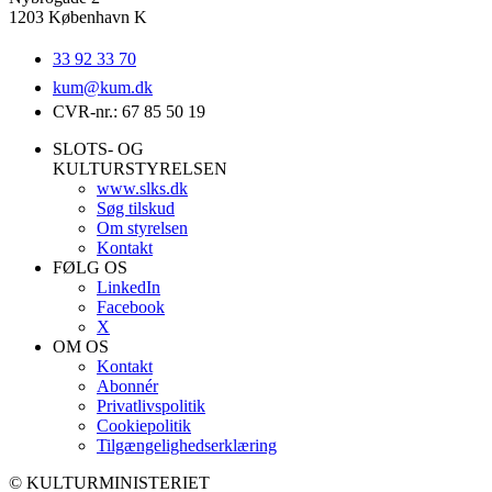
1203 København K
33 92 33 70
kum@
kum.dk
CVR-nr.: 67 85 50 19
SLOTS- OG
KULTURSTYRELSEN
www.slks.dk
Søg tilskud
Om styrelsen
Kontakt
FØLG OS
LinkedIn
Facebook
X
OM OS
Kontakt
Abonnér
Privatlivspolitik
Cookiepolitik
Tilgængelighedserklæring
© KULTURMINISTERIET