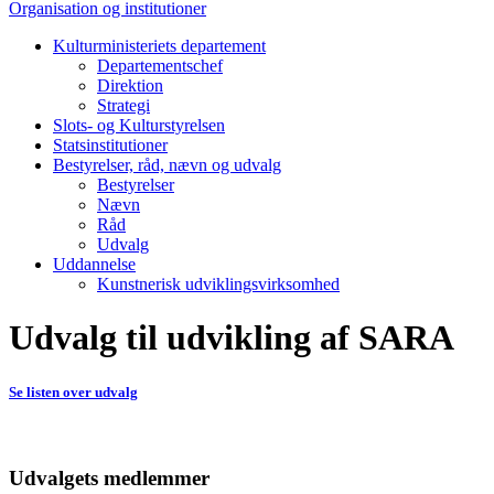
Organisation og institutioner
Kulturministeriets departement
Departementschef
Direktion
Strategi
Slots- og Kulturstyrelsen
Statsinstitutioner
Bestyrelser, råd, nævn og udvalg
Bestyrelser
Nævn
Råd
Udvalg
Uddannelse
Kunstnerisk udviklingsvirksomhed
Udvalg til udvikling af SARA
Se listen over udvalg
Udvalgets medlemmer