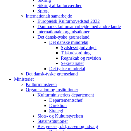
Sikring
Sikring af kulturværdier
Sprog
Internationalt samarbejde
Europæisk Kulturhovedstad 2032
Danmarks kultursamarbejde med andre lande
internationale organisationer
Det dansk-tyske grænseland
Det danske mindretal
Sydslesvigudvalget
Tilskudsordning
Regnskab og revision
Sekretariatet
Det tyske mindretal
Det dansk-tyske grænseland
Ministeriet
Kulturministeren
Organisation og institutioner
Kulturministeriets departement
Departementschef
Direktion
Strategi
Slots- og Kulturstyrelsen
Statsinstitutioner
Bestyrelser, råd, nævn og udvalg