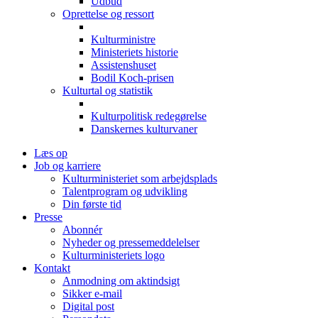
Udbud
Oprettelse og ressort
Kulturministre
Ministeriets historie
Assistenshuset
Bodil Koch-prisen
Kulturtal og statistik
Kulturpolitisk redegørelse
Danskernes kulturvaner
Læs op
Job og karriere
Kulturministeriet som arbejdsplads
Talentprogram og udvikling
Din første tid
Presse
Abonnér
Nyheder og pressemeddelelser
Kulturministeriets logo
Kontakt
Anmodning om aktindsigt
Sikker e-mail
Digital post