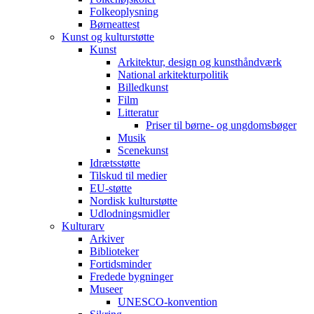
Folkeoplysning
Børneattest
Kunst og kulturstøtte
Kunst
Arkitektur, design og kunsthåndværk
National arkitekturpolitik
Billedkunst
Film
Litteratur
Priser til børne- og ungdomsbøger
Musik
Scenekunst
Idrætsstøtte
Tilskud til medier
EU-støtte
Nordisk kulturstøtte
Udlodningsmidler
Kulturarv
Arkiver
Biblioteker
Fortidsminder
Fredede bygninger
Museer
UNESCO-konvention