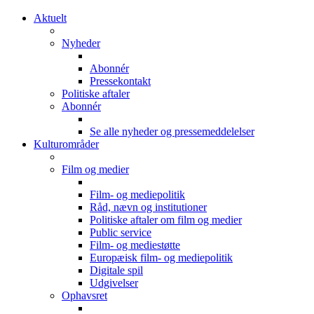
Aktuelt
Nyheder
Abonnér
Pressekontakt
Politiske aftaler
Abonnér
Se alle nyheder og pressemeddelelser
Kulturområder
Film og medier
Film- og mediepolitik
Råd, nævn og institutioner
Politiske aftaler om film og medier
Public service
Film- og mediestøtte
Europæisk film- og mediepolitik
Digitale spil
Udgivelser
Ophavsret