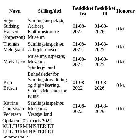
Beskikket
Beskikket
Navn
Stilling/titel
Honorar
fra
til
Signe
Samlingsinspektør,
Stidsing
Aalborg
01-08-
01-08-
0 kr.
Hansen
Kulturhistoriske
2022
2026
(forperson)
Museum
Thomas
Samlingsinspektør,
01-08-
01-08-
0 kr.
Meldgaard
Arbejdermuseet
2022
2025
Museumsinspektør,
01-08-
01-08-
Mads Leen
Museum
0 kr.
2022
2025
Sønderjylland
Enhedsleder for
Samlingsforvaltning
Kim
01-08-
01-08-
og digitalisering,
0 kr.
Brasen
2022
2026
Statens Museum for
Kunst
Katrine
Samlingsinspektør,
01-08-
01-08-
Thorsgaard
Museums
0 kr.
2022
2026
Pedersen
Vestsjælland
Opdateret 05. marts 2025
KULTURMINISTERIET
KULTURMINISTERIET
Nybrogade 2