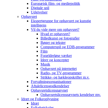
Europæisk film- og mediepolitik
Digitale spil
Udgivelser
Ophavsret
Ekspertgruppe for ophavsret og kunstig
intelligens
Vil du vide mere om ophavsret?
Hvad er ophavsret?
Billedkunst og fotografier
Bøger og tekster
Computerspil og EDB-programmer
Film
Forældreløse værker
Ideer og koncepter
Musik
Ophavsret på internettet
Radio- og TV-programmer
Strikke- og hækleopskrifter m.v.
Forvaltningsorganisationer
Aftalelicensgodkendelser
Ophavsretslicensnævnet
Ophavsretslicensnævnets kendelser mv.
Idræt og Folkeoplysning
Idræt
Folkehøjskoler