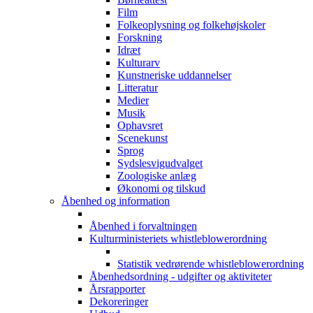
Film
Folkeoplysning og folkehøjskoler
Forskning
Idræt
Kulturarv
Kunstneriske uddannelser
Litteratur
Medier
Musik
Ophavsret
Scenekunst
Sprog
Sydslesvigudvalget
Zoologiske anlæg
Økonomi og tilskud
Åbenhed og information
Åbenhed i forvaltningen
Kulturministeriets whistleblowerordning
Statistik vedrørende whistleblowerordning
Åbenhedsordning - udgifter og aktiviteter
Årsrapporter
Dekoreringer