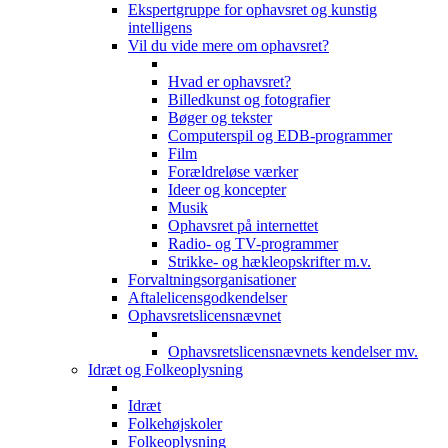
Ekspertgruppe for ophavsret og kunstig
intelligens
Vil du vide mere om ophavsret?
Hvad er ophavsret?
Billedkunst og fotografier
Bøger og tekster
Computerspil og EDB-programmer
Film
Forældreløse værker
Ideer og koncepter
Musik
Ophavsret på internettet
Radio- og TV-programmer
Strikke- og hækleopskrifter m.v.
Forvaltningsorganisationer
Aftalelicensgodkendelser
Ophavsretslicensnævnet
Ophavsretslicensnævnets kendelser mv.
Idræt og Folkeoplysning
Idræt
Folkehøjskoler
Folkeoplysning