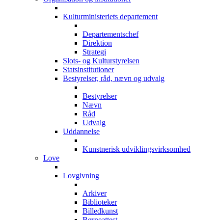
Kulturministeriets departement
Departementschef
Direktion
Strategi
Slots- og Kulturstyrelsen
Statsinstitutioner
Bestyrelser, råd, nævn og udvalg
Bestyrelser
Nævn
Råd
Udvalg
Uddannelse
Kunstnerisk udviklingsvirksomhed
Love
Lovgivning
Arkiver
Biblioteker
Billedkunst
Børneattest