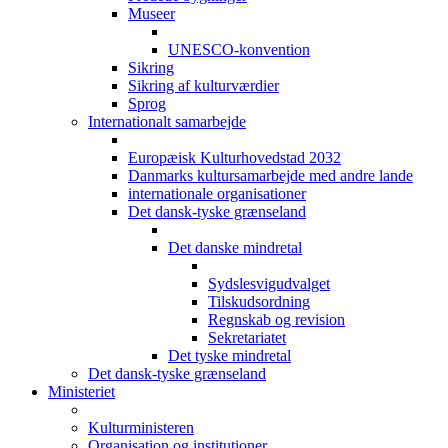
Museer
UNESCO-konvention
Sikring
Sikring af kulturværdier
Sprog
Internationalt samarbejde
Europæisk Kulturhovedstad 2032
Danmarks kultursamarbejde med andre lande
internationale organisationer
Det dansk-tyske grænseland
Det danske mindretal
Sydslesvigudvalget
Tilskudsordning
Regnskab og revision
Sekretariatet
Det tyske mindretal
Det dansk-tyske grænseland
Ministeriet
Kulturministeren
Organisation og institutioner