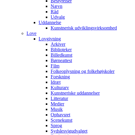
Bestyrelser
Nævn
Råd
Udvalg
Uddannelse
Kunstnerisk udviklingsvirksomhed
Love
Lovgivning
Arkiver
Biblioteker
Billedkunst
Børneattest
Film
Folkeoplysning og folkehøjskoler
Forskning
Idræt
Kulturarv
Kunstneriske uddannelser
Litteratur
Medier
Musik
Ophavsret
Scenekunst
Sprog
Sydslesvigudvalget