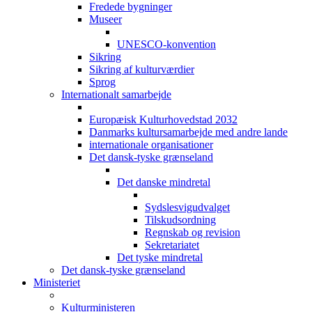
Fredede bygninger
Museer
UNESCO-konvention
Sikring
Sikring af kulturværdier
Sprog
Internationalt samarbejde
Europæisk Kulturhovedstad 2032
Danmarks kultursamarbejde med andre lande
internationale organisationer
Det dansk-tyske grænseland
Det danske mindretal
Sydslesvigudvalget
Tilskudsordning
Regnskab og revision
Sekretariatet
Det tyske mindretal
Det dansk-tyske grænseland
Ministeriet
Kulturministeren