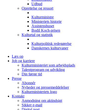
Udbud
Oprettelse og ressort
Kulturministre
Ministeriets historie
Assistenshuset
Bodil Koch-prisen
Kulturtal og statistik
Kulturpolitisk redegørelse
Danskernes kulturvaner
Læs op
Job og karriere
Kulturministeriet som arbejdsplads
Talentprogram og udvikling
Din første tid
Presse
Abonnér
Nyheder og pressemeddelelser
Kulturministeriets logo
Kontakt
Anmodning om aktindsigt
Sikker e-mail
Digital post