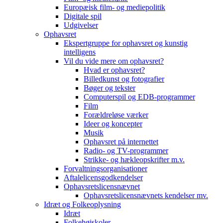
Europæisk film- og mediepolitik
Digitale spil
Udgivelser
Ophavsret
Ekspertgruppe for ophavsret og kunstig
intelligens
Vil du vide mere om ophavsret?
Hvad er ophavsret?
Billedkunst og fotografier
Bøger og tekster
Computerspil og EDB-programmer
Film
Forældreløse værker
Ideer og koncepter
Musik
Ophavsret på internettet
Radio- og TV-programmer
Strikke- og hækleopskrifter m.v.
Forvaltningsorganisationer
Aftalelicensgodkendelser
Ophavsretslicensnævnet
Ophavsretslicensnævnets kendelser mv.
Idræt og Folkeoplysning
Idræt
Folkehøjskoler