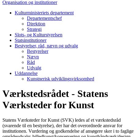
Organisation og institutioner
Kulturministeriets departement
Departementschef
Direktion
Strategi
Slots- og Kulturstyrelsen
Statsinstitutioner
Bestyrelser, råd, nævn og udvalg
Bestyrelser
Nævn
Råd
Udvalg
Uddannelse
Kunstnerisk udviklingsvirksomhed
Værkstedsrådet - Statens
Værksteder for Kunst
Statens Værksteder for Kunst (SVK) ledes af et værkstedsråd
(svarende til en bestyrelse), der har det overordnede ansvar for
institutionen. Vurdering og godkendelse af ansøgere sker i to faglige
områdeudvalg: billedkunst/konservering og kunsthåndværk/design.