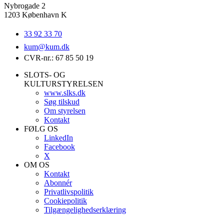
Nybrogade 2
1203 København K
33 92 33 70
kum@
kum.dk
CVR-nr.: 67 85 50 19
SLOTS- OG
KULTURSTYRELSEN
www.slks.dk
Søg tilskud
Om styrelsen
Kontakt
FØLG OS
LinkedIn
Facebook
X
OM OS
Kontakt
Abonnér
Privatlivspolitik
Cookiepolitik
Tilgængelighedserklæring