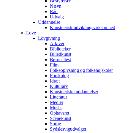
Bestyrelser
Nævn
Råd
Udvalg
Uddannelse
Kunstnerisk udviklingsvirksomhed
Love
Lovgivning
Arkiver
Biblioteker
Billedkunst
Børneattest
Film
Folkeoplysning og folkehøjskoler
Forskning
Idræt
Kulturarv
Kunstneriske uddannelser
Litteratur
Medier
Musik
Ophavsret
Scenekunst
Sprog
Sydslesvigudvalget