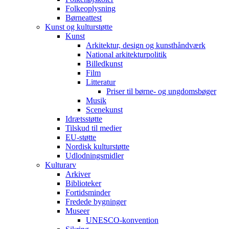
Folkeoplysning
Børneattest
Kunst og kulturstøtte
Kunst
Arkitektur, design og kunsthåndværk
National arkitekturpolitik
Billedkunst
Film
Litteratur
Priser til børne- og ungdomsbøger
Musik
Scenekunst
Idrætsstøtte
Tilskud til medier
EU-støtte
Nordisk kulturstøtte
Udlodningsmidler
Kulturarv
Arkiver
Biblioteker
Fortidsminder
Fredede bygninger
Museer
UNESCO-konvention