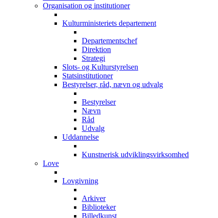
Organisation og institutioner
Kulturministeriets departement
Departementschef
Direktion
Strategi
Slots- og Kulturstyrelsen
Statsinstitutioner
Bestyrelser, råd, nævn og udvalg
Bestyrelser
Nævn
Råd
Udvalg
Uddannelse
Kunstnerisk udviklingsvirksomhed
Love
Lovgivning
Arkiver
Biblioteker
Billedkunst