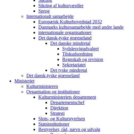
Sikring
Sikring af kulturværdier
Sprog
Internationalt samarbejde
Europæisk Kulturhovedstad 2032
Danmarks kultursamarbejde med andre lande
internationale organisationer
Det dansk-tyske grænseland
Det danske mindretal
Sydslesvigudvalget
Tilskudsordning
Regnskab og revision
Sekretariatet
Det tyske mindretal
Det dansk-tyske grænseland
Ministeriet
Kulturministeren
Organisation og institutioner
Kulturministeriets departement
Departementschef
Direktion
Strategi
Slots- og Kulturstyrelsen
Statsinstitutioner
Bestyrelser, råd, nævn og udvalg