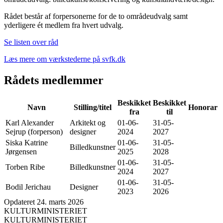
Rådet består af forpersonerne for de to områdeudvalg samt
yderligere ét medlem fra hvert udvalg.
Se listen over råd
Læs mere om værkstederne på svfk.dk
Rådets medlemmer
Beskikket
Beskikket
Navn
Stilling/titel
Honorar
fra
til
Karl Alexander
Arkitekt og
01-06-
31-05-
Sejrup (forperson)
designer
2024
2027
Siska Katrine
01-06-
31-05-
Billedkunstner
Jørgensen
2025
2028
01-06-
31-05-
Torben Ribe
Billedkunstner
2024
2027
01-06-
31-05-
Bodil Jerichau
Designer
2023
2026
Opdateret 24. marts 2026
KULTURMINISTERIET
KULTURMINISTERIET