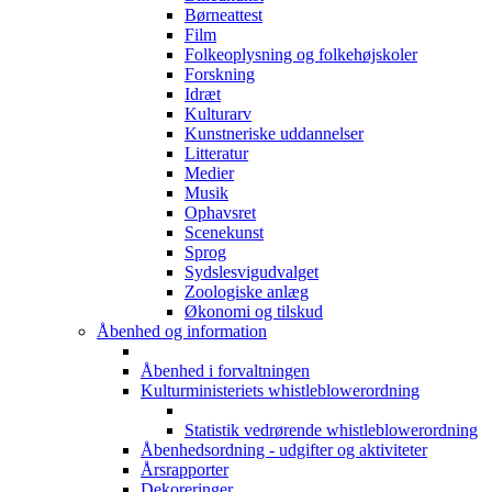
Børneattest
Film
Folkeoplysning og folkehøjskoler
Forskning
Idræt
Kulturarv
Kunstneriske uddannelser
Litteratur
Medier
Musik
Ophavsret
Scenekunst
Sprog
Sydslesvigudvalget
Zoologiske anlæg
Økonomi og tilskud
Åbenhed og information
Åbenhed i forvaltningen
Kulturministeriets whistleblowerordning
Statistik vedrørende whistleblowerordning
Åbenhedsordning - udgifter og aktiviteter
Årsrapporter
Dekoreringer