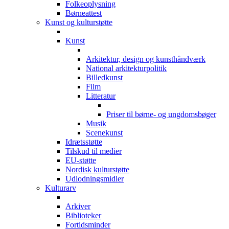
Folkeoplysning
Børneattest
Kunst og kulturstøtte
Kunst
Arkitektur, design og kunsthåndværk
National arkitekturpolitik
Billedkunst
Film
Litteratur
Priser til børne- og ungdomsbøger
Musik
Scenekunst
Idrætsstøtte
Tilskud til medier
EU-støtte
Nordisk kulturstøtte
Udlodningsmidler
Kulturarv
Arkiver
Biblioteker
Fortidsminder