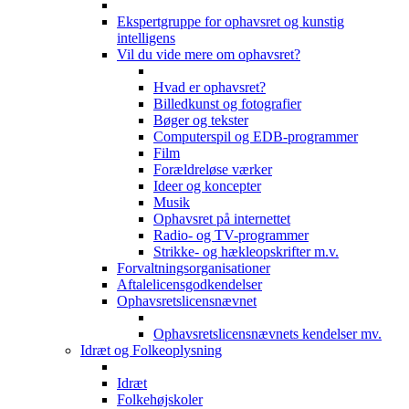
Ekspertgruppe for ophavsret og kunstig
intelligens
Vil du vide mere om ophavsret?
Hvad er ophavsret?
Billedkunst og fotografier
Bøger og tekster
Computerspil og EDB-programmer
Film
Forældreløse værker
Ideer og koncepter
Musik
Ophavsret på internettet
Radio- og TV-programmer
Strikke- og hækleopskrifter m.v.
Forvaltningsorganisationer
Aftalelicensgodkendelser
Ophavsretslicensnævnet
Ophavsretslicensnævnets kendelser mv.
Idræt og Folkeoplysning
Idræt
Folkehøjskoler