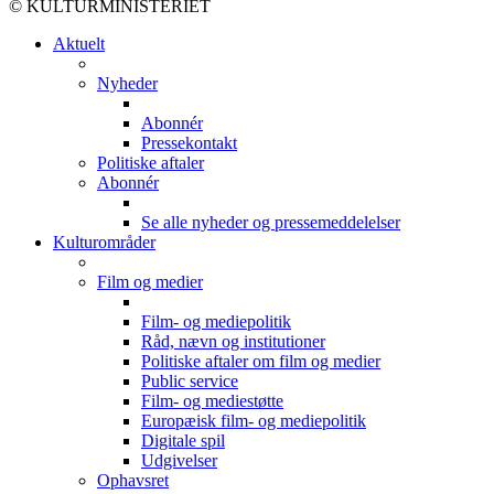
© KULTURMINISTERIET
Aktuelt
Nyheder
Abonnér
Pressekontakt
Politiske aftaler
Abonnér
Se alle nyheder og pressemeddelelser
Kulturområder
Film og medier
Film- og mediepolitik
Råd, nævn og institutioner
Politiske aftaler om film og medier
Public service
Film- og mediestøtte
Europæisk film- og mediepolitik
Digitale spil
Udgivelser
Ophavsret