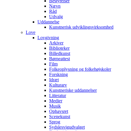
Bestyrelser
Nævn
Råd
Udvalg
Uddannelse
Kunstnerisk udviklingsvirksomhed
Love
Lovgivning
Arkiver
Biblioteker
Billedkunst
Børneattest
Film
Folkeoplysning og folkehøjskoler
Forskning
Idræt
Kulturarv
Kunstneriske uddannelser
Litteratur
Medier
Musik
Ophavsret
Scenekunst
Sprog
Sydslesvigudvalget