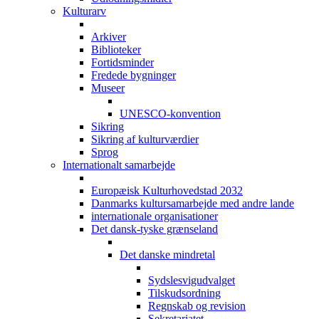
Kulturarv
Arkiver
Biblioteker
Fortidsminder
Fredede bygninger
Museer
UNESCO-konvention
Sikring
Sikring af kulturværdier
Sprog
Internationalt samarbejde
Europæisk Kulturhovedstad 2032
Danmarks kultursamarbejde med andre lande
internationale organisationer
Det dansk-tyske grænseland
Det danske mindretal
Sydslesvigudvalget
Tilskudsordning
Regnskab og revision
Sekretariatet