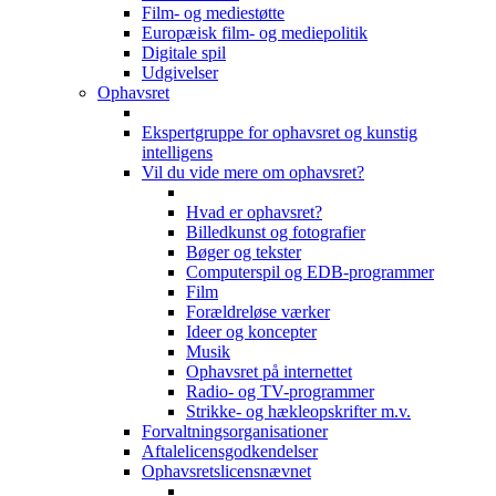
Film- og mediestøtte
Europæisk film- og mediepolitik
Digitale spil
Udgivelser
Ophavsret
Ekspertgruppe for ophavsret og kunstig
intelligens
Vil du vide mere om ophavsret?
Hvad er ophavsret?
Billedkunst og fotografier
Bøger og tekster
Computerspil og EDB-programmer
Film
Forældreløse værker
Ideer og koncepter
Musik
Ophavsret på internettet
Radio- og TV-programmer
Strikke- og hækleopskrifter m.v.
Forvaltningsorganisationer
Aftalelicensgodkendelser
Ophavsretslicensnævnet