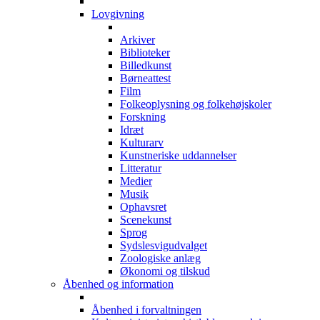
Lovgivning
Arkiver
Biblioteker
Billedkunst
Børneattest
Film
Folkeoplysning og folkehøjskoler
Forskning
Idræt
Kulturarv
Kunstneriske uddannelser
Litteratur
Medier
Musik
Ophavsret
Scenekunst
Sprog
Sydslesvigudvalget
Zoologiske anlæg
Økonomi og tilskud
Åbenhed og information
Åbenhed i forvaltningen