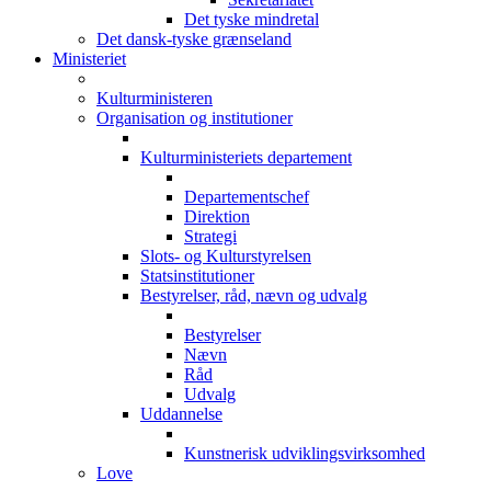
Det tyske mindretal
Det dansk-tyske grænseland
Ministeriet
Kulturministeren
Organisation og institutioner
Kulturministeriets departement
Departementschef
Direktion
Strategi
Slots- og Kulturstyrelsen
Statsinstitutioner
Bestyrelser, råd, nævn og udvalg
Bestyrelser
Nævn
Råd
Udvalg
Uddannelse
Kunstnerisk udviklingsvirksomhed
Love