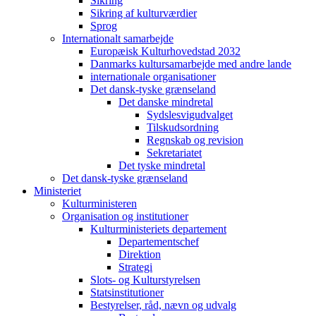
Sikring
Sikring af kulturværdier
Sprog
Internationalt samarbejde
Europæisk Kulturhovedstad 2032
Danmarks kultursamarbejde med andre lande
internationale organisationer
Det dansk-tyske grænseland
Det danske mindretal
Sydslesvigudvalget
Tilskudsordning
Regnskab og revision
Sekretariatet
Det tyske mindretal
Det dansk-tyske grænseland
Ministeriet
Kulturministeren
Organisation og institutioner
Kulturministeriets departement
Departementschef
Direktion
Strategi
Slots- og Kulturstyrelsen
Statsinstitutioner
Bestyrelser, råd, nævn og udvalg