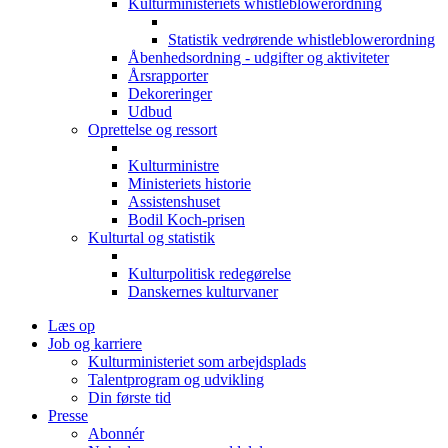
Kulturministeriets whistleblowerordning
Statistik vedrørende whistleblowerordning
Åbenhedsordning - udgifter og aktiviteter
Årsrapporter
Dekoreringer
Udbud
Oprettelse og ressort
Kulturministre
Ministeriets historie
Assistenshuset
Bodil Koch-prisen
Kulturtal og statistik
Kulturpolitisk redegørelse
Danskernes kulturvaner
Læs op
Job og karriere
Kulturministeriet som arbejdsplads
Talentprogram og udvikling
Din første tid
Presse
Abonnér