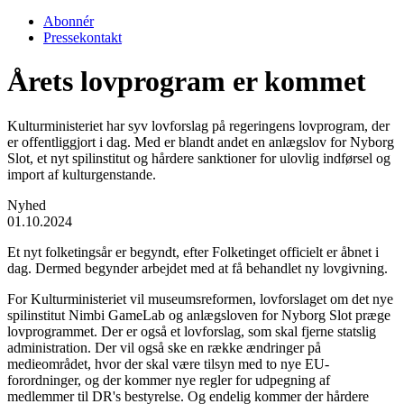
Abonnér
Pressekontakt
Årets lovprogram er kommet
Kulturministeriet har syv lovforslag på regeringens lovprogram, der
er offentliggjort i dag. Med er blandt andet en anlægslov for Nyborg
Slot, et nyt spilinstitut og hårdere sanktioner for ulovlig indførsel og
import af kulturgenstande.
Nyhed
01.10.2024
Et nyt folketingsår er begyndt, efter Folketinget officielt er åbnet i
dag. Dermed begynder arbejdet med at få behandlet ny lovgivning.
For Kulturministeriet vil museumsreformen, lovforslaget om det nye
spilinstitut Nimbi GameLab og anlægsloven for Nyborg Slot præge
lovprogrammet. Der er også et lovforslag, som skal fjerne statslig
administration. Der vil også ske en række ændringer på
medieområdet, hvor der skal være tilsyn med to nye EU-
forordninger, og der kommer nye regler for udpegning af
medlemmer til DR's bestyrelse. Og endelig kommer der hårdere