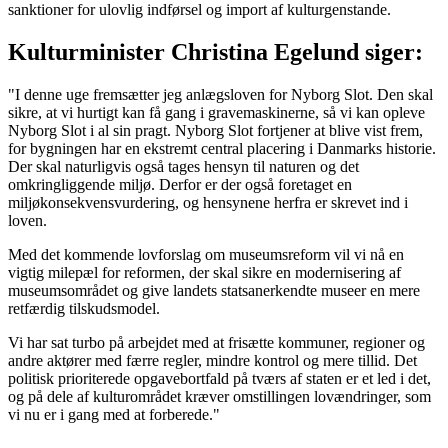
sanktioner for ulovlig indførsel og import af kulturgenstande.
Kulturminister Christina Egelund siger:
"I denne uge fremsætter jeg anlægsloven for Nyborg Slot. Den skal
sikre, at vi hurtigt kan få gang i gravemaskinerne, så vi kan opleve
Nyborg Slot i al sin pragt. Nyborg Slot fortjener at blive vist frem,
for bygningen har en ekstremt central placering i Danmarks historie.
Der skal naturligvis også tages hensyn til naturen og det
omkringliggende miljø. Derfor er der også foretaget en
miljøkonsekvensvurdering, og hensynene herfra er skrevet ind i
loven.
Med det kommende lovforslag om museumsreform vil vi nå en
vigtig milepæl for reformen, der skal sikre en modernisering af
museumsområdet og give landets statsanerkendte museer en mere
retfærdig tilskudsmodel.
Vi har sat turbo på arbejdet med at frisætte kommuner, regioner og
andre aktører med færre regler, mindre kontrol og mere tillid. Det
politisk prioriterede opgavebortfald på tværs af staten er et led i det,
og på dele af kulturområdet kræver omstillingen lovændringer, som
vi nu er i gang med at forberede."