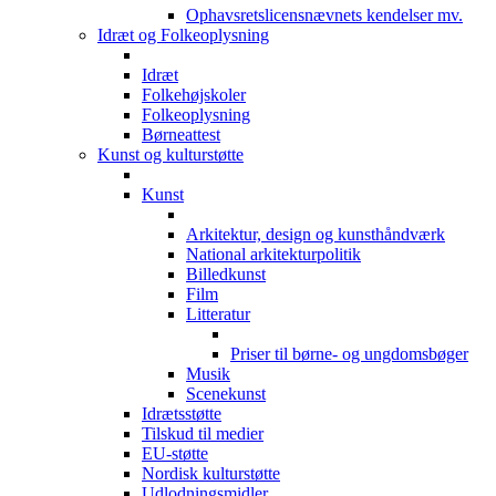
Ophavsretslicensnævnets kendelser mv.
Idræt og Folkeoplysning
Idræt
Folkehøjskoler
Folkeoplysning
Børneattest
Kunst og kulturstøtte
Kunst
Arkitektur, design og kunsthåndværk
National arkitekturpolitik
Billedkunst
Film
Litteratur
Priser til børne- og ungdomsbøger
Musik
Scenekunst
Idrætsstøtte
Tilskud til medier
EU-støtte
Nordisk kulturstøtte
Udlodningsmidler