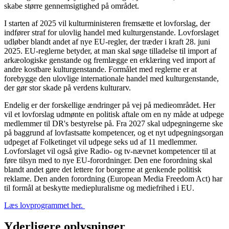
skabe større gennemsigtighed på området.
I starten af 2025 vil kulturministeren fremsætte et lovforslag, der
indfører straf for ulovlig handel med kulturgenstande. Lovforslaget
udløber blandt andet af nye EU-regler, der træder i kraft 28. juni
2025. EU-reglerne betyder, at man skal søge tilladelse til import af
arkæologiske genstande og fremlægge en erklæring ved import af
andre kostbare kulturgenstande. Formålet med reglerne er at
forebygge den ulovlige internationale handel med kulturgenstande,
der gør stor skade på verdens kulturarv.
Endelig er der forskellige ændringer på vej på medieområdet. Her
vil et lovforslag udmønte en politisk aftale om en ny måde at udpege
medlemmer til DR's bestyrelse på. Fra 2027 skal udpegningerne ske
på baggrund af lovfastsatte kompetencer, og et nyt udpegningsorgan
udpeget af Folketinget vil udpege seks ud af 11 medlemmer.
Lovforslaget vil også give Radio- og tv-nævnet kompetencer til at
føre tilsyn med to nye EU-forordninger. Den ene forordning skal
blandt andet gøre det lettere for borgerne at genkende politisk
reklame. Den anden forordning (European Media Freedom Act) har
til formål at beskytte mediepluralisme og mediefrihed i EU.
Læs lovprogrammet her.
Yderligere oplysninger