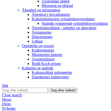
Zoologiske anlæg
Økonomi og tilskud
Åbenhed og information
Åbenhed i forvaltningen
Kulturministeriets whistleblowerordning
Statistik vedrørende whistleblowerordning
Åbenhedsordning - udgifter og aktiviteter
Årsrapporter
Dekoreringer
Udbud
Oprettelse og ressort
Kulturministre
Ministeriets historie
Assistenshuset
Bodil Koch-prisen
Kulturtal og statistik
Kulturpolitisk redegørelse
Danskernes kulturvaner
Søg
Close search
Menu
Hjem
Nyheder