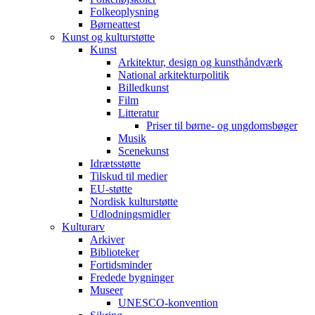
Folkeoplysning
Børneattest
Kunst og kulturstøtte
Kunst
Arkitektur, design og kunsthåndværk
National arkitekturpolitik
Billedkunst
Film
Litteratur
Priser til børne- og ungdomsbøger
Musik
Scenekunst
Idrætsstøtte
Tilskud til medier
EU-støtte
Nordisk kulturstøtte
Udlodningsmidler
Kulturarv
Arkiver
Biblioteker
Fortidsminder
Fredede bygninger
Museer
UNESCO-konvention