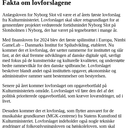
Fakta om lovforslagene
Anlægsloven for Nyborg Slot vil være et af årets første lovforslag
fra Kulturministeriet. Lovforslaget skal sikre retsgrundlaget for at
gennemføre projektet vedrørende fortidsmindet Nyborg Slot på
Slotsholmen i Nyborg, der har været på tegnebrættet i mange år.
Med finansloven for 2024 blev det første spilinstitut i Europa, Nimbi
GameLab – Danmarks Institut for Spiludvikling, etableret. Nu
kommer der et lovforslag, der sætter rammerne for instituttet og slår
fast, at det skal fremme udviklingen af danske digitale spil, særligt
med fokus på de kunstneriske og kulturelle kvaliteter, og understøtte
bedre rammevilkår for den danske spilbranche. Lovforslaget
beskriver blandt andet også instituttets opgaver, økonomiske og
administrative rammer samt bestemmelser om bestyrelsen.
Senere på året kommer lovforslaget om opgavebortfald på
Kulturministeriets område. Lovforslaget vil føre den del af det
politisk prioriterede opgavebortfald, som kræver lovændringer, ud i
livet.
Desuden kommer der et lovforslag, som flytter ansvaret for de
musikalske grundkurser (MGK-centrene) fra Statens Kunstfond til
Kulturministeriet. Lovforslaget indeholder også nogle tekniske
ændringer af folkeoplysningsloven og højskoleloven, som skal