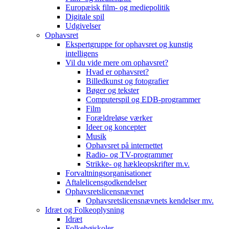
Europæisk film- og mediepolitik
Digitale spil
Udgivelser
Ophavsret
Ekspertgruppe for ophavsret og kunstig
intelligens
Vil du vide mere om ophavsret?
Hvad er ophavsret?
Billedkunst og fotografier
Bøger og tekster
Computerspil og EDB-programmer
Film
Forældreløse værker
Ideer og koncepter
Musik
Ophavsret på internettet
Radio- og TV-programmer
Strikke- og hækleopskrifter m.v.
Forvaltningsorganisationer
Aftalelicensgodkendelser
Ophavsretslicensnævnet
Ophavsretslicensnævnets kendelser mv.
Idræt og Folkeoplysning
Idræt
Folkehøjskoler