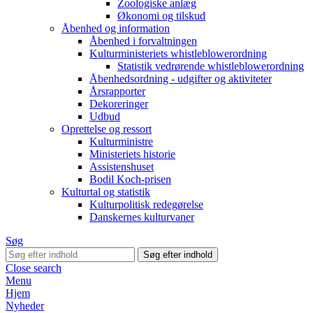
Zoologiske anlæg
Økonomi og tilskud
Åbenhed og information
Åbenhed i forvaltningen
Kulturministeriets whistleblowerordning
Statistik vedrørende whistleblowerordning
Åbenhedsordning - udgifter og aktiviteter
Årsrapporter
Dekoreringer
Udbud
Oprettelse og ressort
Kulturministre
Ministeriets historie
Assistenshuset
Bodil Koch-prisen
Kulturtal og statistik
Kulturpolitisk redegørelse
Danskernes kulturvaner
Søg
Close search
Menu
Hjem
Nyheder