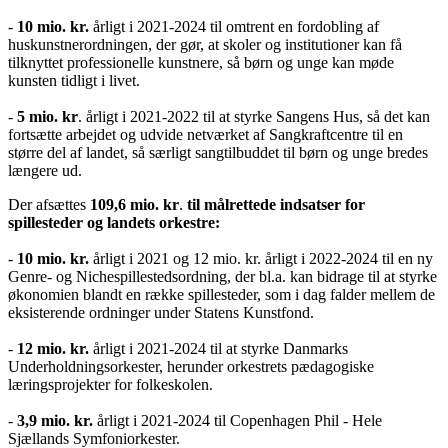
-
10 mio. kr.
årligt i 2021-2024 til omtrent en fordobling af
huskunstnerordningen, der gør, at skoler og institutioner kan få
tilknyttet professionelle kunstnere, så børn og unge kan møde
kunsten tidligt i livet.
-
5 mio. kr
. årligt i 2021-2022 til at styrke Sangens Hus, så det kan
fortsætte arbejdet og udvide netværket af Sangkraftcentre til en
større del af landet, så særligt sangtilbuddet til børn og unge bredes
længere ud.
Der afsættes
109,6 mio. kr
.
til målrettede indsatser for
spillesteder og landets orkestre:
-
10 mio. kr.
årligt i 2021 og 12 mio. kr. årligt i 2022-2024 til en ny
Genre- og Nichespillestedsordning, der bl.a. kan bidrage til at styrke
økonomien blandt en række spillesteder, som i dag falder mellem de
eksisterende ordninger under Statens Kunstfond.
-
12 mio. kr.
årligt i 2021-2024 til at styrke Danmarks
Underholdningsorkester, herunder orkestrets pædagogiske
læringsprojekter for folkeskolen.
-
3,9 mio. kr.
årligt i 2021-2024 til Copenhagen Phil - Hele
Sjællands Symfoniorkester.