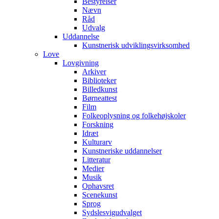
Bestyrelser
Nævn
Råd
Udvalg
Uddannelse
Kunstnerisk udviklingsvirksomhed
Love
Lovgivning
Arkiver
Biblioteker
Billedkunst
Børneattest
Film
Folkeoplysning og folkehøjskoler
Forskning
Idræt
Kulturarv
Kunstneriske uddannelser
Litteratur
Medier
Musik
Ophavsret
Scenekunst
Sprog
Sydslesvigudvalget