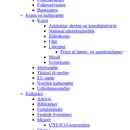
Folkeoplysning
Børneattest
Kunst og kulturstøtte
Kunst
Arkitektur, design og kunsthåndværk
National arkitekturpolitik
Billedkunst
Film
Litteratur
Priser til børne- og ungdomsbøger
Musik
Scenekunst
Idrætsstøtte
Tilskud til medier
EU-støtte
Nordisk kulturstøtte
Udlodningsmidler
Kulturarv
Arkiver
Biblioteker
Fortidsminder
Fredede bygninger
Museer
UNESCO-konvention