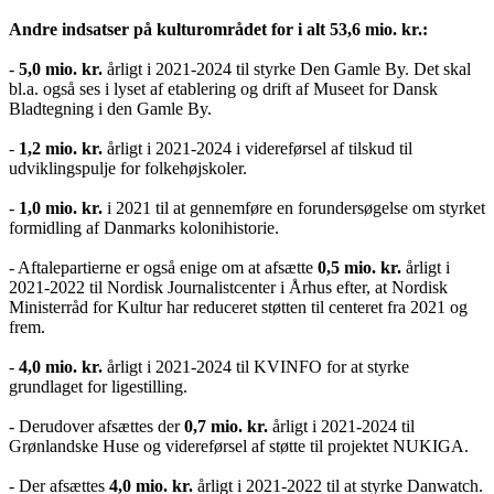
Andre indsatser på kulturområdet for i alt 53,6 mio. kr.:
-
5,0 mio. kr.
årligt i 2021-2024 til styrke Den Gamle By. Det skal
bl.a. også ses i lyset af etablering og drift af Museet for Dansk
Bladtegning i den Gamle By.
-
1,2 mio. kr.
årligt i 2021-2024 i videreførsel af tilskud til
udviklingspulje for folkehøjskoler.
-
1,0 mio. kr.
i 2021 til at gennemføre en forundersøgelse om styrket
formidling af Danmarks kolonihistorie.
- Aftalepartierne er også enige om at afsætte
0,5 mio. kr.
årligt i
2021-2022 til Nordisk Journalistcenter i Århus efter, at Nordisk
Ministerråd for Kultur har reduceret støtten til centeret fra 2021 og
frem.
-
4,0 mio. kr.
årligt i 2021-2024 til KVINFO for at styrke
grundlaget for ligestilling.
- Derudover afsættes der
0,7 mio. kr.
årligt i 2021-2024 til
Grønlandske Huse og videreførsel af støtte til projektet NUKIGA.
- Der afsættes
4,0 mio. kr.
årligt i 2021-2022 til at styrke Danwatch.