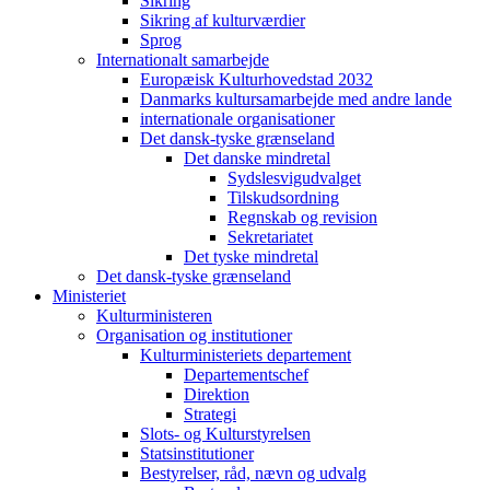
Sikring
Sikring af kulturværdier
Sprog
Internationalt samarbejde
Europæisk Kulturhovedstad 2032
Danmarks kultursamarbejde med andre lande
internationale organisationer
Det dansk-tyske grænseland
Det danske mindretal
Sydslesvigudvalget
Tilskudsordning
Regnskab og revision
Sekretariatet
Det tyske mindretal
Det dansk-tyske grænseland
Ministeriet
Kulturministeren
Organisation og institutioner
Kulturministeriets departement
Departementschef
Direktion
Strategi
Slots- og Kulturstyrelsen
Statsinstitutioner
Bestyrelser, råd, nævn og udvalg