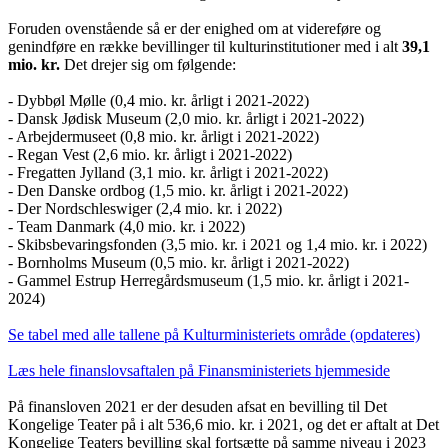
Foruden ovenstående så er der enighed om at videreføre og
genindføre en række bevillinger til kulturinstitutioner med i alt
39,1
mio. kr.
Det drejer sig om følgende:
- Dybbøl Mølle (0,4 mio. kr. årligt i 2021-2022)
- Dansk Jødisk Museum (2,0 mio. kr. årligt i 2021-2022)
- Arbejdermuseet (0,8 mio. kr. årligt i 2021-2022)
- Regan Vest (2,6 mio. kr. årligt i 2021-2022)
- Fregatten Jylland (3,1 mio. kr. årligt i 2021-2022)
- Den Danske ordbog (1,5 mio. kr. årligt i 2021-2022)
- Der Nordschleswiger (2,4 mio. kr. i 2022)
- Team Danmark (4,0 mio. kr. i 2022)
- Skibsbevaringsfonden (3,5 mio. kr. i 2021 og 1,4 mio. kr. i 2022)
- Bornholms Museum (0,5 mio. kr. årligt i 2021-2022)
- Gammel Estrup Herregårdsmuseum (1,5 mio. kr. årligt i 2021-
2024)
Se tabel med alle tallene på Kulturministeriets område (opdateres)
Læs hele finanslovsaftalen på Finansministeriets hjemmeside
På finansloven 2021 er der desuden afsat en bevilling til Det
Kongelige Teater på i alt 536,6 mio. kr. i 2021, og det er aftalt at Det
Kongelige Teaters bevilling skal fortsætte på samme niveau i 2023