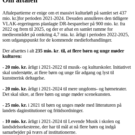
Aftalepartierne er enige om et massivt kulturløft på samlet set 437
mio. kr.]for perioden 2021-2024. Desuden annulleres den tidligere
VLAK-regeringens planlagte DR-besparelser på 900 mio. kr. fra
2022 og frem til 2025, og der er afsat en samlet ramme for
medieområdet på omkring 4,7 mia. kr. årligt i perioden 2022-2025,
som udgangspunkt for de kommende medieforhandlinger.
Der afsættes i alt
235 mio. kr
.
til, at flere børn og unge møder
kulturen:
-
20 mio. kr.
årligt i 2021-2022 til musik- og kulturskoler. Initiativet
skal understøtte, at flere børn og unge får adgang og lyst til
kunstnerisk deltagelse.
-
20 mio. kr.
årligt i 2021-2024 til mere ungdoms- og børneteater.
Det skal sikre, at flere børn og unge møder scenekunsten.
-
25 mio. kr.
i 2021 til børn og unges møde med litteraturen på
landets daginstitutioner og fritidsordninger.
-
10 mio. kr.
årligt i 2021-2024 til Levende Musik i skolen og
landsdelsorkestrene, der har til mål at nå flere børn og indgå
samarbejder på tværs af institutionerne.