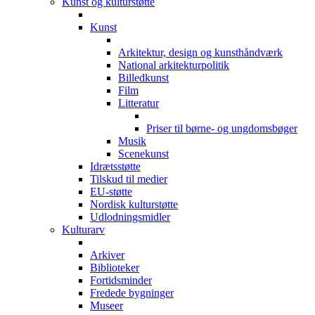
Kunst og kulturstøtte
Kunst
Arkitektur, design og kunsthåndværk
National arkitekturpolitik
Billedkunst
Film
Litteratur
Priser til børne- og ungdomsbøger
Musik
Scenekunst
Idrætsstøtte
Tilskud til medier
EU-støtte
Nordisk kulturstøtte
Udlodningsmidler
Kulturarv
Arkiver
Biblioteker
Fortidsminder
Fredede bygninger
Museer