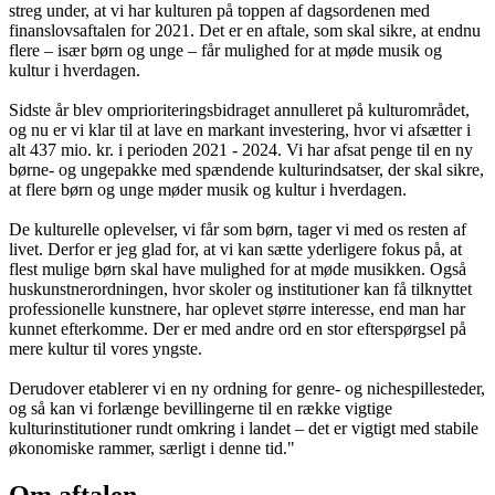
streg under, at vi har kulturen på toppen af dagsordenen med
finanslovsaftalen for 2021. Det er en aftale, som skal sikre, at endnu
flere – især børn og unge – får mulighed for at møde musik og
kultur i hverdagen.
Sidste år blev omprioriteringsbidraget annulleret på kulturområdet,
og nu er vi klar til at lave en markant investering, hvor vi afsætter i
alt 437 mio. kr. i perioden 2021 - 2024. Vi har afsat penge til en ny
børne- og ungepakke med spændende kulturindsatser, der skal sikre,
at flere børn og unge møder musik og kultur i hverdagen.
De kulturelle oplevelser, vi får som børn, tager vi med os resten af
livet. Derfor er jeg glad for, at vi kan sætte yderligere fokus på, at
flest mulige børn skal have mulighed for at møde musikken. Også
huskunstnerordningen, hvor skoler og institutioner kan få tilknyttet
professionelle kunstnere, har oplevet større interesse, end man har
kunnet efterkomme. Der er med andre ord en stor efterspørgsel på
mere kultur til vores yngste.
Derudover etablerer vi en ny ordning for genre- og nichespillesteder,
og så kan vi forlænge bevillingerne til en række vigtige
kulturinstitutioner rundt omkring i landet – det er vigtigt med stabile
økonomiske rammer, særligt i denne tid."
Om aftalen