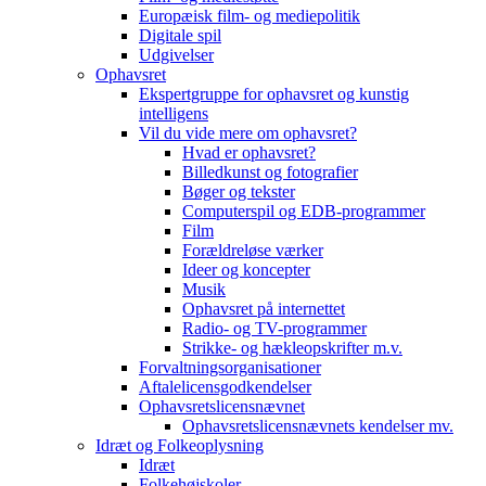
Europæisk film- og mediepolitik
Digitale spil
Udgivelser
Ophavsret
Ekspertgruppe for ophavsret og kunstig
intelligens
Vil du vide mere om ophavsret?
Hvad er ophavsret?
Billedkunst og fotografier
Bøger og tekster
Computerspil og EDB-programmer
Film
Forældreløse værker
Ideer og koncepter
Musik
Ophavsret på internettet
Radio- og TV-programmer
Strikke- og hækleopskrifter m.v.
Forvaltningsorganisationer
Aftalelicensgodkendelser
Ophavsretslicensnævnet
Ophavsretslicensnævnets kendelser mv.
Idræt og Folkeoplysning
Idræt
Folkehøjskoler