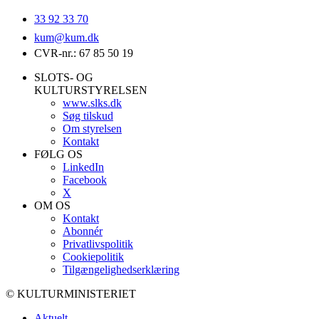
33 92 33 70
kum@
kum.dk
CVR-nr.: 67 85 50 19
SLOTS- OG
KULTURSTYRELSEN
www.slks.dk
Søg tilskud
Om styrelsen
Kontakt
FØLG OS
LinkedIn
Facebook
X
OM OS
Kontakt
Abonnér
Privatlivspolitik
Cookiepolitik
Tilgængelighedserklæring
© KULTURMINISTERIET
Aktuelt