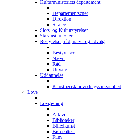
Kulturministeriets departement
Departementschef
Direktion
Strategi
Slots- og Kulturstyrelsen
Statsinstitutioner
Bestyrelser, råd, nævn og udvalg
Bestyrelser
Nævn
Råd
Udvalg
Uddannelse
Kunstnerisk udviklingsvirksomhed
Love
Lovgivning
Arkiver
Biblioteker
Billedkunst
Børneattest
Film