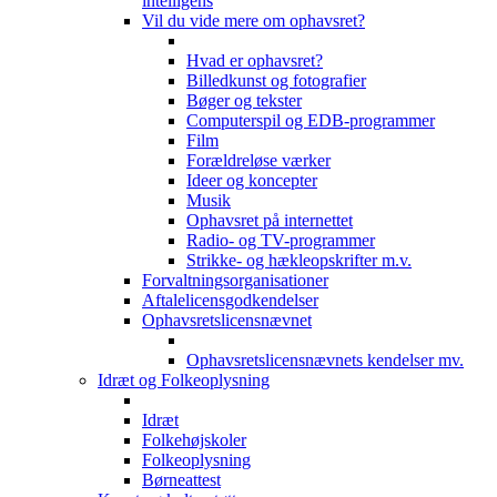
intelligens
Vil du vide mere om ophavsret?
Hvad er ophavsret?
Billedkunst og fotografier
Bøger og tekster
Computerspil og EDB-programmer
Film
Forældreløse værker
Ideer og koncepter
Musik
Ophavsret på internettet
Radio- og TV-programmer
Strikke- og hækleopskrifter m.v.
Forvaltningsorganisationer
Aftalelicensgodkendelser
Ophavsretslicensnævnet
Ophavsretslicensnævnets kendelser mv.
Idræt og Folkeoplysning
Idræt
Folkehøjskoler
Folkeoplysning
Børneattest