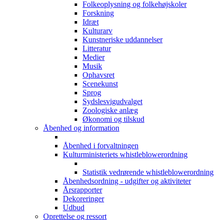
Folkeoplysning og folkehøjskoler
Forskning
Idræt
Kulturarv
Kunstneriske uddannelser
Litteratur
Medier
Musik
Ophavsret
Scenekunst
Sprog
Sydslesvigudvalget
Zoologiske anlæg
Økonomi og tilskud
Åbenhed og information
Åbenhed i forvaltningen
Kulturministeriets whistleblowerordning
Statistik vedrørende whistleblowerordning
Åbenhedsordning - udgifter og aktiviteter
Årsrapporter
Dekoreringer
Udbud
Oprettelse og ressort