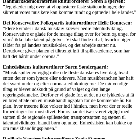
Danmarksdemokraternes kulturordfører Søren Espersen:
”Jeg glæder mig over, at vi opjusterer faste støtteordninger, der
sikrer at vores musikere kan komme rundt og optræde i hele landet.”
Det Konservative Folkepartis kulturordfører Helle Bonnesen:
”Flere kvinder i dansk musikliv kræver bedre talentudvikling.
Konservative er glade for de mange tiltag over for børn og unge, for
vi må ikke tabe talent på gulvet. Vi skal finde ud af, hvorfor piger
falder fra på landets musikskoler, og det arbejde starter nu.
Derudover giver planen et tiltrængt løft til spillestederne, som har
haft det hårdt under corona.”
Enhedslistens kulturordfører Søren Søndergaard:
”Musik spiller en vigtig rolle i de fleste danskeres hverdag, hvad
enten det er som lyttere eller udøvere. Men musikbranchen har haft
det svært under og efter corona-nedlukningerne. De nødvendige
tiltag er blevet udskudt på grund af valget og den lange
regeringsdannelse. Derfor er vi glade for, at det nu er lykkedes at få
en bred aftale om en musikhandlingsplan for de kommende år. En
plan, hvor træerne ikke vokser ind i himlen, men hvor der er reelle
forbedringer for musiklivet. For os har det især været vigtigt med
støtten til de regionale spillesteder, transportstøtten og støtten til
talentudviklingen blandt børn og unge. Enhedslisten kan bakke op
om musikhandlingsplanen.”
Radikale Venstres kulturordfører Zenia Stampe: