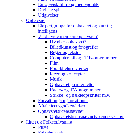
Europæisk film- og mediepolitik
Digitale spil
Udgivelser
Ophavsret
Ekspertgruppe for ophavsret og kunstig
intelligens
Vil du vide mere om ophavsret?
Hvad er ophavsret?
Billedkunst og fotografier
Bøger og tekster
Computerspil og EDB-programmer
Film
Forældreløse værker
Ideer og koncepter
Musik
Ophavsret på internettet
Radio- og TV-programmer
Strikke- og hækleopskrifter m.v.
Forvaltningsorganisationer
Aftalelicensgodkendelser
Ophavsretslicensnævnet
Ophavsretslicensnævnets kendelser mv.
Idræt og Folkeoplysning
Idræt
Folkehøjskoler