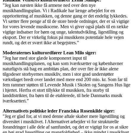
”Jeg kan næsten ikke få armene ned over den nye
musikhandlingsplan. Vi i Radikale har længe arbejdet for en
opprioritering af musikken, og denne gang er det endelig lykkedes.
Vi sætter flere penge af til de store brede ordninger, der er så vigtige
for vores levende musikscene. Men vi giver også plads til en række
vigtige indsatser for børn og unge, talentudvikling, ligestilling og
eksport. Der er virkelig fokus på musikkens potentiale hele vejen
rundt, og det er svært ikke at begejstres.”
Moderaternes kulturordfører Lean Milo siger:
”Jeg har med stor glæde komponeret input til
musikhandlingsplanen, og kan som iværksætter og københavner
naturligvis stå bag en ambitiøs plan, der over fire år ikke alene
tilgodeser storbyernes musikliv, men i stor grad understøtter
vækstlaget bredt over landet med mere end 200 mio. kr. Som far til
fem rammer støtten til Levende Musik i Skolen og Sangens Hus lige
i hjertet. Herfra et stort tillykke til musikken, fra storby til
landdistrikter, fra børn til de etablerede, til hele Danmarks musik
iværksætteri.”
Alternativets politiske leder Franciska Rosenkilde siger:
"Jeg er glad for, at vi med denne aftale skaber mere ligestilling og
diversitet i musiklivet. I Alternativet arbejder vi for strukturelle
forandringer i alle dele af samfundet, og det er vigtigt for os at sikre
en høj grad ligestilling og mangfoldighed – ikke mindst i musiklivet.