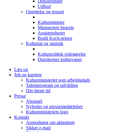
Dekoreringer
Udbud
Oprettelse og ressort
Kulturministre
Ministeriets historie
Assistenshuset
Bodil Koch-prisen
Kulturtal og statistik
Kulturpolitisk redegørelse
Danskernes kulturvaner
Læs op
Job og karriere
Kulturministeriet som arbejdsplads
Talentprogram og udvikling
Din første tid
Presse
Abonnér
Nyheder og pressemeddelelser
Kulturministeriets logo
Kontakt
Anmodning om aktindsigt
Sikker e-mail