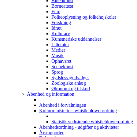
Billedkunst
Børneattest
Film
Folkeoplysning og folkehøjskoler
Forskning
Idræt
Kulturarv
Kunstneriske uddannelser
Litteratur
Medier
Musik
Ophavsret
Scenekunst
Sprog
Sydslesvigudvalget
Zoologiske anlæg
Økonomi og tilskud
Åbenhed og information
Åbenhed i forvaltningen
Kulturministeriets whistleblowerordning
Statistik vedrørende whistleblowerordning
Åbenhedsordning - udgifter og aktiviteter
Årsrapporter