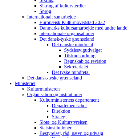
Sikring
Sikring af kulturværdier
Sprog
Internationalt samarbejde
Europæisk Kulturhovedstad 2032
Danmarks kultursamarbejde med andre lande
internationale organisationer
Det dansk-tyske grænseland
Det danske mindretal
Sydslesvigudvalget
Tilskudsordning
Regnskab og revision
Sekretariatet
Det tyske mindretal
Det dansk-tyske grænseland
Ministeriet
Kulturministeren
Organisation og institutioner
Kulturministeriets departement
Departementschef
Direktion
Strategi
Slots- og Kulturstyrelsen
Statsinstitutioner
Bestyrelser, råd, nævn og udvalg