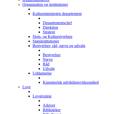
Organisation og institutioner
Kulturministeriets departement
Departementschef
Direktion
Strategi
Slots- og Kulturstyrelsen
Statsinstitutioner
Bestyrelser, råd, nævn og udvalg
Bestyrelser
Nævn
Råd
Udvalg
Uddannelse
Kunstnerisk udviklingsvirksomhed
Love
Lovgivning
Arkiver
Biblioteker