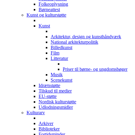
Folkeoplysning
Børneattest
Kunst og kulturstøtte
Kunst
Arkitektur, design og kunsthåndværk
National arkitekturpolitik
Billedkunst
Film
Litteratur
Priser til børne- og ungdomsbøger
Musik
Scenekunst
Idrætsstøtte
Tilskud til medier
EU-støtte
Nordisk kulturstøtte
Udlodningsmidler
Kulturarv
Arkiver
Biblioteker
Fortidsminder