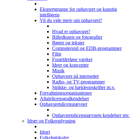
Ekspertgruppe for ophavsret og kunstig
intelligens
Vil du vide mere om ophavsret?
Hvad er ophavsret?
Billedkunst og fotografier
Bøger og tekster
Computerspil og EDB-programmer
Film
Forældreløse værker
Ideer og koncepter
Musik
Ophavsret på internettet
Radio- og TV-programmer
Strikke- og hækleopskrifter m.v.
Forvaltningsorganisationer
Aftalelicensgodkendelser
Ophavsretslicensnævnet
Ophavsretslicensnævnets kendelser mv.
Idræt og Folkeoplysning
Idræt
Folkehøjskoler