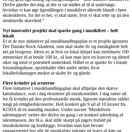
Derfor glæder det mig, at der er sat midler af til at undersøge,
hvordan vi kan øge ligestillingen i musiklivet allerede blandt i børn
skolealderen, for det er her, vi skal starte, hvis vi skal rette op på den
strukturelle skævhed."
Nyt innovativt projekt skal sparke gang i musiklivet – helt
lokalt
Et af de nye initiativer på musikhandlingsplan er et projekt igennem
Det Danske Rock Akademi, som skal skabe liv og musikglæde helt
tæt på borgerne. Ideen er, at hvis en lokal ildsjæl kan mobilisere 100
mennesker til at betale 100 kr., så kan man lave en koncert og tilmed
sikre sig mod et potentielt underskud. Håbet er at sparke liv i lokale
forsamlingshuse, sportshaller eller andre steder, hvor
lokalbefolkningen ønsker at skabe liv og glæde.
Flere kvinder på scenerne
Flere initiativer i musikhandlingsplan skal afhjælpe den skæve
kønsbalance, som i dag eksisterer på musikområdet. I dag satser alt
for få kvinder på den professionelle musik, ligesom mændene sidder
tungt på rettighedskronerne. Helt konkret går 9 ud af 10 kroner fra
KODA til en mandlig musiker. Under navnet ’Musiklivets
talentrapport’ sættes der derfor nu gang i en konkret udredning af
talentmassen, der bl.a. skal stille skarpt på pigers frafald på
musikskolerne og kortlægge, hvordan man kan bevare
engagementet hos alle de musikalske talenter på tværs af køn og