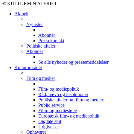
© KULTURMINISTERIET
Aktuelt
Nyheder
Abonnér
Pressekontakt
Politiske aftaler
Abonnér
Se alle nyheder og pressemeddelelser
Kulturområder
Film og medier
Film- og mediepolitik
Råd, nævn og institutioner
Politiske aftaler om film og medier
Public service
Film- og mediestøtte
Europæisk film- og mediepolitik
Digitale spil
Udgivelser
Ophavsret