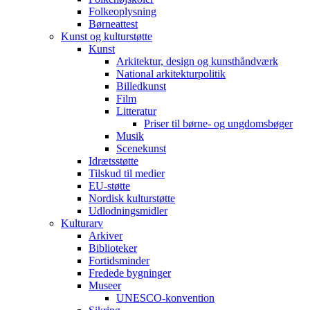
Folkeoplysning
Børneattest
Kunst og kulturstøtte
Kunst
Arkitektur, design og kunsthåndværk
National arkitekturpolitik
Billedkunst
Film
Litteratur
Priser til børne- og ungdomsbøger
Musik
Scenekunst
Idrætsstøtte
Tilskud til medier
EU-støtte
Nordisk kulturstøtte
Udlodningsmidler
Kulturarv
Arkiver
Biblioteker
Fortidsminder
Fredede bygninger
Museer
UNESCO-konvention