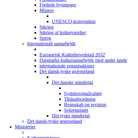
Fredede bygninger
Museer
UNESCO-konvention
Sikring
Sikring af kulturværdier
Sprog
Internationalt samarbejde
Europæisk Kulturhovedstad 2032
Danmarks kultursamarbejde med andre lande
internationale organisationer
Det dansk-tyske grænseland
Det danske mindretal
Sydslesvigudvalget
Tilskudsordning
Regnskab og revision
Sekretariatet
Det tyske mindretal
Det dansk-tyske grænseland
Ministeriet
Kulturministeren