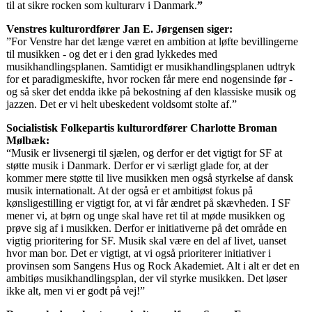
til at sikre rocken som kulturarv i Danmark.
”
Venstres kulturordfører Jan E. Jørgensen siger:
”For Venstre har det længe været en ambition at løfte bevillingerne
til musikken - og det er i den grad lykkedes med
musikhandlingsplanen. Samtidigt er musikhandlingsplanen udtryk
for et paradigmeskifte, hvor rocken får mere end nogensinde før -
og så sker det endda ikke på bekostning af den klassiske musik og
jazzen. Det er vi helt ubeskedent voldsomt stolte af.”
Socialistisk Folkepartis kulturordfører Charlotte Broman
Mølbæk:
“Musik er livsenergi til sjælen, og derfor er det vigtigt for SF at
støtte musik i Danmark. Derfor er vi særligt glade for, at der
kommer mere støtte til live musikken men også styrkelse af dansk
musik internationalt. At der også er et ambitiøst fokus på
kønsligestilling er vigtigt for, at vi får ændret på skævheden. I SF
mener vi, at børn og unge skal have ret til at møde musikken og
prøve sig af i musikken. Derfor er initiativerne på det område en
vigtig prioritering for SF. Musik skal være en del af livet, uanset
hvor man bor. Det er vigtigt, at vi også prioriterer initiativer i
provinsen som Sangens Hus og Rock Akademiet. Alt i alt er det en
ambitiøs musikhandlingsplan, der vil styrke musikken. Det løser
ikke alt, men vi er godt på vej!”