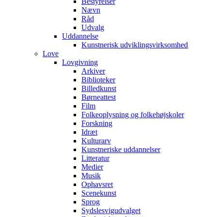
Bestyrelser
Nævn
Råd
Udvalg
Uddannelse
Kunstnerisk udviklingsvirksomhed
Love
Lovgivning
Arkiver
Biblioteker
Billedkunst
Børneattest
Film
Folkeoplysning og folkehøjskoler
Forskning
Idræt
Kulturarv
Kunstneriske uddannelser
Litteratur
Medier
Musik
Ophavsret
Scenekunst
Sprog
Sydslesvigudvalget