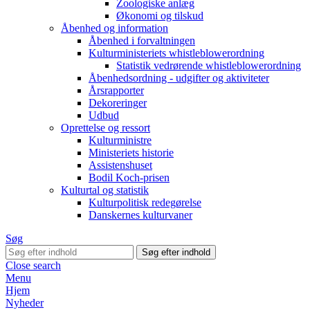
Zoologiske anlæg
Økonomi og tilskud
Åbenhed og information
Åbenhed i forvaltningen
Kulturministeriets whistleblowerordning
Statistik vedrørende whistleblowerordning
Åbenhedsordning - udgifter og aktiviteter
Årsrapporter
Dekoreringer
Udbud
Oprettelse og ressort
Kulturministre
Ministeriets historie
Assistenshuset
Bodil Koch-prisen
Kulturtal og statistik
Kulturpolitisk redegørelse
Danskernes kulturvaner
Søg
Close search
Menu
Hjem
Nyheder