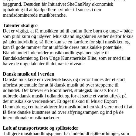
baggrund. Desuden får Initiativet SheCanPlay økonomisk
opbakning til at hjælpe flere kvinder til succes i den
mandsdominerede musikbranche.
Talenter skal gro
Det er vigtigt, at få musikken ud til endnu flere børn og unge – både
som publikum og udøver. Musikhandlingsplanen sætter derfor fokus
på talentudvikling, så flere kan se en karriere for sig i musikken og
kan få gode rammer for at udfolde deres musikalske potentiale.
Blandt andet indeholder musikhandlingsplanen støtte til
Bandakademiet og Den Unge Kunstneriske Elite, som er med til at
hæve de unge talenter til det næste niveau.
Dansk musik ud i verden
Danske musikere er i verdensklasse, og derfor findes der et stort
uforløst potentiale for at få dansk musik ud over stepperne til
udlandet. Det kræver en koordineret, strategisk indsats for at
udbrede dansk musik i udlandet og for at sætte et varigt aftryk på
det musikalske verdenskort. Et øget tilskud til Music Export
Denmark og centrale aktører fra musikbranchen skal være med til at
få flere danske kunstnere ud over affyringsrampen og ind på de
internationale musikmarkeder.
Løft af transportstøtte og spillesteder
Tidligere musikhandlingsplaner har indeholdt støtteordninger, som