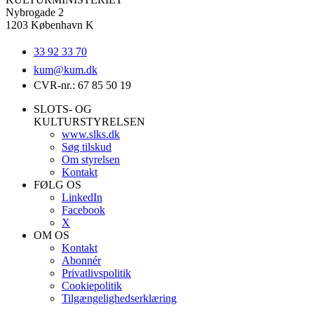
Nybrogade 2
1203 København K
33 92 33 70
kum@
kum.dk
CVR-nr.: 67 85 50 19
SLOTS- OG
KULTURSTYRELSEN
www.slks.dk
Søg tilskud
Om styrelsen
Kontakt
FØLG OS
LinkedIn
Facebook
X
OM OS
Kontakt
Abonnér
Privatlivspolitik
Cookiepolitik
Tilgængelighedserklæring