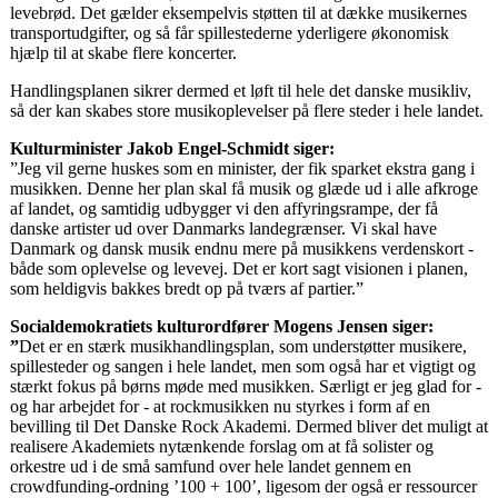
levebrød. Det gælder eksempelvis støtten til at dække musikernes
transportudgifter, og så får spillestederne yderligere økonomisk
hjælp til at skabe flere koncerter.
Handlingsplanen sikrer dermed et løft til hele det danske musikliv,
så der kan skabes store musikoplevelser på flere steder i hele landet.
Kulturminister Jakob Engel-Schmidt siger:
”Jeg vil gerne huskes som en minister, der fik sparket ekstra gang i
musikken. Denne her plan skal få musik og glæde ud i alle afkroge
af landet, og samtidig udbygger vi den affyringsrampe, der få
danske artister ud over Danmarks landegrænser. Vi skal have
Danmark og dansk musik endnu mere på musikkens verdenskort -
både som oplevelse og levevej. Det er kort sagt visionen i planen,
som heldigvis bakkes bredt op på tværs af partier.”
Socialdemokratiets kulturordfører Mogens Jensen siger:
”
Det er en stærk musikhandlingsplan, som understøtter musikere,
spillesteder og sangen i hele landet, men som også har et vigtigt og
stærkt fokus på børns møde med musikken. Særligt er jeg glad for -
og har arbejdet for - at rockmusikken nu styrkes i form af en
bevilling til Det Danske Rock Akademi. Dermed bliver det muligt at
realisere Akademiets nytænkende forslag om at få solister og
orkestre ud i de små samfund over hele landet gennem en
crowdfunding-ordning ’100 + 100’, ligesom der også er ressourcer