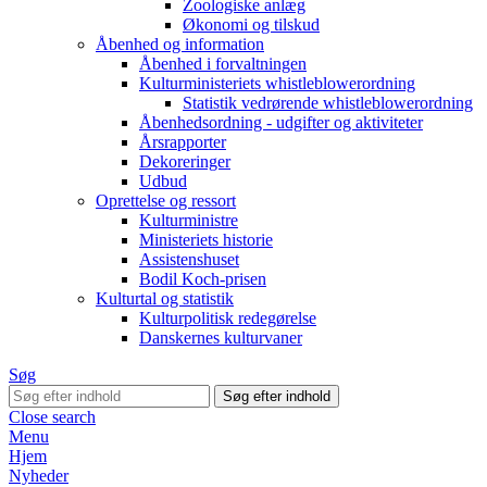
Zoologiske anlæg
Økonomi og tilskud
Åbenhed og information
Åbenhed i forvaltningen
Kulturministeriets whistleblowerordning
Statistik vedrørende whistleblowerordning
Åbenhedsordning - udgifter og aktiviteter
Årsrapporter
Dekoreringer
Udbud
Oprettelse og ressort
Kulturministre
Ministeriets historie
Assistenshuset
Bodil Koch-prisen
Kulturtal og statistik
Kulturpolitisk redegørelse
Danskernes kulturvaner
Søg
Close search
Menu
Hjem
Nyheder