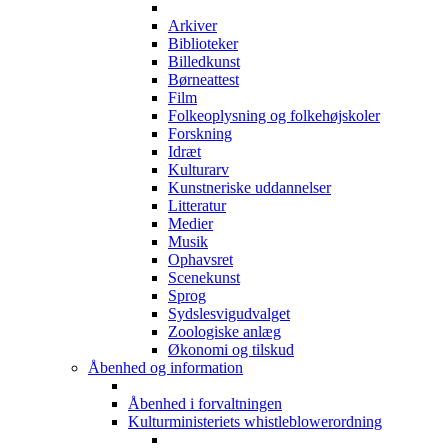
Arkiver
Biblioteker
Billedkunst
Børneattest
Film
Folkeoplysning og folkehøjskoler
Forskning
Idræt
Kulturarv
Kunstneriske uddannelser
Litteratur
Medier
Musik
Ophavsret
Scenekunst
Sprog
Sydslesvigudvalget
Zoologiske anlæg
Økonomi og tilskud
Åbenhed og information
Åbenhed i forvaltningen
Kulturministeriets whistleblowerordning