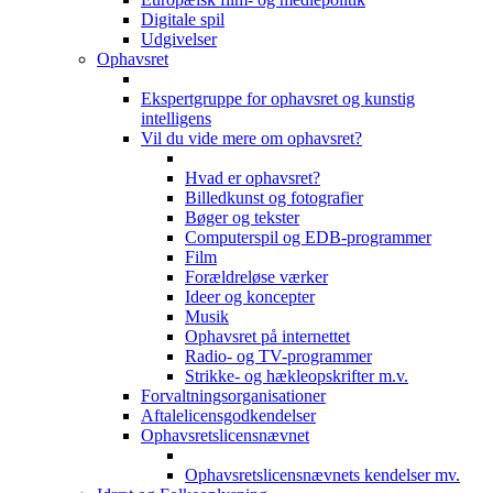
Digitale spil
Udgivelser
Ophavsret
Ekspertgruppe for ophavsret og kunstig
intelligens
Vil du vide mere om ophavsret?
Hvad er ophavsret?
Billedkunst og fotografier
Bøger og tekster
Computerspil og EDB-programmer
Film
Forældreløse værker
Ideer og koncepter
Musik
Ophavsret på internettet
Radio- og TV-programmer
Strikke- og hækleopskrifter m.v.
Forvaltningsorganisationer
Aftalelicensgodkendelser
Ophavsretslicensnævnet
Ophavsretslicensnævnets kendelser mv.