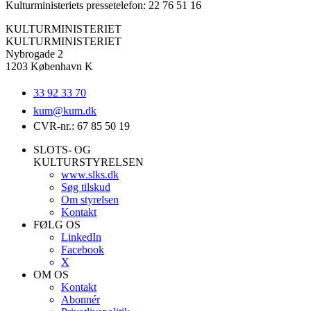
Kulturministeriets pressetelefon: 22 76 51 16
KULTURMINISTERIET
KULTURMINISTERIET
Nybrogade 2
1203 København K
33 92 33 70
kum@
kum.dk
CVR-nr.: 67 85 50 19
SLOTS- OG
KULTURSTYRELSEN
www.slks.dk
Søg tilskud
Om styrelsen
Kontakt
FØLG OS
LinkedIn
Facebook
X
OM OS
Kontakt
Abonnér