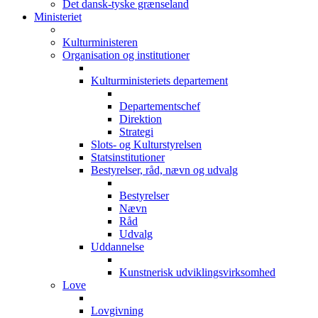
Det dansk-tyske grænseland
Ministeriet
Kulturministeren
Organisation og institutioner
Kulturministeriets departement
Departementschef
Direktion
Strategi
Slots- og Kulturstyrelsen
Statsinstitutioner
Bestyrelser, råd, nævn og udvalg
Bestyrelser
Nævn
Råd
Udvalg
Uddannelse
Kunstnerisk udviklingsvirksomhed
Love
Lovgivning