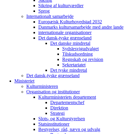
Sikring
Sikring af kulturværdier
Sprog
Internationalt samarbejde
Europæisk Kulturhovedstad 2032
Danmarks kultursamarbejde med andre lande
internationale organisationer
Det dansk-tyske grænseland
Det danske mindretal
Sydslesvigudvalget
Tilskudsordning
Regnskab og revision
Sekretariatet
Det tyske mindretal
Det dansk-tyske grænseland
Ministeriet
Kulturministeren
Organisation og institutioner
Kulturministeriets departement
Departementschef
Direktion
Strategi
Slots- og Kulturstyrelsen
Statsinstitutioner
Bestyrelser, råd, nævn og udvalg