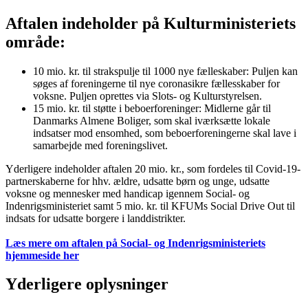
Aftalen indeholder på Kulturministeriets
område:
10 mio. kr. til strakspulje til 1000 nye fælleskaber: Puljen kan
søges af foreningerne til nye coronasikre fællesskaber for
voksne. Puljen oprettes via Slots- og Kulturstyrelsen.
15 mio. kr. til støtte i beboerforeninger: Midlerne går til
Danmarks Almene Boliger, som skal iværksætte lokale
indsatser mod ensomhed, som beboerforeningerne skal lave i
samarbejde med foreningslivet.
Yderligere indeholder aftalen 20 mio. kr., som fordeles til Covid-19-
partnerskaberne for hhv. ældre, udsatte børn og unge, udsatte
voksne og mennesker med handicap igennem Social- og
Indenrigsministeriet samt 5 mio. kr. til KFUMs Social Drive Out til
indsats for udsatte borgere i landdistrikter.
Læs mere om aftalen på Social- og Indenrigsministeriets
hjemmeside her
Yderligere oplysninger