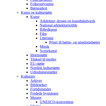
Folkeoplysning
Børneattest
Kunst og kulturstøtte
Kunst
Arkitektur, design og kunsthåndværk
National arkitekturpolitik
Billedkunst
Film
Litteratur
Priser til børne- og ungdomsbøger
Musik
Scenekunst
Idrætsstøtte
Tilskud til medier
EU-støtte
Nordisk kulturstøtte
Udlodningsmidler
Kulturarv
Arkiver
Biblioteker
Fortidsminder
Fredede bygninger
Museer
UNESCO-konvention