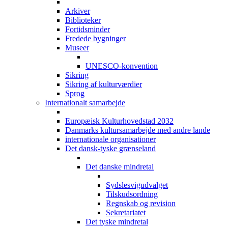
Arkiver
Biblioteker
Fortidsminder
Fredede bygninger
Museer
UNESCO-konvention
Sikring
Sikring af kulturværdier
Sprog
Internationalt samarbejde
Europæisk Kulturhovedstad 2032
Danmarks kultursamarbejde med andre lande
internationale organisationer
Det dansk-tyske grænseland
Det danske mindretal
Sydslesvigudvalget
Tilskudsordning
Regnskab og revision
Sekretariatet
Det tyske mindretal