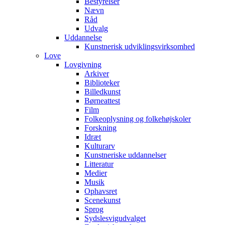
Bestyrelser
Nævn
Råd
Udvalg
Uddannelse
Kunstnerisk udviklingsvirksomhed
Love
Lovgivning
Arkiver
Biblioteker
Billedkunst
Børneattest
Film
Folkeoplysning og folkehøjskoler
Forskning
Idræt
Kulturarv
Kunstneriske uddannelser
Litteratur
Medier
Musik
Ophavsret
Scenekunst
Sprog
Sydslesvigudvalget