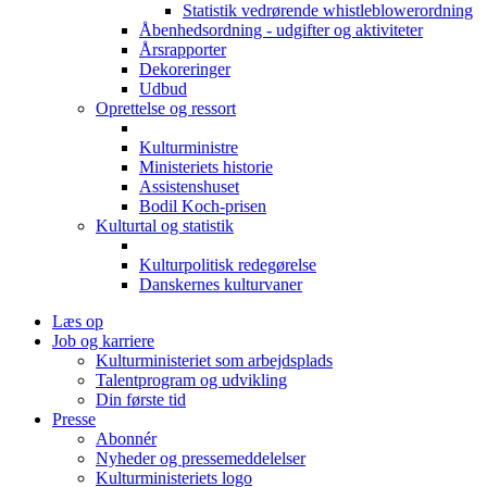
Statistik vedrørende whistleblowerordning
Åbenhedsordning - udgifter og aktiviteter
Årsrapporter
Dekoreringer
Udbud
Oprettelse og ressort
Kulturministre
Ministeriets historie
Assistenshuset
Bodil Koch-prisen
Kulturtal og statistik
Kulturpolitisk redegørelse
Danskernes kulturvaner
Læs op
Job og karriere
Kulturministeriet som arbejdsplads
Talentprogram og udvikling
Din første tid
Presse
Abonnér
Nyheder og pressemeddelelser
Kulturministeriets logo