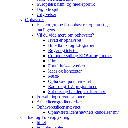
Europæisk film- og mediepolitik
Digitale spil
Udgivelser
Ophavsret
Ekspertgruppe for ophavsret og kunstig
intelligens
Vil du vide mere om ophavsret?
Hvad er ophavsret?
Billedkunst og fotografier
Bøger og tekster
Computerspil og EDB-programmer
Film
Forældreløse værker
Ideer og koncepter
Musik
Ophavsret på internettet
Radio- og TV-programmer
Strikke- og hækleopskrifter m.v.
Forvaltningsorganisationer
Aftalelicensgodkendelser
Ophavsretslicensnævnet
Ophavsretslicensnævnets kendelser mv.
Idræt og Folkeoplysning
Idræt
Folkehøjskoler