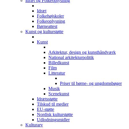
Idræt og Folkeoplysning
Idræt
Folkehøjskoler
Folkeoplysning
Børneattest
Kunst og kulturstøtte
Kunst
Arkitektur, design og kunsthåndværk
National arkitekturpolitik
Billedkunst
Film
Litteratur
Priser til børne- og ungdomsbøger
Musik
Scenekunst
Idrætsstøtte
Tilskud til medier
EU-støtte
Nordisk kulturstøtte
Udlodningsmidler
Kulturarv