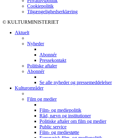
Privatlivspolitik
Cookiepolitik
Tilgængelighedserklæring
© KULTURMINISTERIET
Aktuelt
Nyheder
Abonnér
Pressekontakt
Politiske aftaler
Abonnér
Se alle nyheder og pressemeddelelser
Kulturområder
Film og medier
Film- og mediepolitik
Råd, nævn og institutioner
Politiske aftaler om film og medier
Public service
Film- og mediestøtte
Europæisk film- og mediepolitik