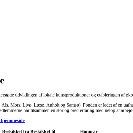
e
erstøtte udviklingen af lokale kunstproduktioner og etableringen af ø
 Als, Mors, Livø, Læsø, Anholt og Samsø). Fonden er ledet af en uaf
dlemmerne har tilsammen en stor og bred erfaring med netop at arbejde 
s hjemmeside
Beskikket fra
Beskikket til
Honorar