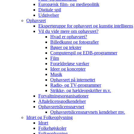
Europæisk film- og mediepolitik
Digitale spil
Udgivelser
Ophavsret
Ekspertgruppe for ophavsret og kunstig intelligens
Vil du vide mere om ophavsret?
Hvad er ophavsret?
Billedkunst og fotografier
Bøger og tekster
Computerspil og EDB-programmer
Film
Forældreløse værker
Ideer og koncepter
Musik
Ophavsret på internettet
Radio- og TV-programmer
Strikke- og hækleopskrifter m.v.
Forvaltningsorganisationer
Aftalelicensgodkendelser
Ophavsretslicensnævnet
Ophavsretslicensnævnets kendelser mv.
Idræt og Folkeoplysning
Idræt
Folkehøjskoler
Folkeoplysning