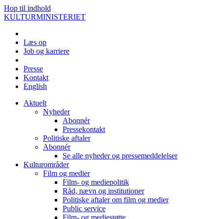
Hop til indhold
KULTURMINISTERIET
Læs op
Job og karriere
Presse
Kontakt
English
Aktuelt
Nyheder
Abonnér
Pressekontakt
Politiske aftaler
Abonnér
Se alle nyheder og pressemeddelelser
Kulturområder
Film og medier
Film- og mediepolitik
Råd, nævn og institutioner
Politiske aftaler om film og medier
Public service
Film- og mediestøtte