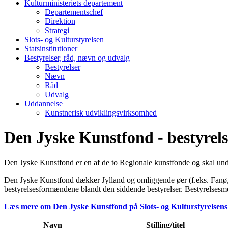
Kulturministeriets departement
Departementschef
Direktion
Strategi
Slots- og Kulturstyrelsen
Statsinstitutioner
Bestyrelser, råd, nævn og udvalg
Bestyrelser
Nævn
Råd
Udvalg
Uddannelse
Kunstnerisk udviklingsvirksomhed
Den Jyske Kunstfond - bestyrels
Den Jyske Kunstfond er en af de to Regionale kunstfonde og skal und
Den Jyske Kunstfond dækker Jylland og omliggende øer (f.eks. Fanø,
bestyrelsesformændene blandt den siddende bestyrelser. Bestyrelsesme
Læs mere om Den Jyske Kunstfond på Slots- og Kulturstyrelsen
Navn
Stilling/titel