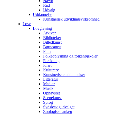
Nævn
Råd
Udvalg
Uddannelse
Kunstnerisk udviklingsvirksomhed
Love
Lovgivning
Arkiver
Biblioteker
Billedkunst
Børneattest
Film
Folkeoplysning og folkehøjskoler
Forskning
Idræt
Kulturarv
Kunstneriske uddannelser
Litteratur
Medier
Musik
Ophavsret
Scenekunst
Sprog
Sydslesvigudvalget
Zoologiske anlæg