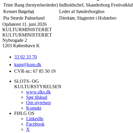
Trine Bang (bestyrelsesleder)
Indholdschef, Skanderborg Festivalklu
Kennet Bøgehøj
Leder af Sønderborghus
Pia Stræde Palmelund
Direktør, Slagteriet i Holstebro
Opdateret 11. juni 2026
KULTURMINISTERIET
KULTURMINISTERIET
Nybrogade 2
1203 København K
33 92 33 70
kum@
kum.dk
CVR-nr.: 67 85 50 19
SLOTS- OG
KULTURSTYRELSEN
www.slks.dk
Søg tilskud
Om styrelsen
Kontakt
FØLG OS
LinkedIn
Facebook
X