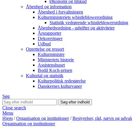
Økonomi og tilskud
Åbenhed og information
Åbenhed i forvaltningen
Kulturministeriets whistleblowerordning
Statistik vedrørende whistleblowerordning
Åbenhedsordning - udgifter og aktiviteter
Årsrapporter
Dekoreringer
Udbud
Oprettelse og ressort
Kulturministre
Ministeriets historie
Assistenshuset
Bodil Koch-prisen
Kulturtal og statistik
Kulturpolitisk redegørelse
Danskernes kulturvaner
Søg
Close search
Menu
Hjem
/
Organisation og institutioner
/
Bestyrelser, råd, nævn og udval
Organisation og institutioner