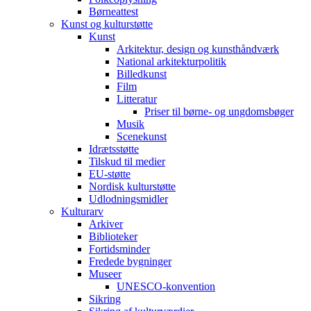
Børneattest
Kunst og kulturstøtte
Kunst
Arkitektur, design og kunsthåndværk
National arkitekturpolitik
Billedkunst
Film
Litteratur
Priser til børne- og ungdomsbøger
Musik
Scenekunst
Idrætsstøtte
Tilskud til medier
EU-støtte
Nordisk kulturstøtte
Udlodningsmidler
Kulturarv
Arkiver
Biblioteker
Fortidsminder
Fredede bygninger
Museer
UNESCO-konvention
Sikring