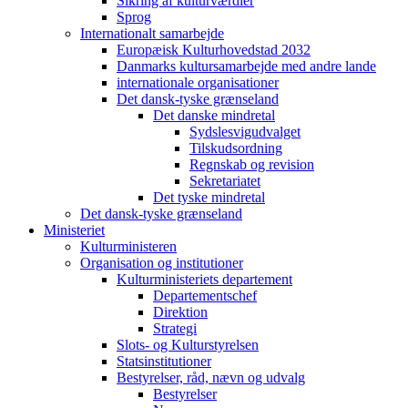
Sikring af kulturværdier
Sprog
Internationalt samarbejde
Europæisk Kulturhovedstad 2032
Danmarks kultursamarbejde med andre lande
internationale organisationer
Det dansk-tyske grænseland
Det danske mindretal
Sydslesvigudvalget
Tilskudsordning
Regnskab og revision
Sekretariatet
Det tyske mindretal
Det dansk-tyske grænseland
Ministeriet
Kulturministeren
Organisation og institutioner
Kulturministeriets departement
Departementschef
Direktion
Strategi
Slots- og Kulturstyrelsen
Statsinstitutioner
Bestyrelser, råd, nævn og udvalg
Bestyrelser