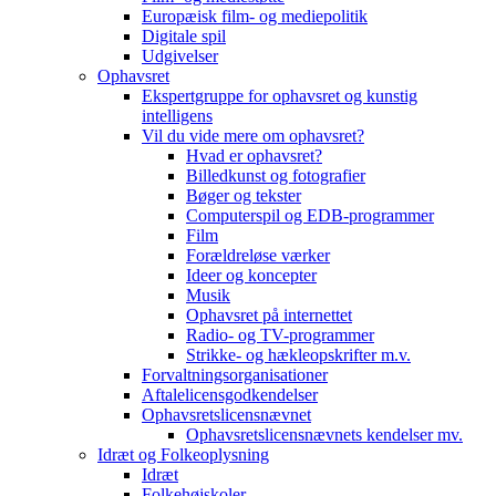
Europæisk film- og mediepolitik
Digitale spil
Udgivelser
Ophavsret
Ekspertgruppe for ophavsret og kunstig
intelligens
Vil du vide mere om ophavsret?
Hvad er ophavsret?
Billedkunst og fotografier
Bøger og tekster
Computerspil og EDB-programmer
Film
Forældreløse værker
Ideer og koncepter
Musik
Ophavsret på internettet
Radio- og TV-programmer
Strikke- og hækleopskrifter m.v.
Forvaltningsorganisationer
Aftalelicensgodkendelser
Ophavsretslicensnævnet
Ophavsretslicensnævnets kendelser mv.
Idræt og Folkeoplysning
Idræt
Folkehøjskoler