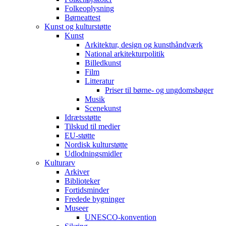
Folkeoplysning
Børneattest
Kunst og kulturstøtte
Kunst
Arkitektur, design og kunsthåndværk
National arkitekturpolitik
Billedkunst
Film
Litteratur
Priser til børne- og ungdomsbøger
Musik
Scenekunst
Idrætsstøtte
Tilskud til medier
EU-støtte
Nordisk kulturstøtte
Udlodningsmidler
Kulturarv
Arkiver
Biblioteker
Fortidsminder
Fredede bygninger
Museer
UNESCO-konvention