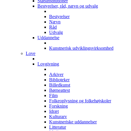
Statsinstitutioner
Bestyrelser, råd, nævn og udvalg
Bestyrelser
Nævn
Råd
Udvalg
Uddannelse
Kunstnerisk udviklingsvirksomhed
Love
Lovgivning
Arkiver
Biblioteker
Billedkunst
Børneattest
Film
Folkeoplysning og folkehøjskoler
Forskning
Idræt
Kulturarv
Kunstneriske uddannelser
Litteratur