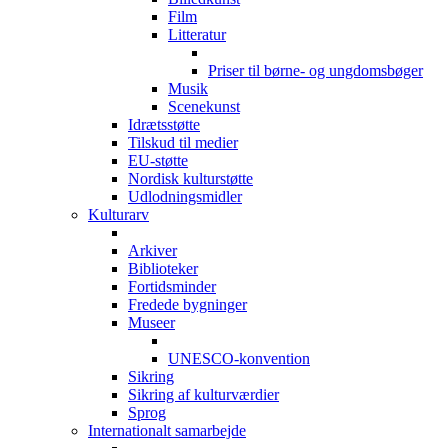
Film
Litteratur
Priser til børne- og ungdomsbøger
Musik
Scenekunst
Idrætsstøtte
Tilskud til medier
EU-støtte
Nordisk kulturstøtte
Udlodningsmidler
Kulturarv
Arkiver
Biblioteker
Fortidsminder
Fredede bygninger
Museer
UNESCO-konvention
Sikring
Sikring af kulturværdier
Sprog
Internationalt samarbejde