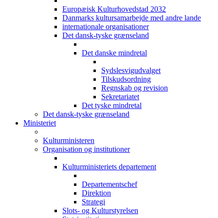
Europæisk Kulturhovedstad 2032
Danmarks kultursamarbejde med andre lande
internationale organisationer
Det dansk-tyske grænseland
Det danske mindretal
Sydslesvigudvalget
Tilskudsordning
Regnskab og revision
Sekretariatet
Det tyske mindretal
Det dansk-tyske grænseland
Ministeriet
Kulturministeren
Organisation og institutioner
Kulturministeriets departement
Departementschef
Direktion
Strategi
Slots- og Kulturstyrelsen