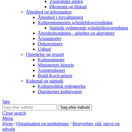
Zoologiske anlæg
Økonomi og tilskud
Åbenhed og information
Åbenhed i forvaltningen
Kulturministeriets whistleblowerordning
Statistik vedrørende whistleblowerordning
Åbenhedsordning - udgifter og aktiviteter
Årsrapporter
Dekoreringer
Udbud
Oprettelse og ressort
Kulturministre
Ministeriets historie
Assistenshuset
Bodil Koch-prisen
Kulturtal og statistik
Kulturpolitisk redegørelse
Danskernes kulturvaner
Søg
Close search
Menu
Hjem
/
Organisation og institutioner
/
Bestyrelser, råd, nævn og
udvalg