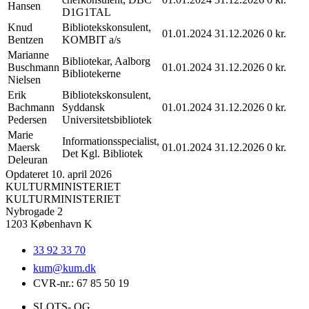
Hansen
D1G1TAL
Knud
Bibliotekskonsulent,
01.01.2024
31.12.2026
0 kr.
Bentzen
KOMBIT a/s
Marianne
Bibliotekar, Aalborg
Buschmann
01.01.2024
31.12.2026
0 kr.
Bibliotekerne
Nielsen
Erik
Bibliotekskonsulent,
Bachmann
Syddansk
01.01.2024
31.12.2026
0 kr.
Pedersen
Universitetsbibliotek
Marie
Informationsspecialist,
Maersk
01.01.2024
31.12.2026
0 kr.
Det Kgl. Bibliotek
Deleuran
Opdateret 10. april 2026
KULTURMINISTERIET
KULTURMINISTERIET
Nybrogade 2
1203 København K
33 92 33 70
kum@
kum.dk
CVR-nr.: 67 85 50 19
SLOTS- OG