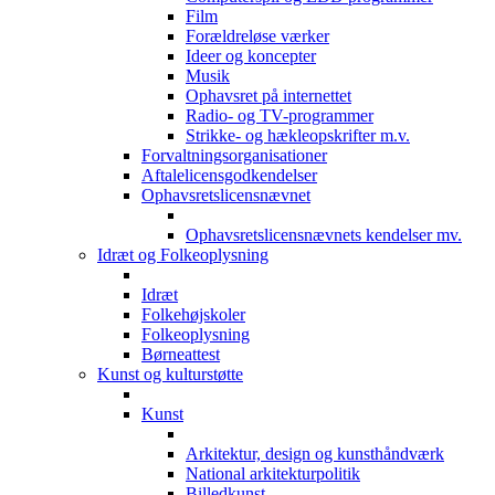
Film
Forældreløse værker
Ideer og koncepter
Musik
Ophavsret på internettet
Radio- og TV-programmer
Strikke- og hækleopskrifter m.v.
Forvaltningsorganisationer
Aftalelicensgodkendelser
Ophavsretslicensnævnet
Ophavsretslicensnævnets kendelser mv.
Idræt og Folkeoplysning
Idræt
Folkehøjskoler
Folkeoplysning
Børneattest
Kunst og kulturstøtte
Kunst
Arkitektur, design og kunsthåndværk
National arkitekturpolitik
Billedkunst