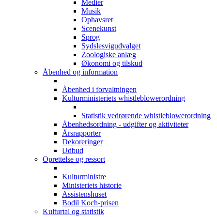
Medier
Musik
Ophavsret
Scenekunst
Sprog
Sydslesvigudvalget
Zoologiske anlæg
Økonomi og tilskud
Åbenhed og information
Åbenhed i forvaltningen
Kulturministeriets whistleblowerordning
Statistik vedrørende whistleblowerordning
Åbenhedsordning - udgifter og aktiviteter
Årsrapporter
Dekoreringer
Udbud
Oprettelse og ressort
Kulturministre
Ministeriets historie
Assistenshuset
Bodil Koch-prisen
Kulturtal og statistik