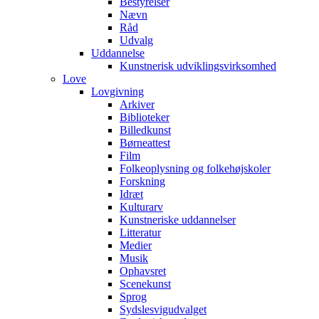
Bestyrelser
Nævn
Råd
Udvalg
Uddannelse
Kunstnerisk udviklingsvirksomhed
Love
Lovgivning
Arkiver
Biblioteker
Billedkunst
Børneattest
Film
Folkeoplysning og folkehøjskoler
Forskning
Idræt
Kulturarv
Kunstneriske uddannelser
Litteratur
Medier
Musik
Ophavsret
Scenekunst
Sprog
Sydslesvigudvalget