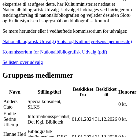
ekspertise til at afgøre dette, har Kulturministeriet nedsat et
Nationalbibliografisk Udvalg. Udvalget inddrages ved høringer om
ændringsforslag til nationalbibliografien og vejleder desuden Slots-
og Kulturstyrelsen i spørgsmål om bibliografisk kontrol.
Se mere herunder eller i vedhæftede kommissorium for udvalget:
Nationalbiografisk Udvalg (Slots- og Kulturstyrelsens hjemmeside)
Kommissorium for Nationalbibliografisk Udvalg (pdf)
Se listen over udvalg
Gruppens medlemmer
Beskikket
Beskikket
Navn
Stilling/titel
Honorar
fra
til
Anders
Specialkonsulent,
0 kr.
Cato
SLKS
Emilie
Informationsspecialist,
Sørine
01.01.2024
31.12.2026
0 kr.
Det Kgl. Bibliotek
Ullerup
Bibliografisk
Hanne Hørl
chefkonsulent, DBC
01.01.2024
31.12.2026
0 kr.