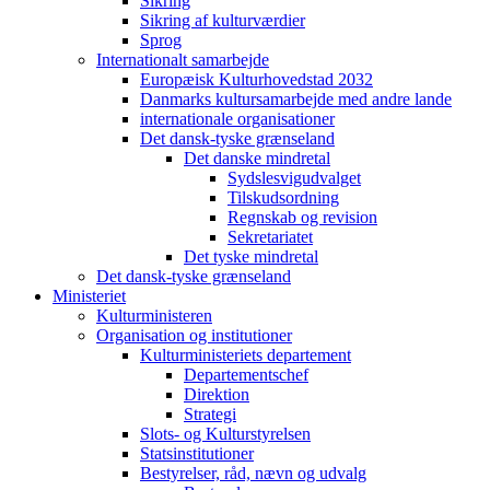
Sikring
Sikring af kulturværdier
Sprog
Internationalt samarbejde
Europæisk Kulturhovedstad 2032
Danmarks kultursamarbejde med andre lande
internationale organisationer
Det dansk-tyske grænseland
Det danske mindretal
Sydslesvigudvalget
Tilskudsordning
Regnskab og revision
Sekretariatet
Det tyske mindretal
Det dansk-tyske grænseland
Ministeriet
Kulturministeren
Organisation og institutioner
Kulturministeriets departement
Departementschef
Direktion
Strategi
Slots- og Kulturstyrelsen
Statsinstitutioner
Bestyrelser, råd, nævn og udvalg