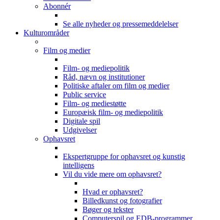
Abonnér
Se alle nyheder og pressemeddelelser
Kulturområder
Film og medier
Film- og mediepolitik
Råd, nævn og institutioner
Politiske aftaler om film og medier
Public service
Film- og mediestøtte
Europæisk film- og mediepolitik
Digitale spil
Udgivelser
Ophavsret
Ekspertgruppe for ophavsret og kunstig
intelligens
Vil du vide mere om ophavsret?
Hvad er ophavsret?
Billedkunst og fotografier
Bøger og tekster
Computerspil og EDB-programmer