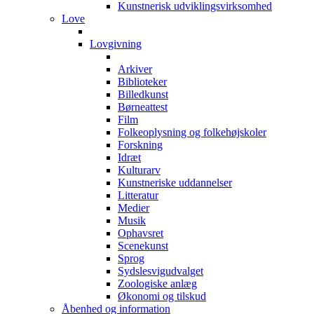
Kunstnerisk udviklingsvirksomhed
Love
Lovgivning
Arkiver
Biblioteker
Billedkunst
Børneattest
Film
Folkeoplysning og folkehøjskoler
Forskning
Idræt
Kulturarv
Kunstneriske uddannelser
Litteratur
Medier
Musik
Ophavsret
Scenekunst
Sprog
Sydslesvigudvalget
Zoologiske anlæg
Økonomi og tilskud
Åbenhed og information