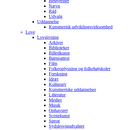
Bestyrelser
Nævn
Råd
Udvalg
Uddannelse
Kunstnerisk udviklingsvirksomhed
Love
Lovgivning
Arkiver
Biblioteker
Billedkunst
Børneattest
Film
Folkeoplysning og folkehøjskoler
Forskning
Idræt
Kulturarv
Kunstneriske uddannelser
Litteratur
Medier
Musik
Ophavsret
Scenekunst
Sprog
Sydslesvigudvalget