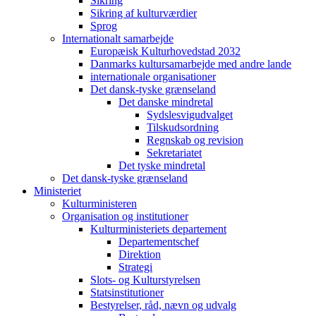
Sikring
Sikring af kulturværdier
Sprog
Internationalt samarbejde
Europæisk Kulturhovedstad 2032
Danmarks kultursamarbejde med andre lande
internationale organisationer
Det dansk-tyske grænseland
Det danske mindretal
Sydslesvigudvalget
Tilskudsordning
Regnskab og revision
Sekretariatet
Det tyske mindretal
Det dansk-tyske grænseland
Ministeriet
Kulturministeren
Organisation og institutioner
Kulturministeriets departement
Departementschef
Direktion
Strategi
Slots- og Kulturstyrelsen
Statsinstitutioner
Bestyrelser, råd, nævn og udvalg