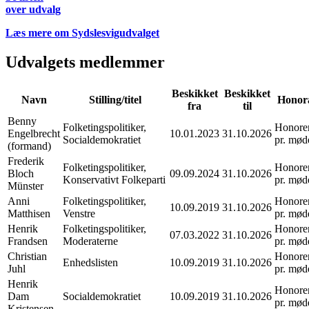
over udvalg
Læs mere om Sydslesvigudvalget
Udvalgets medlemmer
Beskikket
Beskikket
Navn
Stilling/titel
Honor
fra
til
Benny
Folketingspolitiker,
Honore
Engelbrecht
10.01.2023
31.10.2026
Socialdemokratiet
pr. mød
(formand)
Frederik
Folketingspolitiker,
Honore
Bloch
09.09.2024
31.10.2026
Konservativt Folkeparti
pr. mød
Münster
Anni
Folketingspolitiker,
Honore
10.09.2019
31.10.2026
Matthisen
Venstre
pr. mød
Henrik
Folketingspolitiker,
Honore
07.03.2022
31.10.2026
Frandsen
Moderaterne
pr. mød
Christian
Honore
Enhedslisten
10.09.2019
31.10.2026
Juhl
pr. mød
Henrik
Honore
Dam
Socialdemokratiet
10.09.2019
31.10.2026
pr. mød
Kristensen