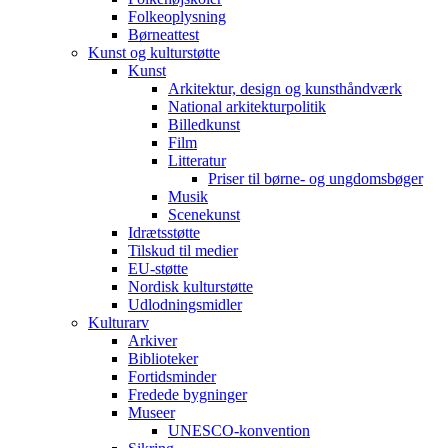
Folkeoplysning
Børneattest
Kunst og kulturstøtte
Kunst
Arkitektur, design og kunsthåndværk
National arkitekturpolitik
Billedkunst
Film
Litteratur
Priser til børne- og ungdomsbøger
Musik
Scenekunst
Idrætsstøtte
Tilskud til medier
EU-støtte
Nordisk kulturstøtte
Udlodningsmidler
Kulturarv
Arkiver
Biblioteker
Fortidsminder
Fredede bygninger
Museer
UNESCO-konvention