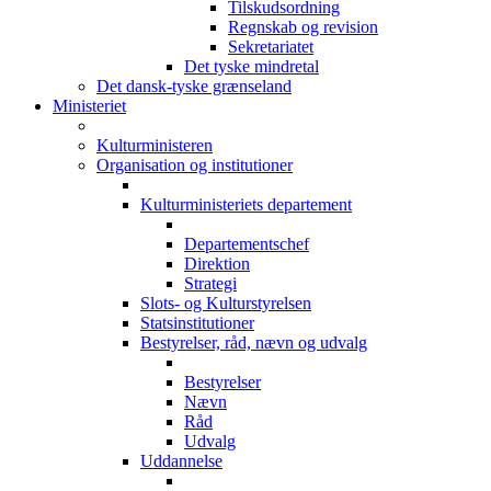
Tilskudsordning
Regnskab og revision
Sekretariatet
Det tyske mindretal
Det dansk-tyske grænseland
Ministeriet
Kulturministeren
Organisation og institutioner
Kulturministeriets departement
Departementschef
Direktion
Strategi
Slots- og Kulturstyrelsen
Statsinstitutioner
Bestyrelser, råd, nævn og udvalg
Bestyrelser
Nævn
Råd
Udvalg
Uddannelse