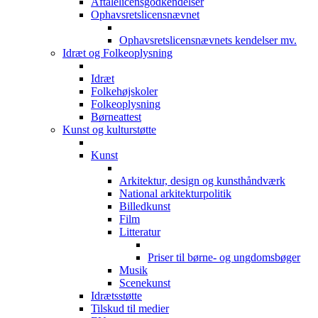
Aftalelicensgodkendelser
Ophavsretslicensnævnet
Ophavsretslicensnævnets kendelser mv.
Idræt og Folkeoplysning
Idræt
Folkehøjskoler
Folkeoplysning
Børneattest
Kunst og kulturstøtte
Kunst
Arkitektur, design og kunsthåndværk
National arkitekturpolitik
Billedkunst
Film
Litteratur
Priser til børne- og ungdomsbøger
Musik
Scenekunst
Idrætsstøtte
Tilskud til medier