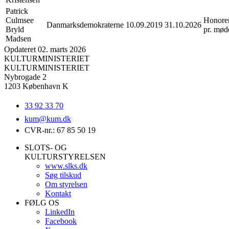
Patrick
Culmsee
Honore
Danmarksdemokraterne
10.09.2019
31.10.2026
Bryld
pr. mød
Madsen
Opdateret 02. marts 2026
KULTURMINISTERIET
KULTURMINISTERIET
Nybrogade 2
1203 København K
33 92 33 70
kum@
kum.dk
CVR-nr.: 67 85 50 19
SLOTS- OG
KULTURSTYRELSEN
www.slks.dk
Søg tilskud
Om styrelsen
Kontakt
FØLG OS
LinkedIn
Facebook