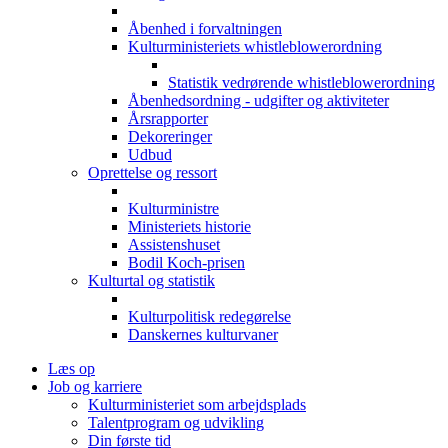
Åbenhed i forvaltningen
Kulturministeriets whistleblowerordning
Statistik vedrørende whistleblowerordning
Åbenhedsordning - udgifter og aktiviteter
Årsrapporter
Dekoreringer
Udbud
Oprettelse og ressort
Kulturministre
Ministeriets historie
Assistenshuset
Bodil Koch-prisen
Kulturtal og statistik
Kulturpolitisk redegørelse
Danskernes kulturvaner
Læs op
Job og karriere
Kulturministeriet som arbejdsplads
Talentprogram og udvikling
Din første tid