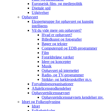
Europæisk film- og mediepolitik
Digitale spil
Udgivelser
Ophavsret
Ekspertgruppe for ophavsret og kunstig
intelligens
Vil du vide mere om ophavsret?
Hvad er ophavsret?
Billedkunst og fotografier
Bøger og tekster
Computerspil og EDB-programmer
Film
Forældreløse værker
Ideer og koncepter
Musik
Ophavsret på internettet
Radio- og TV-programmer
Strikke- og hækleopskrifter m.v.
Forvaltningsorganisationer
Aftalelicensgodkendelser
Ophavsretslicensnævnet
Ophavsretslicensnævnets kendelser mv.
Idræt og Folkeoplysning
Idræt
Folkehøjskoler