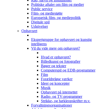
Råd, nævn og institutioner
Politiske aftaler om film og medier
Public service
Film- og mediestøtte
Europæisk film- og mediepolitik
Digitale spil
Udgivelser
Ophavsret
Ekspertgruppe for ophavsret og kunstig
intelligens
Vil du vide mere om ophavsret?
Hvad er ophavsret?
Billedkunst og fotografier
Bøger og tekster
Computerspil og EDB-programmer
Film
Forældreløse værker
Ideer og koncepter
Musik
Ophavsret på internettet
Radio- og TV-programmer
Strikke- og hækleopskrifter m.v.
Forvaltningsorganisationer