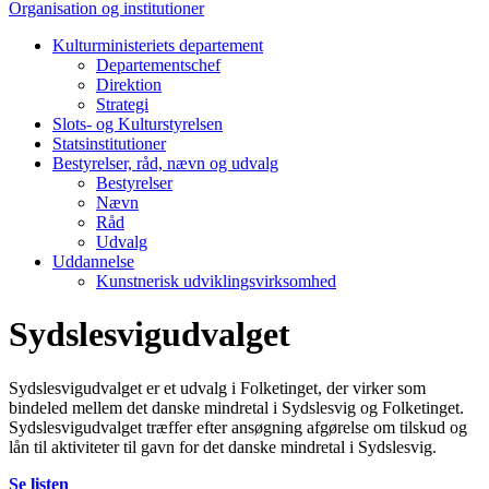
Organisation og institutioner
Kulturministeriets departement
Departementschef
Direktion
Strategi
Slots- og Kulturstyrelsen
Statsinstitutioner
Bestyrelser, råd, nævn og udvalg
Bestyrelser
Nævn
Råd
Udvalg
Uddannelse
Kunstnerisk udviklingsvirksomhed
Sydslesvigudvalget
Sydslesvigudvalget er et udvalg i Folketinget, der virker som
bindeled mellem det danske mindretal i Sydslesvig og Folketinget.
Sydslesvigudvalget træffer efter ansøgning afgørelse om tilskud og
lån til aktiviteter til gavn for det danske mindretal i Sydslesvig.
Se listen