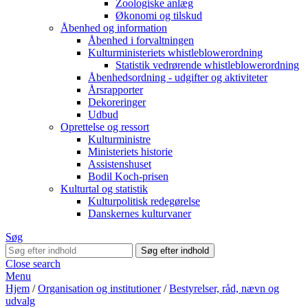
Zoologiske anlæg
Økonomi og tilskud
Åbenhed og information
Åbenhed i forvaltningen
Kulturministeriets whistleblowerordning
Statistik vedrørende whistleblowerordning
Åbenhedsordning - udgifter og aktiviteter
Årsrapporter
Dekoreringer
Udbud
Oprettelse og ressort
Kulturministre
Ministeriets historie
Assistenshuset
Bodil Koch-prisen
Kulturtal og statistik
Kulturpolitisk redegørelse
Danskernes kulturvaner
Søg
Close search
Menu
Hjem
/
Organisation og institutioner
/
Bestyrelser, råd, nævn og
udvalg