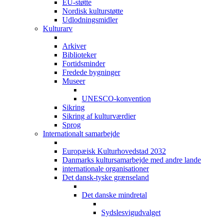
EU-støtte
Nordisk kulturstøtte
Udlodningsmidler
Kulturarv
Arkiver
Biblioteker
Fortidsminder
Fredede bygninger
Museer
UNESCO-konvention
Sikring
Sikring af kulturværdier
Sprog
Internationalt samarbejde
Europæisk Kulturhovedstad 2032
Danmarks kultursamarbejde med andre lande
internationale organisationer
Det dansk-tyske grænseland
Det danske mindretal
Sydslesvigudvalget