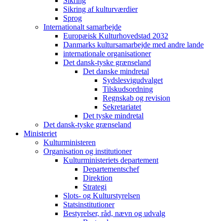
Sikring
Sikring af kulturværdier
Sprog
Internationalt samarbejde
Europæisk Kulturhovedstad 2032
Danmarks kultursamarbejde med andre lande
internationale organisationer
Det dansk-tyske grænseland
Det danske mindretal
Sydslesvigudvalget
Tilskudsordning
Regnskab og revision
Sekretariatet
Det tyske mindretal
Det dansk-tyske grænseland
Ministeriet
Kulturministeren
Organisation og institutioner
Kulturministeriets departement
Departementschef
Direktion
Strategi
Slots- og Kulturstyrelsen
Statsinstitutioner
Bestyrelser, råd, nævn og udvalg