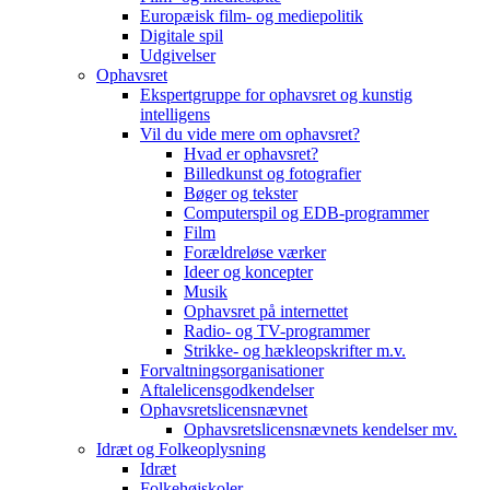
Europæisk film- og mediepolitik
Digitale spil
Udgivelser
Ophavsret
Ekspertgruppe for ophavsret og kunstig
intelligens
Vil du vide mere om ophavsret?
Hvad er ophavsret?
Billedkunst og fotografier
Bøger og tekster
Computerspil og EDB-programmer
Film
Forældreløse værker
Ideer og koncepter
Musik
Ophavsret på internettet
Radio- og TV-programmer
Strikke- og hækleopskrifter m.v.
Forvaltningsorganisationer
Aftalelicensgodkendelser
Ophavsretslicensnævnet
Ophavsretslicensnævnets kendelser mv.
Idræt og Folkeoplysning
Idræt
Folkehøjskoler