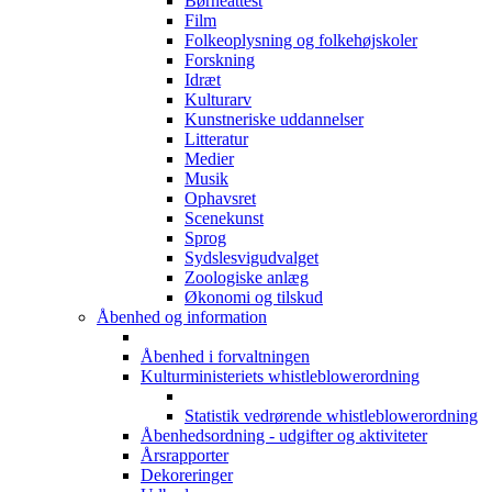
Børneattest
Film
Folkeoplysning og folkehøjskoler
Forskning
Idræt
Kulturarv
Kunstneriske uddannelser
Litteratur
Medier
Musik
Ophavsret
Scenekunst
Sprog
Sydslesvigudvalget
Zoologiske anlæg
Økonomi og tilskud
Åbenhed og information
Åbenhed i forvaltningen
Kulturministeriets whistleblowerordning
Statistik vedrørende whistleblowerordning
Åbenhedsordning - udgifter og aktiviteter
Årsrapporter
Dekoreringer