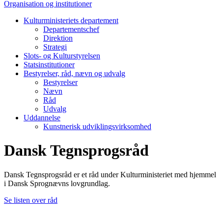
Organisation og institutioner
Kulturministeriets departement
Departementschef
Direktion
Strategi
Slots- og Kulturstyrelsen
Statsinstitutioner
Bestyrelser, råd, nævn og udvalg
Bestyrelser
Nævn
Råd
Udvalg
Uddannelse
Kunstnerisk udviklingsvirksomhed
Dansk Tegnsprogsråd
Dansk Tegnsprogsråd er et råd under Kulturministeriet med hjemmel
i Dansk Sprognævns lovgrundlag.
Se listen over råd