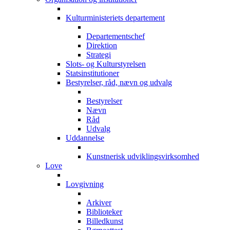
Kulturministeriets departement
Departementschef
Direktion
Strategi
Slots- og Kulturstyrelsen
Statsinstitutioner
Bestyrelser, råd, nævn og udvalg
Bestyrelser
Nævn
Råd
Udvalg
Uddannelse
Kunstnerisk udviklingsvirksomhed
Love
Lovgivning
Arkiver
Biblioteker
Billedkunst