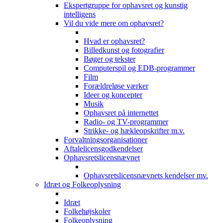
Ekspertgruppe for ophavsret og kunstig
intelligens
Vil du vide mere om ophavsret?
Hvad er ophavsret?
Billedkunst og fotografier
Bøger og tekster
Computerspil og EDB-programmer
Film
Forældreløse værker
Ideer og koncepter
Musik
Ophavsret på internettet
Radio- og TV-programmer
Strikke- og hækleopskrifter m.v.
Forvaltningsorganisationer
Aftalelicensgodkendelser
Ophavsretslicensnævnet
Ophavsretslicensnævnets kendelser mv.
Idræt og Folkeoplysning
Idræt
Folkehøjskoler
Folkeoplysning