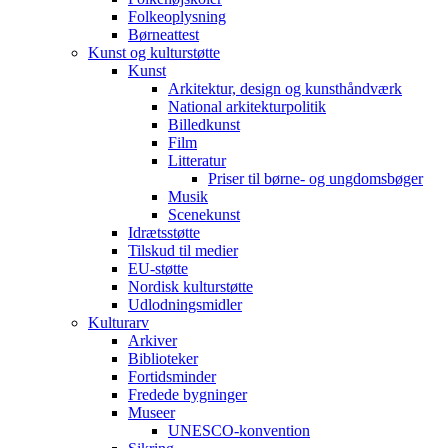
Folkeoplysning
Børneattest
Kunst og kulturstøtte
Kunst
Arkitektur, design og kunsthåndværk
National arkitekturpolitik
Billedkunst
Film
Litteratur
Priser til børne- og ungdomsbøger
Musik
Scenekunst
Idrætsstøtte
Tilskud til medier
EU-støtte
Nordisk kulturstøtte
Udlodningsmidler
Kulturarv
Arkiver
Biblioteker
Fortidsminder
Fredede bygninger
Museer
UNESCO-konvention