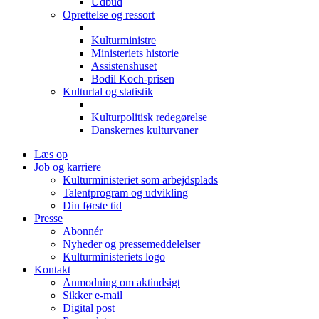
Udbud
Oprettelse og ressort
Kulturministre
Ministeriets historie
Assistenshuset
Bodil Koch-prisen
Kulturtal og statistik
Kulturpolitisk redegørelse
Danskernes kulturvaner
Læs op
Job og karriere
Kulturministeriet som arbejdsplads
Talentprogram og udvikling
Din første tid
Presse
Abonnér
Nyheder og pressemeddelelser
Kulturministeriets logo
Kontakt
Anmodning om aktindsigt
Sikker e-mail
Digital post