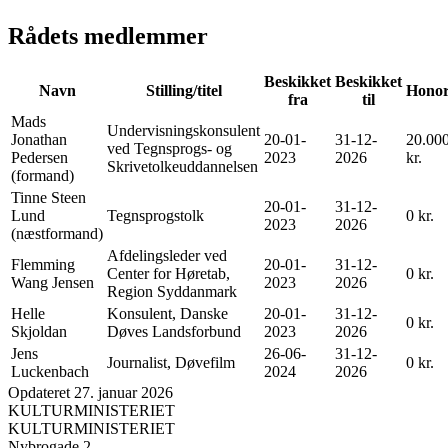
Rådets medlemmer
Beskikket
Beskikket
Navn
Stilling/titel
Hono
fra
til
Mads
Undervisningskonsulent
Jonathan
20-01-
31-12-
20.00
ved Tegnsprogs- og
Pedersen
2023
2026
kr.
Skrivetolkeuddannelsen
(formand)
Tinne Steen
20-01-
31-12-
Lund
Tegnsprogstolk
0 kr.
2023
2026
(næstformand)
Afdelingsleder ved
Flemming
20-01-
31-12-
Center for Høretab,
0 kr.
Wang Jensen
2023
2026
Region Syddanmark
Helle
Konsulent, Danske
20-01-
31-12-
0 kr.
Skjoldan
Døves Landsforbund
2023
2026
Jens
26-06-
31-12-
Journalist, Døvefilm
0 kr.
Luckenbach
2024
2026
Opdateret 27. januar 2026
KULTURMINISTERIET
KULTURMINISTERIET
Nybrogade 2