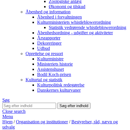
Zoologiske anlæg
Økonomi og tilskud
Åbenhed og information
Åbenhed i forvaltningen
Kulturministeriets whistleblowerordning
Statistik vedrørende whistleblowerordning
Åbenhedsordning - udgifter og aktiviteter
Årsrapporter
Dekoreringer
Udbud
Oprettelse og ressort
Kulturministre
Ministeriets historie
Assistenshuset
Bodil Koch-prisen
Kulturtal og statistik
Kulturpolitisk redegørelse
Danskernes kulturvaner
Søg
Close search
Menu
Hjem
/
Organisation og institutioner
/
Bestyrelser, råd, nævn og
udvalg