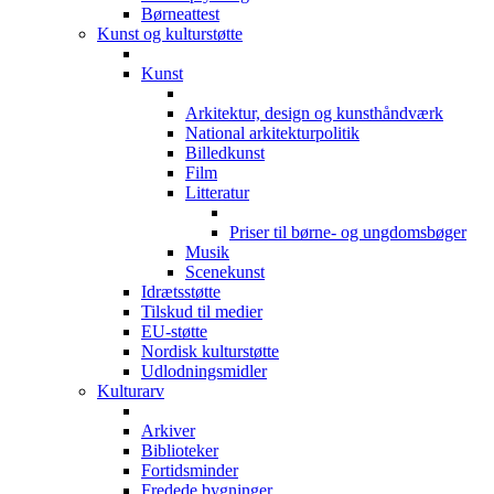
Børneattest
Kunst og kulturstøtte
Kunst
Arkitektur, design og kunsthåndværk
National arkitekturpolitik
Billedkunst
Film
Litteratur
Priser til børne- og ungdomsbøger
Musik
Scenekunst
Idrætsstøtte
Tilskud til medier
EU-støtte
Nordisk kulturstøtte
Udlodningsmidler
Kulturarv
Arkiver
Biblioteker
Fortidsminder
Fredede bygninger