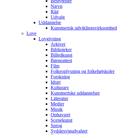
Bestyrelser
Nævn
Råd
Udvalg
Uddannelse
Kunstnerisk udviklingsvirksomhed
Love
Lovgivning
Arkiver
Biblioteker
Billedkunst
Børneattest
Film
Folkeoplysning og folkehøjskoler
Forskning
Idræt
Kulturarv
Kunstneriske uddannelser
Litteratur
Medier
Musik
Ophavsret
Scenekunst
Sprog
Sydslesvigudvalget