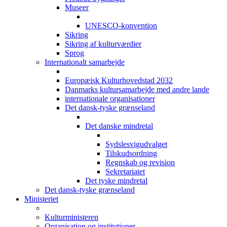
Museer
UNESCO-konvention
Sikring
Sikring af kulturværdier
Sprog
Internationalt samarbejde
Europæisk Kulturhovedstad 2032
Danmarks kultursamarbejde med andre lande
internationale organisationer
Det dansk-tyske grænseland
Det danske mindretal
Sydslesvigudvalget
Tilskudsordning
Regnskab og revision
Sekretariatet
Det tyske mindretal
Det dansk-tyske grænseland
Ministeriet
Kulturministeren
Organisation og institutioner