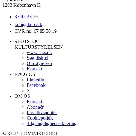
1203 København K
33 92 33 70
kum@
kum.dk
CVR-nr.: 67 85 50 19
SLOTS- OG
KULTURSTYRELSEN
www.slks.dk
Søg tilskud
Om styrelsen
Kontakt
FØLG OS
LinkedIn
Facebook
X
OM OS
Kontakt
Abonnér
Privatlivspolitik
Cookiepolitik
Tilgængelighedserklæring
© KULTURMINISTERIET