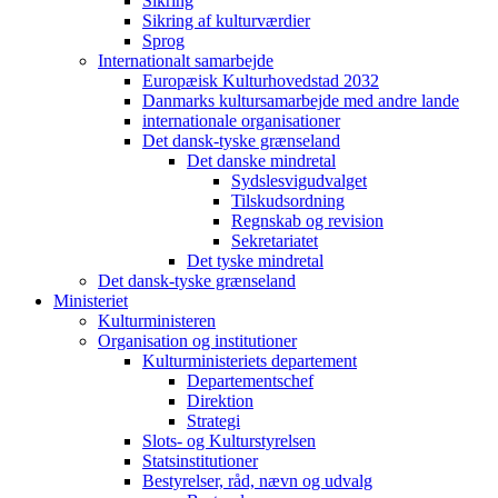
Sikring
Sikring af kulturværdier
Sprog
Internationalt samarbejde
Europæisk Kulturhovedstad 2032
Danmarks kultursamarbejde med andre lande
internationale organisationer
Det dansk-tyske grænseland
Det danske mindretal
Sydslesvigudvalget
Tilskudsordning
Regnskab og revision
Sekretariatet
Det tyske mindretal
Det dansk-tyske grænseland
Ministeriet
Kulturministeren
Organisation og institutioner
Kulturministeriets departement
Departementschef
Direktion
Strategi
Slots- og Kulturstyrelsen
Statsinstitutioner
Bestyrelser, råd, nævn og udvalg