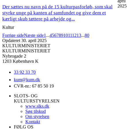
april
2025
Der sættes nu navn på de 15 kulturpasforløb, som skal
styrke unge på kanten af samfundet og give dem et
kærligt skub tættere på arbejde og...
Kultur
Forrige side
Næste side
1
...
4
5
6
7
8
9
10
11
12
13
...
80
Opdateret 30. april 2025
KULTURMINISTERIET
KULTURMINISTERIET
Nybrogade 2
1203 København K
33 92 33 70
kum@
kum.dk
CVR-nr.: 67 85 50 19
SLOTS- OG
KULTURSTYRELSEN
www.slks.dk
Søg tilskud
Om styrelsen
Kontakt
FØLG OS