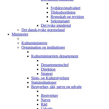
Sydslesvigudvalget
Tilskudsordning
Regnskab og revision
Sekretariatet
Det tyske mindretal
Det dansk-tyske grænseland
Ministeriet
Kulturministeren
Organisation og institutioner
Kulturministeriets departement
Departementschef
Direktion
Strategi
Slots- og Kulturstyrelsen
Statsinstitutioner
Bestyrelser, råd, nævn og udvalg
Bestyrelser
Nævn
Råd
Udvalg