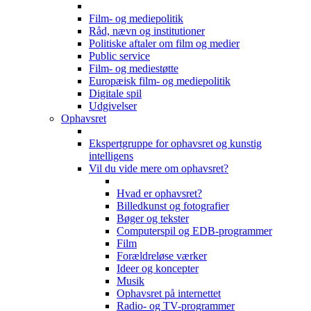
Film- og mediepolitik
Råd, nævn og institutioner
Politiske aftaler om film og medier
Public service
Film- og mediestøtte
Europæisk film- og mediepolitik
Digitale spil
Udgivelser
Ophavsret
Ekspertgruppe for ophavsret og kunstig
intelligens
Vil du vide mere om ophavsret?
Hvad er ophavsret?
Billedkunst og fotografier
Bøger og tekster
Computerspil og EDB-programmer
Film
Forældreløse værker
Ideer og koncepter
Musik
Ophavsret på internettet
Radio- og TV-programmer