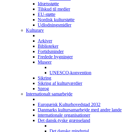
Idrætsstøtte
Tilskud til medier
EU-støtte
Nordisk kulturstøtte
Udlodningsmidler
Kulturarv
Arkiver
Biblioteker
Fortidsminder
Fredede bygninger
Museer
UNESCO-konvention
Sikring
Sikring af kulturværdier
Sprog
Internationalt samarbejde
Europæisk Kulturhovedstad 2032
Danmarks kultursamarbejde med andre lande
internationale organisationer
Det dansk-tyske grænseland
Det danske mindretal