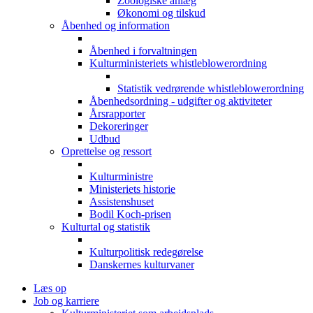
Zoologiske anlæg
Økonomi og tilskud
Åbenhed og information
Åbenhed i forvaltningen
Kulturministeriets whistleblowerordning
Statistik vedrørende whistleblowerordning
Åbenhedsordning - udgifter og aktiviteter
Årsrapporter
Dekoreringer
Udbud
Oprettelse og ressort
Kulturministre
Ministeriets historie
Assistenshuset
Bodil Koch-prisen
Kulturtal og statistik
Kulturpolitisk redegørelse
Danskernes kulturvaner
Læs op
Job og karriere