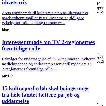
idrætspris
10.
april
2025
Årets nominerede til kulturministerens idrætspris er
parabordtennisspiller Peter Rosenmeier, tidligere
cykelrytter Julie Leth og Hammelev...
Idræt
Interessentmøde om TV 2-regionernes
fremtidige rolle
9.
april
Udvalget for undersøgelse af TV 2-regionerne inviterer
2025
mediebranchen og andre interessenter til møde om TV
2-regionernes fremtidige rolle....
Medier
15 kulturpasforløb skal bringe unge
fra hele landet tættere på job og
uddannelse
3.