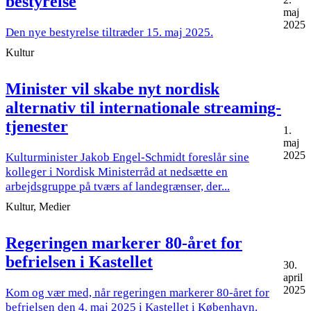
bestyrelse
maj
2025
Den nye bestyrelse tiltræder 15. maj 2025.
Kultur
Minister vil skabe nyt nordisk
alternativ til internationale streaming-
tjenester
1.
maj
2025
Kulturminister Jakob Engel-Schmidt foreslår sine
kolleger i Nordisk Ministerråd at nedsætte en
arbejdsgruppe på tværs af landegrænser, der...
Kultur, Medier
Regeringen markerer 80-året for
befrielsen i Kastellet
30.
april
2025
Kom og vær med, når regeringen markerer 80-året for
befrielsen den 4. maj 2025 i Kastellet i København.