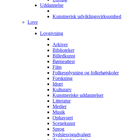
Uddannelse
Kunstnerisk udviklingsvirksomhed
Love
Lovgivning
Arkiver
Biblioteker
Billedkunst
Børneattest
Film
Folkeoplysning og folkehøjskoler
Forskning
Idræt
Kulturarv
Kunstneriske uddannelser
Litteratur
Medier
Musik
Ophavsret
Scenekunst
Sprog
Sydslesvigudvalget