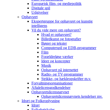
Europæisk film- og mediepolitik
Digitale spil
Udgivelser
Ophavsret
Ekspertgruppe for ophavsret og kunstig
intelligens
Vil du vide mere om ophavsret?
Hvad er ophavsret?
Billedkunst og fotografier
Bøger og tekster
Computerspil og EDB-programmer
Film
Forældreløse værker
Ideer og koncepter
Musik
Ophavsret på internettet
Radio- og TV-programmer
Strikke- og hækleopskrifter m.v.
Forvaltningsorganisationer
Aftalelicensgodkendelser
Ophavsretslicensnævnet
Ophavsretslicensnævnets kendelser mv.
Idræt og Folkeoplysning
Idræt
Folkehøjskoler