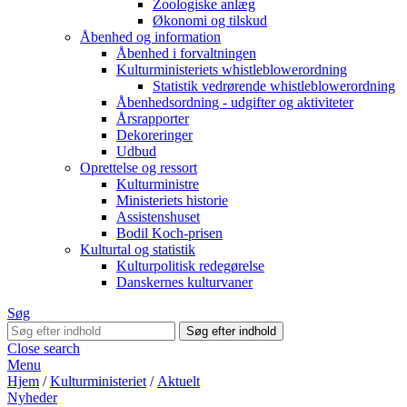
Zoologiske anlæg
Økonomi og tilskud
Åbenhed og information
Åbenhed i forvaltningen
Kulturministeriets whistleblowerordning
Statistik vedrørende whistleblowerordning
Åbenhedsordning - udgifter og aktiviteter
Årsrapporter
Dekoreringer
Udbud
Oprettelse og ressort
Kulturministre
Ministeriets historie
Assistenshuset
Bodil Koch-prisen
Kulturtal og statistik
Kulturpolitisk redegørelse
Danskernes kulturvaner
Søg
Close search
Menu
Hjem
/
Kulturministeriet
/
Aktuelt
Nyheder