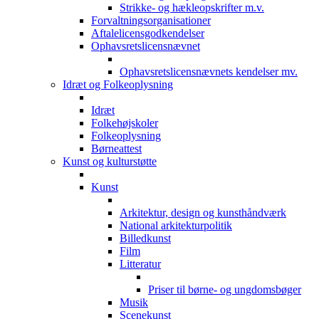
Strikke- og hækleopskrifter m.v.
Forvaltningsorganisationer
Aftalelicensgodkendelser
Ophavsretslicensnævnet
Ophavsretslicensnævnets kendelser mv.
Idræt og Folkeoplysning
Idræt
Folkehøjskoler
Folkeoplysning
Børneattest
Kunst og kulturstøtte
Kunst
Arkitektur, design og kunsthåndværk
National arkitekturpolitik
Billedkunst
Film
Litteratur
Priser til børne- og ungdomsbøger
Musik
Scenekunst