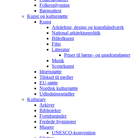
Folkeoplysning
Børneattest
Kunst og kulturstøtte
Kunst
Arkitektur, design og kunsthåndværk
National arkitekturpolitik
Billedkunst
Film
Litteratur
Priser til børne- og ungdomsbøger
Musik
Scenekunst
Idrætsstøtte
Tilskud til medier
EU-støtte
Nordisk kulturstøtte
Udlodningsmidler
Kulturarv
Arkiver
Biblioteker
Fortidsminder
Fredede bygninger
Museer
UNESCO-konvention