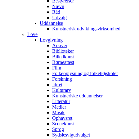
Bestyrelser
Nævn
Råd
Udvalg
Uddannelse
Kunstnerisk udviklingsvirksomhed
Love
Lovgivning
Arkiver
Biblioteker
Billedkunst
Børneattest
Film
Folkeoplysning og folkehøjskoler
Forskning
Idræt
Kulturarv
Kunstneriske uddannelser
Litteratur
Medier
Musik
Ophavsret
Scenekunst
Sprog
Sydslesvigudvalget