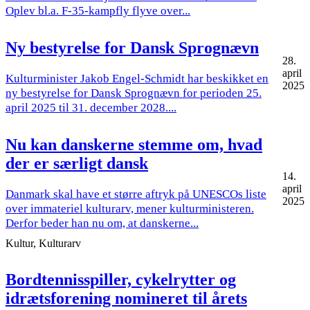
Oplev bl.a. F-35-kampfly flyve over...
Ny bestyrelse for Dansk Sprognævn
28.
april
Kulturminister Jakob Engel-Schmidt har beskikket en
2025
ny bestyrelse for Dansk Sprognævn for perioden 25.
april 2025 til 31. december 2028....
Nu kan danskerne stemme om, hvad
der er særligt dansk
14.
april
Danmark skal have et større aftryk på UNESCOs liste
2025
over immateriel kulturarv, mener kulturministeren.
Derfor beder han nu om, at danskerne...
Kultur, Kulturarv
Bordtennisspiller, cykelrytter og
idrætsforening nomineret til årets