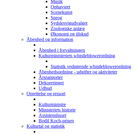
Musik
Ophavsret
Scenekunst
Sprog
Sydslesvigudvalget
Zoologiske anlæg
Økonomi og tilskud
Åbenhed og information
Åbenhed i forvaltningen
Kulturministeriets whistleblowerordning
Statistik vedrørende whistleblowerordning
Åbenhedsordning - udgifter og aktiviteter
Årsrapporter
Dekoreringer
Udbud
Oprettelse og ressort
Kulturministre
Ministeriets historie
Assistenshuset
Bodil Koch-prisen
Kulturtal og statistik