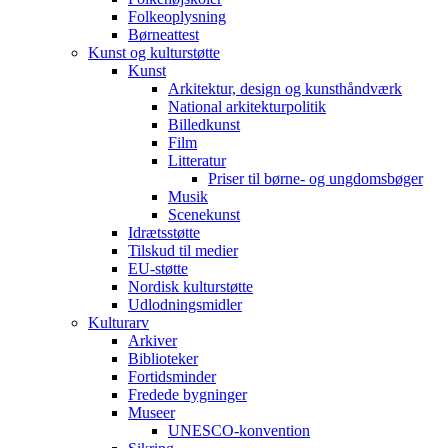
Folkeoplysning
Børneattest
Kunst og kulturstøtte
Kunst
Arkitektur, design og kunsthåndværk
National arkitekturpolitik
Billedkunst
Film
Litteratur
Priser til børne- og ungdomsbøger
Musik
Scenekunst
Idrætsstøtte
Tilskud til medier
EU-støtte
Nordisk kulturstøtte
Udlodningsmidler
Kulturarv
Arkiver
Biblioteker
Fortidsminder
Fredede bygninger
Museer
UNESCO-konvention