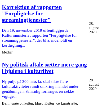
Korrektion af rapporten
"Forpligtelse for
streamingtjenester"
28.
august
Den 19. november 2019 offentliggjorde
2020
Kulturministeriet rapporten ”Forpligtelse for
streamingtjenester”, der bl.a. indeholdt en
kortlægning...
Medier
Ny politisk aftale sætter mere gang
i hjulene i kulturlivet
28.
Ny pulje på 300 mio. kr. skal sikre flere
august
kulturaktiviteter rundt omkring i landet under
2020
genåbningen. Samtidig forlænges en række
vigtige...
Børn, unge og kultur, Idræt, Kultur- og kunststøtte,