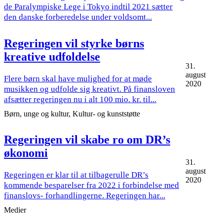
de Paralympiske Lege i Tokyo indtil 2021 sætter
den danske forberedelse under voldsomt...
Regeringen vil styrke børns
kreative udfoldelse
31.
august
Flere børn skal have mulighed for at møde
2020
musikken og udfolde sig kreativt. På finansloven
afsætter regeringen nu i alt 100 mio. kr. til...
Børn, unge og kultur, Kultur- og kunststøtte
Regeringen vil skabe ro om DR’s
økonomi
31.
august
Regeringen er klar til at tilbagerulle DR’s
2020
kommende besparelser fra 2022 i forbindelse med
finanslovs- forhandlingerne. Regeringen har...
Medier