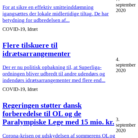
september
For at sikre en effektiv smitteinddæmning
2020
igangsættes der lokale midlertidige tiltag. De har
betydning for udbredelsen af...
COVID-19, Idræt
Flere tilskuere til
idrætsarrangementer
4.
september
Der er nu politisk opbakning til, at Superliga-
2020
ordningen bliver udbredt til andre udendørs og
indendørs idrætsarrangementer med flere end...
COVID-19, Idræt
Regeringen støtter dansk
forberedelse til OL og de
3.
Paralympiske Lege med 15 mio. kr.
september
2020
Corona-krisen og udskydelsen af sommerens OL og