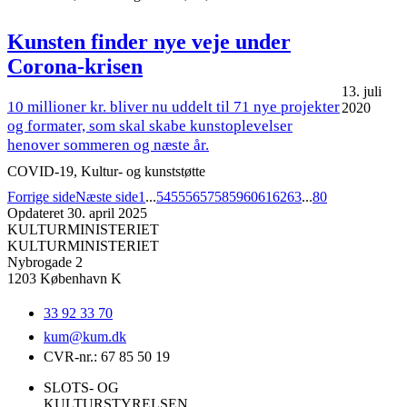
Kunsten finder nye veje under
Corona-krisen
13. juli
10 millioner kr. bliver nu uddelt til 71 nye projekter
2020
og formater, som skal skabe kunstoplevelser
henover sommeren og næste år.
COVID-19, Kultur- og kunststøtte
Forrige side
Næste side
1
...
54
55
56
57
58
59
60
61
62
63
...
80
Opdateret 30. april 2025
KULTURMINISTERIET
KULTURMINISTERIET
Nybrogade 2
1203 København K
33 92 33 70
kum@
kum.dk
CVR-nr.: 67 85 50 19
SLOTS- OG
KULTURSTYRELSEN