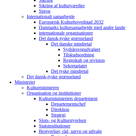
Sikring
Sikring af kulturværdier
Sprog
Internationalt samarbejde
Europæisk Kulturhovedstad 2032
Danmarks kultursamarbejde med andre lande
internationale organisationer
Det dansk-tyske grænseland
Det danske mindretal
Sydslesvigudvalget
Tilskudsordning
Regnskab og revision
Sekretariatet
Det tyske mindretal
Det dansk-tyske grænseland
Ministeriet
Kulturministeren
Organisation og institutioner
Kulturministeriets departement
Departementschef
Direktion
Strategi
Slots- og Kulturstyrelsen
Statsinstitutioner
Bestyrelser, råd, nævn og udvalg