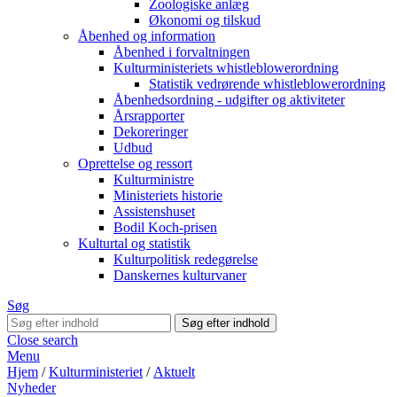
Zoologiske anlæg
Økonomi og tilskud
Åbenhed og information
Åbenhed i forvaltningen
Kulturministeriets whistleblowerordning
Statistik vedrørende whistleblowerordning
Åbenhedsordning - udgifter og aktiviteter
Årsrapporter
Dekoreringer
Udbud
Oprettelse og ressort
Kulturministre
Ministeriets historie
Assistenshuset
Bodil Koch-prisen
Kulturtal og statistik
Kulturpolitisk redegørelse
Danskernes kulturvaner
Søg
Close search
Menu
Hjem
/
Kulturministeriet
/
Aktuelt
Nyheder