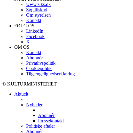
www.slks.dk
Søg tilskud
Om styrelsen
Kontakt
FØLG OS
LinkedIn
Facebook
X
OM OS
Kontakt
Abonnér
Privatlivspolitik
Cookiepolitik
Tilgængelighedserklæring
© KULTURMINISTERIET
Aktuelt
Nyheder
Abonnér
Pressekontakt
Politiske aftaler
Abonnér