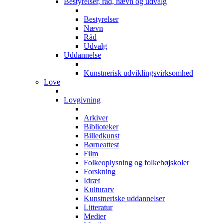
Bestyrelser, råd, nævn og udvalg
Bestyrelser
Nævn
Råd
Udvalg
Uddannelse
Kunstnerisk udviklingsvirksomhed
Love
Lovgivning
Arkiver
Biblioteker
Billedkunst
Børneattest
Film
Folkeoplysning og folkehøjskoler
Forskning
Idræt
Kulturarv
Kunstneriske uddannelser
Litteratur
Medier