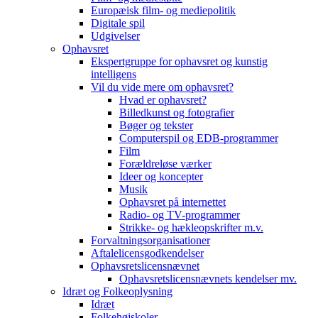
Europæisk film- og mediepolitik
Digitale spil
Udgivelser
Ophavsret
Ekspertgruppe for ophavsret og kunstig
intelligens
Vil du vide mere om ophavsret?
Hvad er ophavsret?
Billedkunst og fotografier
Bøger og tekster
Computerspil og EDB-programmer
Film
Forældreløse værker
Ideer og koncepter
Musik
Ophavsret på internettet
Radio- og TV-programmer
Strikke- og hækleopskrifter m.v.
Forvaltningsorganisationer
Aftalelicensgodkendelser
Ophavsretslicensnævnet
Ophavsretslicensnævnets kendelser mv.
Idræt og Folkeoplysning
Idræt
Folkehøjskoler