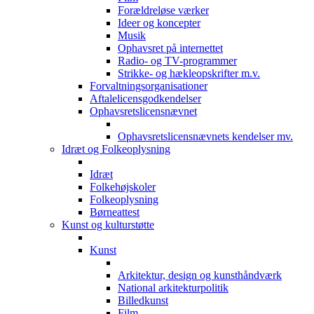
Forældreløse værker
Ideer og koncepter
Musik
Ophavsret på internettet
Radio- og TV-programmer
Strikke- og hækleopskrifter m.v.
Forvaltningsorganisationer
Aftalelicensgodkendelser
Ophavsretslicensnævnet
Ophavsretslicensnævnets kendelser mv.
Idræt og Folkeoplysning
Idræt
Folkehøjskoler
Folkeoplysning
Børneattest
Kunst og kulturstøtte
Kunst
Arkitektur, design og kunsthåndværk
National arkitekturpolitik
Billedkunst
Film