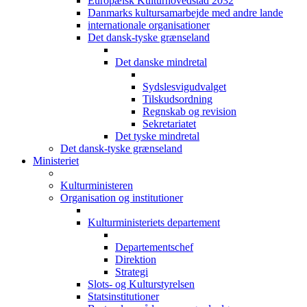
Europæisk Kulturhovedstad 2032
Danmarks kultursamarbejde med andre lande
internationale organisationer
Det dansk-tyske grænseland
Det danske mindretal
Sydslesvigudvalget
Tilskudsordning
Regnskab og revision
Sekretariatet
Det tyske mindretal
Det dansk-tyske grænseland
Ministeriet
Kulturministeren
Organisation og institutioner
Kulturministeriets departement
Departementschef
Direktion
Strategi
Slots- og Kulturstyrelsen
Statsinstitutioner