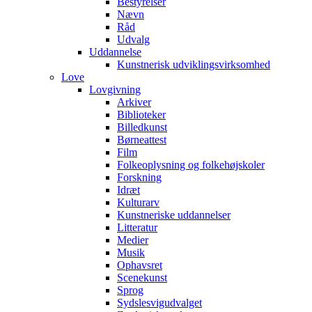
Bestyrelser
Nævn
Råd
Udvalg
Uddannelse
Kunstnerisk udviklingsvirksomhed
Love
Lovgivning
Arkiver
Biblioteker
Billedkunst
Børneattest
Film
Folkeoplysning og folkehøjskoler
Forskning
Idræt
Kulturarv
Kunstneriske uddannelser
Litteratur
Medier
Musik
Ophavsret
Scenekunst
Sprog
Sydslesvigudvalget