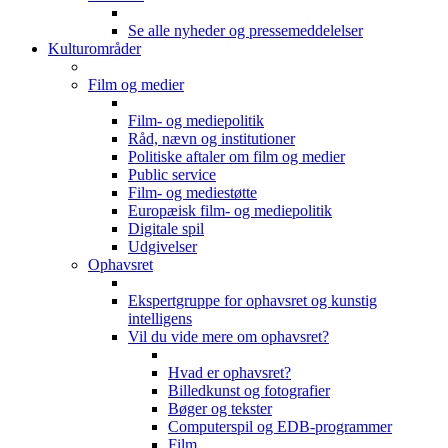
Se alle nyheder og pressemeddelelser
Kulturområder
Film og medier
Film- og mediepolitik
Råd, nævn og institutioner
Politiske aftaler om film og medier
Public service
Film- og mediestøtte
Europæisk film- og mediepolitik
Digitale spil
Udgivelser
Ophavsret
Ekspertgruppe for ophavsret og kunstig
intelligens
Vil du vide mere om ophavsret?
Hvad er ophavsret?
Billedkunst og fotografier
Bøger og tekster
Computerspil og EDB-programmer
Film